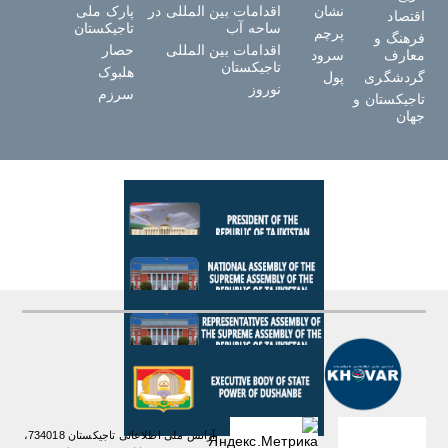
نشان
اقدامات بین المللی در
پارک ملی
اقتصاد
ساحه آب
تاجیکستان
پرچم
فرهنگ و
اقدامات بین المللی
حصار
معارف
سرود
تاجیکستان
هلبوک
گردشگری
پول
نوروز
سرزم
تاجیکستان و
جهان
آژانس ملی اطلاعاتی تاجیکستان 734018،