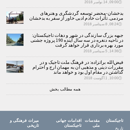
🕔
09:00, 14.نوامبر 2018
بدخشان-محضر توسعه گردشگری و هنرهای
مردمی. تأثرات خادم ادبی خاور از سفر به بدخشان
🕔
08:24, 8.سپتامبر 2018
جبهه بزرگ سازندگی در شهر و دهات تاجیکستان:
در ناحیه دنغره در سه سال آینده 190 پروژه جشنی
مورد بهره برداری قرار خواهد گرفت
🕔
14:36, 5.سپتامبر 2018
فیض‌الله براتزاده: در فرهنگ ملت تاجیک و در
مقررات دینی و مذهبی آن به مهمان ارج و احترام
گذاشتن در مقام اول بود و خواهد ماند
🕔
10:00, 1.آگوست 2018
همه مطالب بخش
تاجیکستان
مقدسات
اقدامات جهانی
میراث فرهنگی و
ملی
تاجیکستان
تاریخی
تاریخ