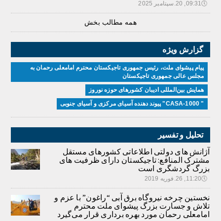
🕔
09:31, 20.سپتامبر 2025
همه مطالب بخش
گزارش ویژه
پیام پیشوای ملت، رئیس جمهوری تاجیکستان محترم امامعلی رحمان به
مجلس عالی جمهوری تاجیکستان
همایش بین‌المللی ادیبان کشور‌های حوزه نوروز
" CASA-1000" پیوند دهنده آسیای مرکزی و آسیای جنوبی
تحلیل و تفسیر
آژانش های دولتی اطلاعاتی کشورهای مستقل
مشترک المنافع: تاجیکستان دارای ظرفیت های
بزرگ گردشگری است
🕔
11:20, 26.فوریه 2019
نخستین چرخه نیروگاه برق آبی “راغون” با عزم و
تلاش و جسارت بزرگ پیشوای ملت محترم
امامعلی رحمان مورد بهره برداری قرار می‌گیرد