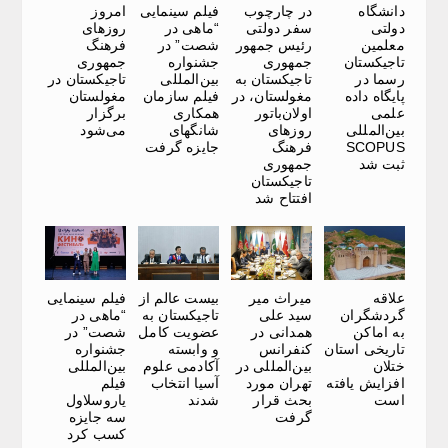
دانشگاه
در چارچوب
فیلم سینمایی
امروز
دولتی
سفر دولتی
“ماهی در
روزهای
معلمین
رئیس جمهور
شصت” در
فرهنگ
تاجیکستان
جمهوری
جشنواره
جمهوری
رسما در
تاجیکستان به
بین‌المللی
تاجیکستان در
پایگاه داده
مغولستان، در
فیلم سازمان
مغولستان
علمی
اولان‌باتور
همکاری
برگزار
بین‌المللی
روزهای
شانگهای
می‌شود
SCOPUS
فرهنگ
جایزه گرفت
ثبت شد
جمهوری
تاجیکستان
افتتاح شد
علاقه
میراث میر
بیست عالم از
فیلم سینمایی
گردشگران
سید علی
تاجیکستان به
“ماهی در
به اماکن
همدانی در
عضویت کامل
شصت” در
تاریخی استان
کنفرانس
و وابسته
جشنواره
ختلان
بین‌المللی در
آکادمی علوم
بین‌المللی
افزایش یافته
تهران مورد
آسیا انتخاب
فیلم
است
بحث قرار
شدند
یاروسلاول
گرفت
سه جایزه
کسب کرد