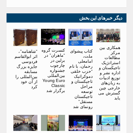
دیگر خبرهای این بخش
همکاری بین
کنسرت گروه
کتاب پیشوای
“شاهنامه”،
مرکز
“ماهران” در
ملت،
اثر ابوالقاسم
مطالعات
برلین در
امامعلی
فردوسی
استراتژیک
چارچوب
رحمان، با نام
جایزه بزرگ
تاجیکستان و
جشنواره
“حزب خلقی
مسابقه
اداره نشر و
بین‌المللی
دموکراتیک
بین‌المللی را
توزیع ادبیات
Young Euro
تاجیکستان و
از آن خود
به زبان‌های
Classic
مراحل
کرد
خارجی چین
برگزار شد
توسعه
گسترش می
تاجیکستان
یابد
مستقل”
رونمای شد