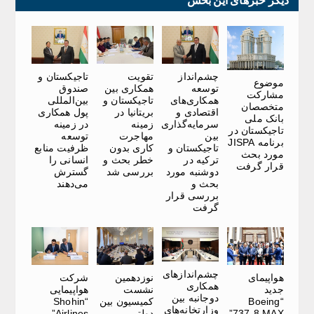
چشم‌انداز
تقویت
تاجیکستان و
موضوع
توسعه
همکاری بین
صندوق
مشارکت
همکاری‌های
تاجیکستان و
بین‌المللی
متخصصان
اقتصادی و
بریتانیا در
پول همکاری
بانک ملی
سرمایه‌گذاری
زمینه
در زمینه
تاجیکستان در
بین
مهاجرت
توسعه
برنامه JISPA
تاجیکستان و
کاری بدون
ظرفیت منابع
مورد بحث
ترکیه در
خطر بحث و
انسانی را
قرار گرفت
دوشنبه مورد
بررسی شد
گسترش
بحث و
می‌دهند
بررسی قرار
گرفت
چشم‌اندازهای
هواپیمای
نوزدهمین
شرکت
همکاری
جدید
نشست
هواپیمایی
دوجانبه بین
“Boeing
کمیسیون بین
“Shohin
وزارتخانه‌های
737-8 MAX”
دولتی
Airlines”