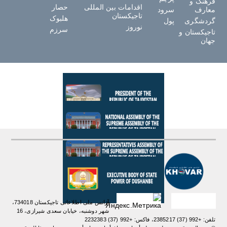
فرهنگ و
اقدامات بین المللی
حصار
معارف
سرود
تاجیکستان
هلبوک
گردشگری
پول
نوروز
سرزم
تاجیکستان و
جهان
آژانس ملی اطلاعاتی تاجیکستان 734018،
شهر دوشنبه، خیابان سعدی شیرازی، 16
تلفن: +992 (37) 2385217، فاکس: +992 (37) 2232383