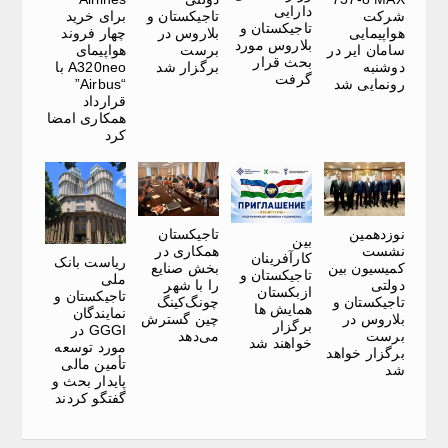
دارایی
شرکت
تاجیکستان و
برای خرید
تاجیکستان و
هواپیمایی
بلاروس در
چهار فروند
بلاروس مورد
سامان ایر در
برست
هواپیمای
بحث قرار
دوشنبه
برگزار شد
A320neo با
گرفت
رونمایی شد
“Airbus”
قرارداد
همکاری امضا
کرد
نوزدهمین
تاجیکستان
بین
نشست
همکاری در
کارآفرینان
ریاست بانک
کمیسیون بین
بخش صنایع
تاجیکستان و
ملی
دولتی
را با شهر
ازبکستان
تاجیکستان و
تاجیکستان و
چونگ‌کینگ
همایش ها
نمایندگان
بلاروس در
چین گسترش
برگزار
GGGI در
برست
می‌دهد
خواهند شد
مورد توسعه
برگزار خواهد
تأمین مالی
شد
پایدار بحث و
گفتگو کردند