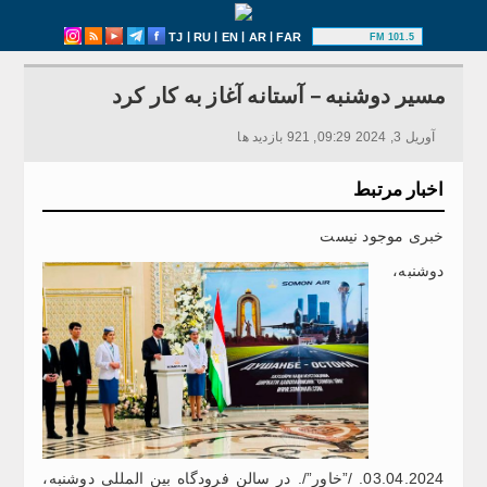
|
|
|
|
TJ
RU
EN
AR
FAR
101.5 FM
مسیر دوشنبه – آستانه آغاز به کار کرد
آوریل 3, 2024 09:29, 921 بازدید ها
اخبار مرتبط
خبری موجود نیست
دوشنبه،
03.04.2024. /”خاور”/. در سالن فرودگاه بین المللی دوشنبه،