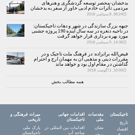
بدخشان-محضر توسعه گردشگری و هنرهای
مردمی. تأثرات خادم ادبی خاور از سفر به بدخشان
🕔
08:24, 8.سپتامبر 2018
جبهه بزرگ سازندگی در شهر و دهات تاجیکستان:
در ناحیه دنغره در سه سال آینده 190 پروژه جشنی
مورد بهره برداری قرار خواهد گرفت
🕔
14:36, 5.سپتامبر 2018
فیض‌الله براتزاده: در فرهنگ ملت تاجیک و در
مقررات دینی و مذهبی آن به مهمان ارج و احترام
گذاشتن در مقام اول بود و خواهد ماند
🕔
10:00, 1.آگوست 2018
همه مطالب بخش
تاجیکستان
مقدسات
اقدامات جهانی
میراث فرهنگی و
ملی
تاجیکستان
تاریخی
تاریخ
نشان
اقدامات بین المللی در
پارک ملی
اقتصاد
ساحه آب
تاجیکستان
پرچم