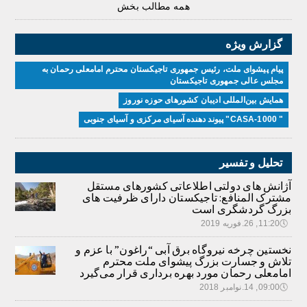
همه مطالب بخش
گزارش ویژه
پیام پیشوای ملت، رئیس جمهوری تاجیکستان محترم امامعلی رحمان به
مجلس عالی جمهوری تاجیکستان
همایش بین‌المللی ادیبان کشور‌های حوزه نوروز
" CASA-1000" پیوند دهنده آسیای مرکزی و آسیای جنوبی
تحلیل و تفسیر
آژانش های دولتی اطلاعاتی کشورهای مستقل
مشترک المنافع: تاجیکستان دارای ظرفیت های
بزرگ گردشگری است
🕔
11:20, 26.فوریه 2019
نخستین چرخه نیروگاه برق آبی “راغون” با عزم و
تلاش و جسارت بزرگ پیشوای ملت محترم
امامعلی رحمان مورد بهره برداری قرار می‌گیرد
🕔
09:00, 14.نوامبر 2018