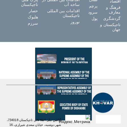
اقتصاد
ساحه آب
تاجیکستان
پرچم
فرهنگ و
اقدامات بین المللی
حصار
معارف
سرود
تاجیکستان
هلبوک
گردشگری
پول
نوروز
سرزم
تاجیکستان و
جهان
آژانس ملی اطلاعاتی تاجیکستان 734018،
شهر دوشنبه، خیابان سعدی شیرازی، 16