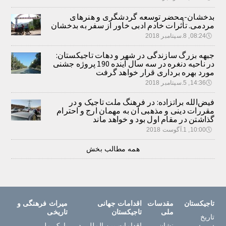
بدخشان-محضر توسعه گردشگری و هنرهای
مردمی. تأثرات خادم ادبی خاور از سفر به بدخشان
🕔
08:24, 8.سپتامبر 2018
جبهه بزرگ سازندگی در شهر و دهات تاجیکستان:
در ناحیه دنغره در سه سال آینده 190 پروژه جشنی
مورد بهره برداری قرار خواهد گرفت
🕔
14:36, 5.سپتامبر 2018
فیض‌الله براتزاده: در فرهنگ ملت تاجیک و در
مقررات دینی و مذهبی آن به مهمان ارج و احترام
گذاشتن در مقام اول بود و خواهد ماند
🕔
10:00, 1.آگوست 2018
همه مطالب بخش
تاجیکستان
مقدسات
اقدامات جهانی
میراث فرهنگی و
ملی
تاجیکستان
تاریخی
تاریخ
نشان
اقدامات بین المللی در
پارک ملی