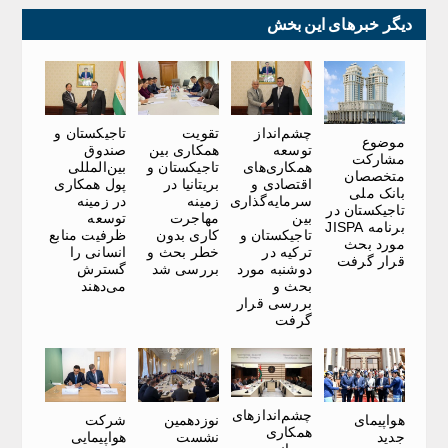
دیگر خبرهای این بخش
چشم‌انداز
تقویت
تاجیکستان و
موضوع
توسعه
همکاری بین
صندوق
مشارکت
همکاری‌های
تاجیکستان و
بین‌المللی
متخصصان
اقتصادی و
بریتانیا در
پول همکاری
بانک ملی
سرمایه‌گذاری
زمینه
در زمینه
تاجیکستان در
بین
مهاجرت
توسعه
برنامه JISPA
تاجیکستان و
کاری بدون
ظرفیت منابع
مورد بحث
ترکیه در
خطر بحث و
انسانی را
قرار گرفت
دوشنبه مورد
بررسی شد
گسترش
بحث و
می‌دهند
بررسی قرار
گرفت
چشم‌اندازهای
هواپیمای
نوزدهمین
شرکت
همکاری
جدید
نشست
هواپیمایی