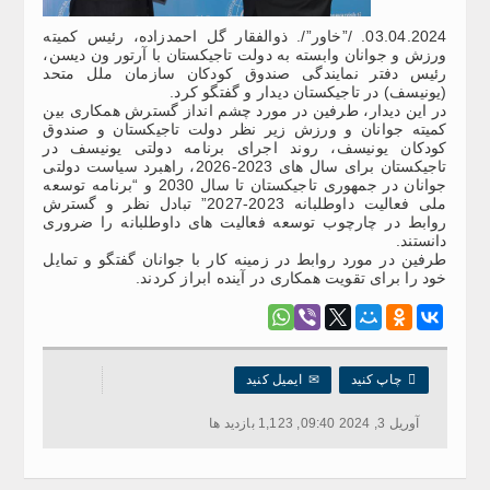
03.04.2024. /”خاور”/. ذوالفقار گل احمدزاده، رئیس کمیته
ورزش و جوانان وابسته به دولت تاجیکستان با آرتور ون دیسن،
رئیس دفتر نمایندگی صندوق کودکان سازمان ملل متحد
(یونیسف) در تاجیکستان دیدار و گفتگو کرد.
در این دیدار، طرفین در مورد چشم انداز گسترش همکاری بین
کمیته جوانان و ورزش زیر نظر دولت تاجیکستان و صندوق
کودکان یونیسف، روند اجرای برنامه دولتی یونیسف در
تاجیکستان برای سال های 2023-2026، راهبرد سیاست دولتی
جوانان در جمهوری تاجیکستان تا سال 2030 و “برنامه توسعه
ملی فعالیت داوطلبانه 2023-2027” تبادل نظر و گسترش
روابط در چارچوب توسعه فعالیت های داوطلبانه را ضروری
دانستند.
طرفین در مورد روابط در زمینه کار با جوانان گفتگو و تمایل
خود را برای تقویت همکاری در آینده ابراز کردند.

چاپ کنید
✉
ایمیل کنید
آوریل 3, 2024 09:40, 1,123 بازدید ها