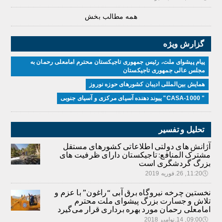
همه مطالب بخش
گزارش ویژه
پیام پیشوای ملت، رئیس جمهوری تاجیکستان محترم امامعلی رحمان به
مجلس عالی جمهوری تاجیکستان
همایش بین‌المللی ادیبان کشور‌های حوزه نوروز
" CASA-1000" پیوند دهنده آسیای مرکزی و آسیای جنوبی
تحلیل و تفسیر
آژانش های دولتی اطلاعاتی کشورهای مستقل
مشترک المنافع: تاجیکستان دارای ظرفیت های
بزرگ گردشگری است
🕔
11:20, 26.فوریه 2019
نخستین چرخه نیروگاه برق آبی “راغون” با عزم و
تلاش و جسارت بزرگ پیشوای ملت محترم
امامعلی رحمان مورد بهره برداری قرار می‌گیرد
🕔
09:00, 14.نوامبر 2018