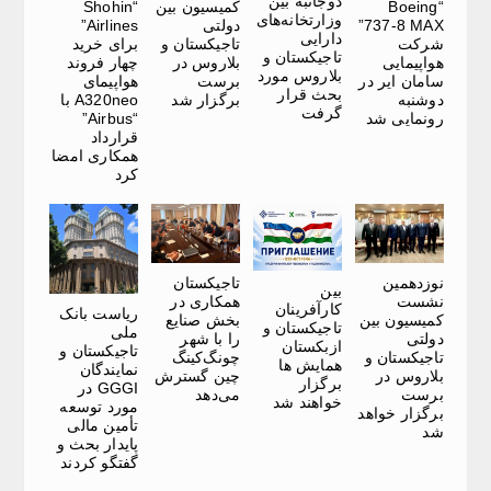
دوجانبه بین
“Boeing
کمیسیون بین
“Shohin
وزارتخانه‌های
737-8 MAX”
دولتی
Airlines”
دارایی
شرکت
تاجیکستان و
برای خرید
تاجیکستان و
هواپیمایی
بلاروس در
چهار فروند
بلاروس مورد
سامان ایر در
برست
هواپیمای
بحث قرار
دوشنبه
برگزار شد
A320neo با
گرفت
رونمایی شد
“Airbus”
قرارداد
همکاری امضا
کرد
نوزدهمین
تاجیکستان
بین
نشست
همکاری در
کارآفرینان
ریاست بانک
کمیسیون بین
بخش صنایع
تاجیکستان و
ملی
دولتی
را با شهر
ازبکستان
تاجیکستان و
تاجیکستان و
چونگ‌کینگ
همایش ها
نمایندگان
بلاروس در
چین گسترش
برگزار
GGGI در
برست
می‌دهد
خواهند شد
مورد توسعه
برگزار خواهد
تأمین مالی
شد
پایدار بحث و
گفتگو کردند