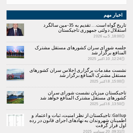
اخبار مهم
تاریخ گواه است… تقدیم به 35-مین سالگرد
استقلال دولتی جمهوری تاجیکستان
🕔
18:00, 5.مه 2026
جلسه شورای سران کشورهای مستقل مشترک
المنافع برگزار شد
🕔
12:24, 10.اکتبر 2025
نشست مقدمات برگزاری اجلاس سران کشورهای
مستقل مشترک المنافع برگزار شد
🕔
15:00, 8.اکتبر 2025
تاجیکستان میزبان نشست شورای سران
کشورهای مستقل مشترک المنافع خواهد شد
🕔
13:50, 6.اکتبر 2025
Gallup: تاجیکستان از نظر امنیت، ثبات و اعتماد و
اطمینان شهروندان به نهادهای اجرای قانون در رده
اول قرار گرفت
🕔
09:31, 20.سپتامبر 2025