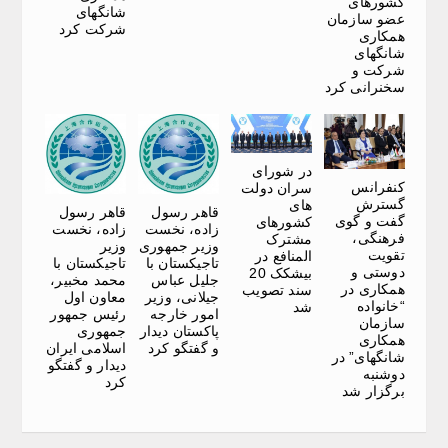
کشورهای
شانگهای
عضو سازمان
شرکت کرد
همکاری
شانگهای
شرکت و
سخنرانی کرد
در شورای
کنفرانس
سران دولت
گسترش
های
قاهر رسول
قاهر رسول
گفت و گوی
کشورهای
زاده، نخست
زاده، نخست
فرهنگی،
مشترک
وزیر جمهوری
وزیر
تقویت
المنافع در
تاجیکستان با
تاجیکستان با
دوستی و
بیشکک 20
جلیل عباس
محمد مخبیر،
همکاری در
سند تصویب
جیلانی، وزیر
معاون اول
“خانواده
شد
امور خارجه
رئیس جمهور
سازمان
پاکستان دیدار
جمهوری
همکاری
و گفتگو کرد
اسلامی ایران
شانگهای” در
دیدار و گفتگو
دوشنبه
کرد
برگزار شد