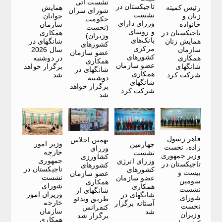
نشست آتی
تاجیکستان در
رئیس کمیته
همایش
شورای سران
نشست
زنان و
جوانان
حکومت
وزرای دارای
خانواده
سازمان
(نخست
و روسای
تاجیکستان در
همکاری
وزیران)
بانک‌های
همایش زنان
شانگهای در
کشورهای
مرکزی
سازمان
سال 2026
عضو سازمان
کشورهای
همکاری
در دوشنبه
همکاری
عضو سازمان
شانگهای
برگزار خواهد
شانگهای در
همکاری
شرکت کرد
شد
دوشنبه
شانگهای
برگزار خواهد
شرکت کرد
شد
قاهر رسول
نهمین اجلاس
وزیر امور
چهارمین
زاده، نخست
وزرای
خارجه
نشست
وزیر جمهوری
کشاورزی
جمهوری
وزرای انرژی
تاجیکستان در
کشورهای
تاجیکستان در
کشورهای
بیست و
عضو سازمان
نشست
عضو سازمان
سومین
همکاری
شورای
همکاری
نشست
شانگهای از
وزیران امور
شانگهای در
شورای
طریق ویدئو
خارجه
آستانه برگزار
نخست
کنفرانس
سازمان
شد
وزیران
برگزار شد
همکاری