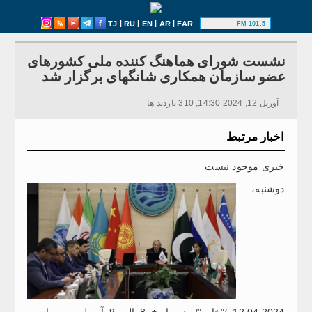
|
|
|
|
TJ
RU
EN
AR
FAR
101.5 FM
نشست شورای هماهنگ کننده ملی کشورهای
عضو سازمان همکاری شانگهای برگزار شد
آوریل 12, 2024 14:30, 310 بازدید ها
اخبار مرتبط
خبری موجود نیست
دوشنبه،
12.04.2024 /”خاور”/. در تاریخ 8 الی 9 آوریل، به ریاست