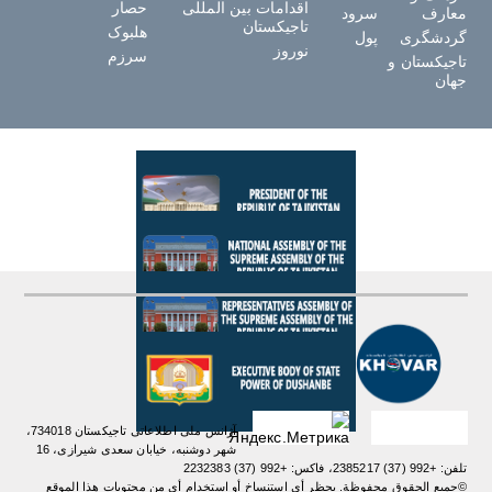
اقدامات بین المللی
حصار
معارف
سرود
تاجیکستان
هلبوک
گردشگری
پول
نوروز
سرزم
تاجیکستان و
جهان
آژانس ملی اطلاعاتی تاجیکستان 734018،
شهر دوشنبه، خیابان سعدی شیرازی، 16
تلفن: +992 (37) 2385217، فاکس: +992 (37) 2232383
©جميع الحقوق محفوظة. يحظر أي استنساخ أو استخدام أي من محتويات هذا الموقع