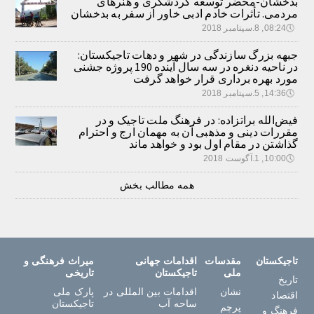
بدخشان-محضر توسعه گردشگری و هنرهای
مردمی. تأثرات خادم ادبی خاور از سفر به بدخشان
🕔
08:24, 8.سپتامبر 2018
جبهه بزرگ سازندگی در شهر و دهات تاجیکستان:
در ناحیه دنغره در سه سال آینده 190 پروژه جشنی
مورد بهره برداری قرار خواهد گرفت
🕔
14:36, 5.سپتامبر 2018
فیض‌الله براتزاده: در فرهنگ ملت تاجیک و در
مقررات دینی و مذهبی آن به مهمان ارج و احترام
گذاشتن در مقام اول بود و خواهد ماند
🕔
10:00, 1.آگوست 2018
همه مطالب بخش
تاجیکستان
مقدسات
اقدامات جهانی
میراث فرهنگی و
ملی
تاجیکستان
تاریخی
تاریخ
نشان
اقدامات بین المللی در
پارک ملی
اقتصاد
ساحه آب
تاجیکستان
پرچم
فرهنگ و