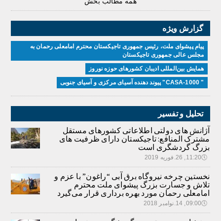
همه مطالب بخش
گزارش ویژه
پیام پیشوای ملت، رئیس جمهوری تاجیکستان محترم امامعلی رحمان به
مجلس عالی جمهوری تاجیکستان
همایش بین‌المللی ادیبان کشور‌های حوزه نوروز
" CASA-1000" پیوند دهنده آسیای مرکزی و آسیای جنوبی
تحلیل و تفسیر
آژانش های دولتی اطلاعاتی کشورهای مستقل
مشترک المنافع: تاجیکستان دارای ظرفیت های
بزرگ گردشگری است
🕔
11:20, 26.فوریه 2019
نخستین چرخه نیروگاه برق آبی “راغون” با عزم و
تلاش و جسارت بزرگ پیشوای ملت محترم
امامعلی رحمان مورد بهره برداری قرار می‌گیرد
🕔
09:00, 14.نوامبر 2018