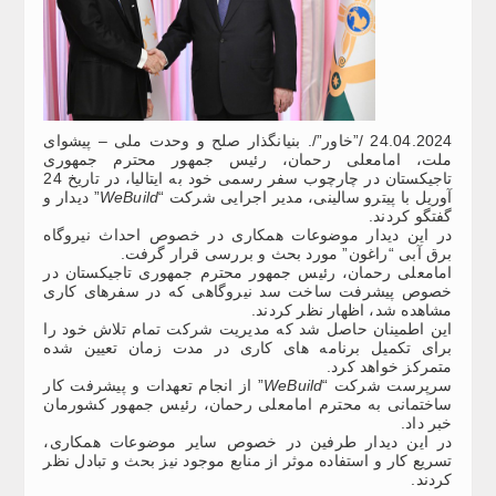
24.04.2024 /”خاور”/. بنیانگذار صلح و وحدت ملی – پیشوای
ملت، امامعلی رحمان، رئیس جمهور محترم جمهوری
تاجیکستان در چارچوب سفر رسمی خود به ایتالیا، در تاریخ 24
آوریل با پیترو سالینی، مدیر اجرایی شرکت “
WeBuild
” دیدار و
گفتگو کردند.
در این دیدار موضوعات همکاری در خصوص احداث نیروگاه
برق آبی “راغون” مورد بحث و بررسی قرار گرفت.
امامعلی رحمان، رئیس جمهور محترم جمهوری تاجیکستان در
خصوص پیشرفت ساخت سد نیروگاهی که در سفرهای کاری
مشاهده شد، اظهار نظر کردند.
این اطمینان حاصل شد که مدیریت شرکت تمام تلاش خود را
برای تکمیل برنامه های کاری در مدت زمان تعیین شده
متمرکز خواهد کرد.
سرپرست شرکت “
WeBuild
” از انجام تعهدات و پیشرفت کار
ساختمانی به محترم امامعلی رحمان، رئیس جمهور کشورمان
خبر داد.
در این دیدار طرفین در خصوص سایر موضوعات همکاری،
تسریع کار و استفاده موثر از منابع موجود نیز بحث و تبادل نظر
کردند.