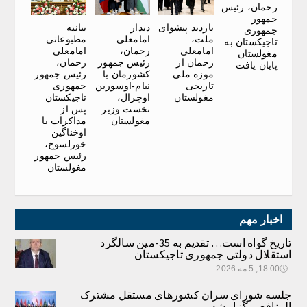
رحمان، رئیس
جمهور
بازدید پیشوای
دیدار
بیانیه
جمهوری
ملت،
امامعلی
مطبوعاتی
تاجیکستان به
امامعلی
رحمان،
امامعلی
مغولستان
رحمان از
رئیس جمهور
رحمان،
پایان یافت
موزه ملی
کشورمان با
رئیس جمهور
تاریخی
نیام-اوسورین
جمهوری
مغولستان
اوچرال،
تاجیکستان
نخست وزیر
پس از
مغولستان
مذاکرات با
اوخناگین
خورلسوخ،
رئیس جمهور
مغولستان
اخبار مهم
تاریخ گواه است… تقدیم به 35-مین سالگرد
استقلال دولتی جمهوری تاجیکستان
🕔
18:00, 5.مه 2026
جلسه شورای سران کشورهای مستقل مشترک
المنافع برگزار شد