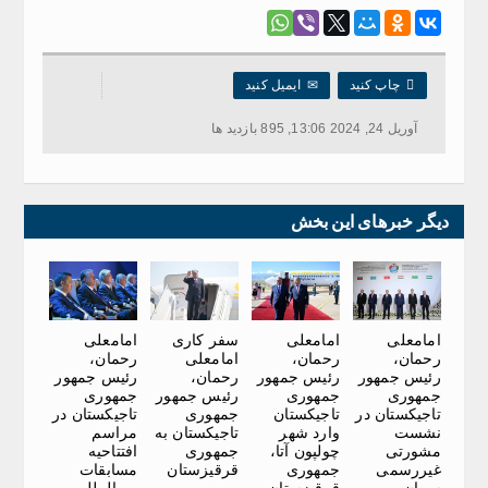

چاپ کنید
✉
ایمیل کنید
آوریل 24, 2024 13:06, 895 بازدید ها
دیگر خبرهای این بخش
امامعلی
امامعلی
سفر کاری
امامعلی
رحمان،
رحمان،
امامعلی
رحمان،
رئیس جمهور
رئیس جمهور
رحمان،
رئیس جمهور
جمهوری
جمهوری
رئیس جمهور
جمهوری
تاجیکستان در
تاجیکستان
جمهوری
تاجیکستان در
نشست
وارد شهر
تاجیکستان به
مراسم
مشورتی
چولپون آتا،
جمهوری
افتتاحیه
غیررسمی
جمهوری
قرقیزستان
مسابقات
سران
قرقیزستان
بین‌المللی