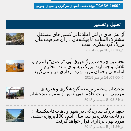
" CASA-1000" پیوند دهنده آسیای مرکزی و آسیای جنوبی
تحلیل و تفسیر
آژانش های دولتی اطلاعاتی کشورهای مستقل
مشترک المنافع: تاجیکستان دارای ظرفیت های
بزرگ گردشگری است
🕔
11:20, 26.فوریه 2019
نخستین چرخه نیروگاه برق آبی “راغون” با عزم و
تلاش و جسارت بزرگ پیشوای ملت محترم
امامعلی رحمان مورد بهره برداری قرار می‌گیرد
🕔
09:00, 14.نوامبر 2018
بدخشان-محضر توسعه گردشگری و هنرهای
مردمی. تأثرات خادم ادبی خاور از سفر به بدخشان
🕔
08:24, 8.سپتامبر 2018
جبهه بزرگ سازندگی در شهر و دهات تاجیکستان:
در ناحیه دنغره در سه سال آینده 190 پروژه جشنی
مورد بهره برداری قرار خواهد گرفت
🕔
14:36, 5.سپتامبر 2018