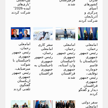
کشورهای
شدند
“بازی‌های
آسیای
آینده-2026”
مرکزی و
شرکت کردند
آذربایجان
شرکت کردند
امامعلی
امامعلی
امامعلی
سفر کاری
رحمان،
رحمان،
رحمان،
امامعلی
رئیس جمهور
رئیس جمهور
رئیس جمهور
رحمان،
جمهوری
جمهوری
جمهوری
رئیس جمهور
تاجیکستان با
تاجیکستان با
تاجیکستان
جمهوری
شوکت
قاسم
وارد آستانه،
تاجیکستان به
میرضیایف،
جومارت
جمهوری
جمهوری
رئیس جمهور
توقایف،
قزاقستان
قزاقستان
جمهوری
رئیس جمهور
شدند
ازبکستان
جمهوری
گفتگوی
قزاقستان
تلفنی کردند
دیدار و گفتگو
کردند
سفر دولتی
امامعلی