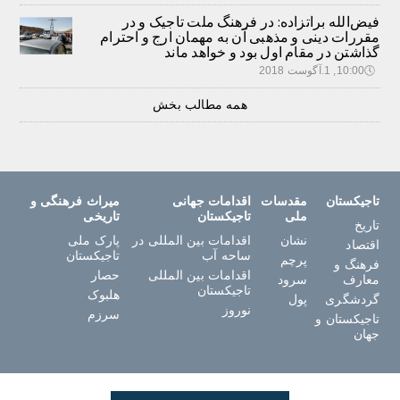
فیض‌الله براتزاده: در فرهنگ ملت تاجیک و در
مقررات دینی و مذهبی آن به مهمان ارج و احترام
گذاشتن در مقام اول بود و خواهد ماند
🕔
10:00, 1.آگوست 2018
همه مطالب بخش
تاجیکستان
مقدسات
اقدامات جهانی
میراث فرهنگی و
ملی
تاجیکستان
تاریخی
تاریخ
نشان
اقدامات بین المللی در
پارک ملی
اقتصاد
ساحه آب
تاجیکستان
پرچم
فرهنگ و
اقدامات بین المللی
حصار
معارف
سرود
تاجیکستان
هلبوک
گردشگری
پول
نوروز
سرزم
تاجیکستان و
جهان