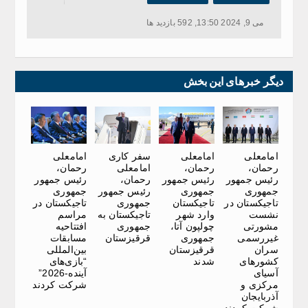
می 9, 2024 13:50, 592 بازدید ها
دیگر خبرهای این بخش
امامعلی
امامعلی
سفر کاری
امامعلی
رحمان،
رحمان،
امامعلی
رحمان،
رئیس جمهور
رئیس جمهور
رحمان،
رئیس جمهور
جمهوری
جمهوری
رئیس جمهور
جمهوری
تاجیکستان در
تاجیکستان
جمهوری
تاجیکستان در
نشست
وارد شهر
تاجیکستان به
مراسم
مشورتی
چولپون آتا،
جمهوری
افتتاحیه
غیررسمی
جمهوری
قرقیزستان
مسابقات
سران
قرقیزستان
بین‌المللی
کشورهای
شدند
“بازی‌های
آسیای
آینده-2026”
مرکزی و
شرکت کردند
آذربایجان
شرکت کردند