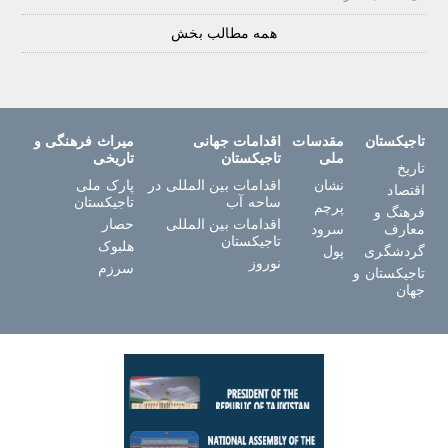
همه مطالب بخش
تاجیکستان
مقدسات
اقدامات جهانی
میراث فرهنگی و
ملی
تاجیکستان
تاریخی
تاریخ
نشان
اقدامات بین المللی در
پارک ملی
اقتصاد
ساحه آب
تاجیکستان
پرچم
فرهنگ و
اقدامات بین المللی
حصار
معارف
سرود
تاجیکستان
هلبوک
گردشگری
پول
نوروز
سرزم
تاجیکستان و
جهان