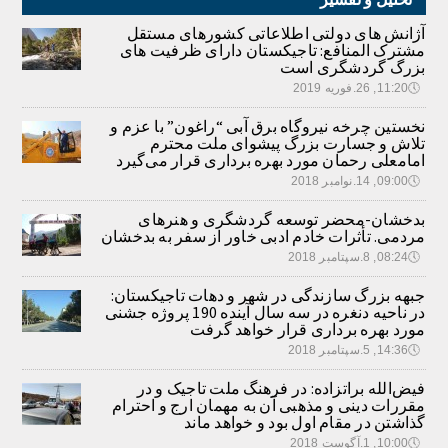
آژانش های دولتی اطلاعاتی کشورهای مستقل
مشترک المنافع: تاجیکستان دارای ظرفیت های
بزرگ گردشگری است
🕔
11:20, 26.فوریه 2019
نخستین چرخه نیروگاه برق آبی “راغون” با عزم و
تلاش و جسارت بزرگ پیشوای ملت محترم
امامعلی رحمان مورد بهره برداری قرار می‌گیرد
🕔
09:00, 14.نوامبر 2018
بدخشان-محضر توسعه گردشگری و هنرهای
مردمی. تأثرات خادم ادبی خاور از سفر به بدخشان
🕔
08:24, 8.سپتامبر 2018
جبهه بزرگ سازندگی در شهر و دهات تاجیکستان:
در ناحیه دنغره در سه سال آینده 190 پروژه جشنی
مورد بهره برداری قرار خواهد گرفت
🕔
14:36, 5.سپتامبر 2018
فیض‌الله براتزاده: در فرهنگ ملت تاجیک و در
مقررات دینی و مذهبی آن به مهمان ارج و احترام
گذاشتن در مقام اول بود و خواهد ماند
🕔
10:00, 1.آگوست 2018