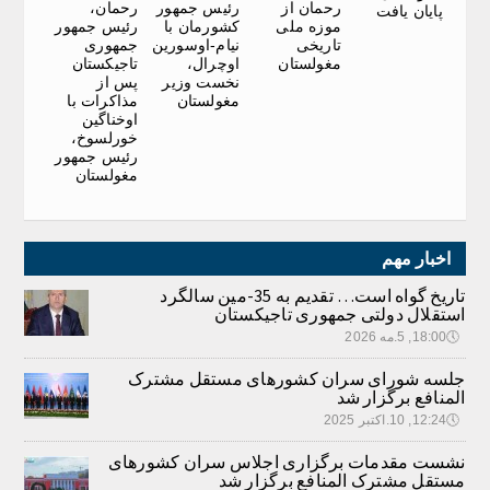
رحمان از
رئیس جمهور
رحمان،
پایان یافت
موزه ملی
کشورمان با
رئیس جمهور
تاریخی
نیام-اوسورین
جمهوری
مغولستان
اوچرال،
تاجیکستان
نخست وزیر
پس از
مغولستان
مذاکرات با
اوخناگین
خورلسوخ،
رئیس جمهور
مغولستان
اخبار مهم
تاریخ گواه است… تقدیم به 35-مین سالگرد
استقلال دولتی جمهوری تاجیکستان
🕔
18:00, 5.مه 2026
جلسه شورای سران کشورهای مستقل مشترک
المنافع برگزار شد
🕔
12:24, 10.اکتبر 2025
نشست مقدمات برگزاری اجلاس سران کشورهای
مستقل مشترک المنافع برگزار شد