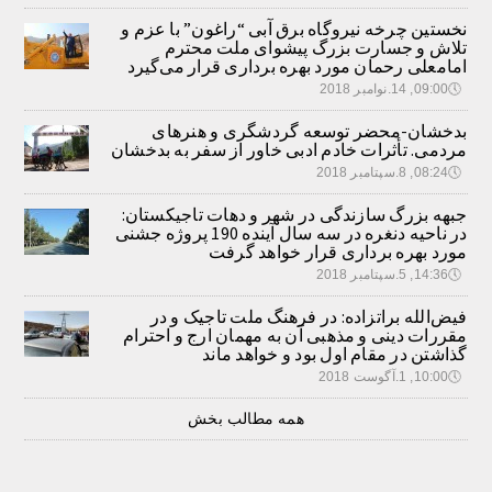
نخستین چرخه نیروگاه برق آبی “راغون” با عزم و
تلاش و جسارت بزرگ پیشوای ملت محترم
امامعلی رحمان مورد بهره برداری قرار می‌گیرد
🕔
09:00, 14.نوامبر 2018
بدخشان-محضر توسعه گردشگری و هنرهای
مردمی. تأثرات خادم ادبی خاور از سفر به بدخشان
🕔
08:24, 8.سپتامبر 2018
جبهه بزرگ سازندگی در شهر و دهات تاجیکستان:
در ناحیه دنغره در سه سال آینده 190 پروژه جشنی
مورد بهره برداری قرار خواهد گرفت
🕔
14:36, 5.سپتامبر 2018
فیض‌الله براتزاده: در فرهنگ ملت تاجیک و در
مقررات دینی و مذهبی آن به مهمان ارج و احترام
گذاشتن در مقام اول بود و خواهد ماند
🕔
10:00, 1.آگوست 2018
همه مطالب بخش