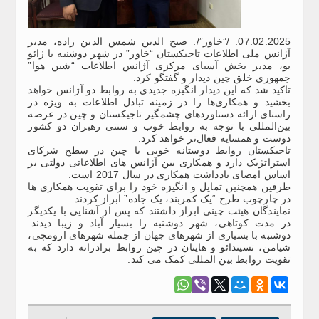
07.02.2025. /”خاور”/. صبح الدین شمس الدین زاده، مدیر
آژانس ملی اطلاعات تاجیکستان “خاور” در شهر دوشنبه با ژائو
یو، مدیر بخش آسیای مرکزی آژانس اطلاعات “شین هوا”
جمهوری خلق چین دیدار و گفتگو کرد.
تاکید شد که این دیدار انگیزه جدیدی به روابط دو آژانس خواهد
بخشید و همکاری‌ها را در زمینه تبادل اطلاعات به ویژه در
راستای ارائه دستاوردهای چشمگیر تاجیکستان و چین در عرصه
بین‌المللی با توجه به روابط خوب و سنتی رهبران دو کشور
دوست و همسایه فعال‌تر خواهد کرد.
تاجیکستان روابط دوستانه خوبی با چین در سطح شرکای
استراتژیک دارد و همکاری بین آژانس های اطلاعاتی دولتی بر
اساس امضای یادداشت همکاری در سال 2017 است.
طرفین همچنین تمایل و انگیزه خود را برای تقویت همکاری ها
در چارچوب طرح “یک کمربند، یک جاده” ابراز کردند.
نمایندگان هیئت چینی ابراز داشتند که پس از آشنایی با یکدیگر
در مدت کوتاهی، شهر دوشنبه را بسیار آباد و زیبا دیدند.
دوشنبه با بسیاری از شهرهای جهان از جمله شهرهای ارومچی،
شیامن، تسیندائو و هاینان در چین روابط برادرانه دارد که به
تقویت روابط بین المللی کمک می کند.