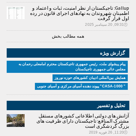
Gallup: تاجیکستان از نظر امنیت، ثبات و اعتماد و
اطمینان شهروندان به نهادهای اجرای قانون در رده
اول قرار گرفت
🕔
09:31, 20.سپتامبر 2025
همه مطالب بخش
گزارش ویژه
پیام پیشوای ملت، رئیس جمهوری تاجیکستان محترم امامعلی رحمان به
مجلس عالی جمهوری تاجیکستان
همایش بین‌المللی ادیبان کشور‌های حوزه نوروز
" CASA-1000" پیوند دهنده آسیای مرکزی و آسیای جنوبی
تحلیل و تفسیر
آژانش های دولتی اطلاعاتی کشورهای مستقل
مشترک المنافع: تاجیکستان دارای ظرفیت های
بزرگ گردشگری است
🕔
11:20, 26.فوریه 2019