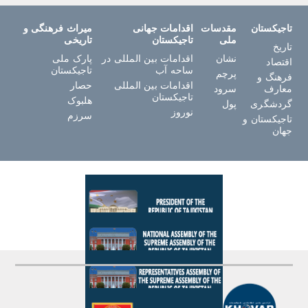
تاجیکستان
مقدسات
اقدامات جهانی
میراث فرهنگی و
ملی
تاجیکستان
تاریخی
تاریخ
نشان
اقدامات بین المللی در
پارک ملی
اقتصاد
ساحه آب
تاجیکستان
پرچم
فرهنگ و
اقدامات بین المللی
حصار
معارف
سرود
تاجیکستان
هلبوک
گردشگری
پول
نوروز
سرزم
تاجیکستان و
جهان