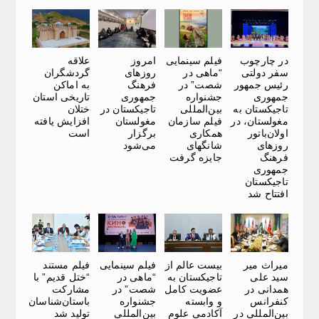
در چارچوب
فیلم سینمایی
امروز
علاقه
سفر دولتی
“ماهی در
روزهای
گردشگران
رئیس جمهور
شصت” در
فرهنگ
به اماکن
جمهوری
جشنواره
جمهوری
تاریخی استان
تاجیکستان به
بین‌المللی
تاجیکستان در
ختلان
مغولستان، در
فیلم سازمان
مغولستان
افزایش یافته
اولان‌باتور
همکاری
برگزار
است
روزهای
شانگهای
می‌شود
فرهنگ
جایزه گرفت
جمهوری
تاجیکستان
افتتاح شد
میراث میر
بیست عالم از
فیلم سینمایی
فیلم مستند
سید علی
تاجیکستان به
“ماهی در
“ختل قدیم” با
همدانی در
عضویت کامل
شصت” در
مشارکت
کنفرانس
و وابسته
جشنواره
باستان‌شناسان
بین‌المللی در
آکادمی علوم
بین‌المللی
تولید شد