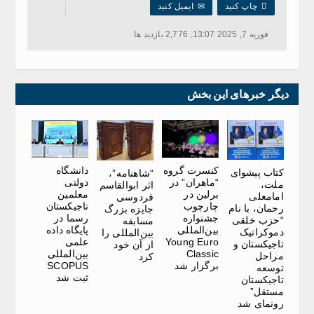

چاپ کنید
✉
ایمیل کنید
فوریه 7, 2025 13:07, 2,776 بازدید ها
دیگر خبرهای این بخش
کنسرت گروه
دانشگاه
کتاب پیشوای
“شاهنامه”،
“ماهران” در
دولتی
ملت،
اثر ابوالقاسم
برلین در
معلمین
امامعلی
فردوسی
چارچوب
تاجیکستان
رحمان، با نام
جایزه بزرگ
جشنواره
رسما در
“حزب خلقی
مسابقه
بین‌المللی
پایگاه داده
دموکراتیک
بین‌المللی را
Young Euro
علمی
تاجیکستان و
از آن خود
Classic
بین‌المللی
مراحل
کرد
برگزار شد
SCOPUS
توسعه
ثبت شد
تاجیکستان
مستقل”
رونمای شد