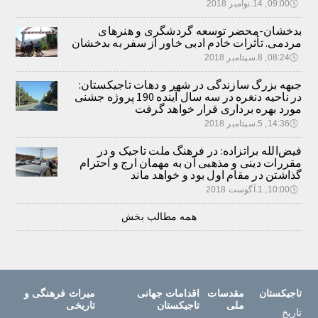
🕔
09:00, 14.نوامبر 2018
بدخشان-محضر توسعه گردشگری و هنرهای
مردمی. تأثرات خادم ادبی خاور از سفر به بدخشان
🕔
08:24, 8.سپتامبر 2018
جبهه بزرگ سازندگی در شهر و دهات تاجیکستان:
در ناحیه دنغره در سه سال آینده 190 پروژه جشنی
مورد بهره برداری قرار خواهد گرفت
🕔
14:36, 5.سپتامبر 2018
فیض‌الله براتزاده: در فرهنگ ملت تاجیک و در
مقررات دینی و مذهبی آن به مهمان ارج و احترام
گذاشتن در مقام اول بود و خواهد ماند
🕔
10:00, 1.آگوست 2018
همه مطالب بخش
تاجیکستان
مقدسات
اقدامات جهانی
میراث فرهنگی و
ملی
تاجیکستان
تاریخی
تاریخ