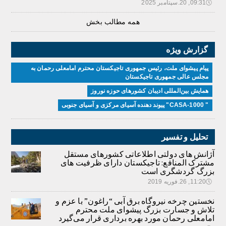
🕔
09:31, 20.سپتامبر 2025
همه مطالب بخش
گزارش ویژه
پیام پیشوای ملت، رئیس جمهوری تاجیکستان محترم امامعلی رحمان به
مجلس عالی جمهوری تاجیکستان
همایش بین‌المللی ادیبان کشور‌های حوزه نوروز
" CASA-1000" پیوند دهنده آسیای مرکزی و آسیای جنوبی
تحلیل و تفسیر
آژانش های دولتی اطلاعاتی کشورهای مستقل
مشترک المنافع: تاجیکستان دارای ظرفیت های
بزرگ گردشگری است
🕔
11:20, 26.فوریه 2019
نخستین چرخه نیروگاه برق آبی “راغون” با عزم و
تلاش و جسارت بزرگ پیشوای ملت محترم
امامعلی رحمان مورد بهره برداری قرار می‌گیرد