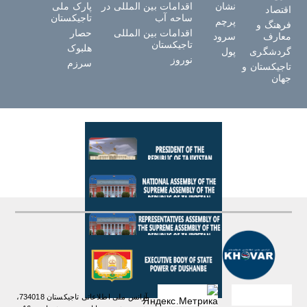
نشان
اقدامات بین المللی در
پارک ملی
اقتصاد
ساحه آب
تاجیکستان
پرچم
فرهنگ و
اقدامات بین المللی
حصار
معارف
سرود
تاجیکستان
هلبوک
گردشگری
پول
نوروز
سرزم
تاجیکستان و
جهان
آژانس ملی اطلاعاتی تاجیکستان 734018،