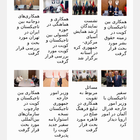
همکاری‌های
همکاری و
نشست
دوجانبه بین
همکاری بین
هماهنگی در
نمایندگان
تاجیکستان و
تاجیکستان و
حوزه
ارشد همایش
ایران در
کویت در
کنسولی بین
آسیای
تهران مورد
زمینه حقوق
تاجیکستان و
مرکزی-
بحث و
بشر مورد
کویت در
جمهوری کره
بررسی قرار
بحث قرار
کویت مورد
در آستانه
گرفت
گرفت
بررسی قرار
برگزار شد
گرفت
مسائل
سفیر
وزیر امور
همکاری بین
مربوط به
تاجیکستان با
خارجه
تاجیکستان و
تقویت
وزیر امور
جمهوری
کویت در
همکاری در
خارجه فدرال
تاجیکستان
چارچوب
تبلیغ فرهنگ
آلمان در امور
نسخه
سازمان‌های
صلح در
اروپا دیدار
استوارنامه
بین‌المللی
قاهره مورد
کرد
سفیر جدید
مورد بحث
بحث قرار
کویت را
قرار گرفت
گرفت
پذیرفت