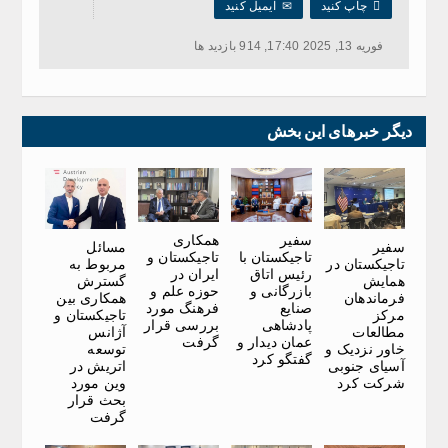

چاپ کنید
✉
ایمیل کنید
فوریه 13, 2025 17:40, 914 بازدید ها
دیگر خبرهای این بخش
سفیر
همکاری
سفیر
مسائل
تاجیکستان با
تاجیکستان و
تاجیکستان در
مربوط به
رئیس اتاق
ایران در
همایش
گسترش
بازرگانی و
حوزه علم و
فرماندهان
همکاری بین
صنایع
فرهنگ مورد
مرکز
تاجیکستان و
پادشاهی
بررسی قرار
مطالعات
آژانس
عمان دیدار و
گرفت
خاور نزدیک و
توسعه
گفتگو کرد
آسیای جنوبی
اتریش در
شرکت کرد
وین مورد
بحث قرار
گرفت