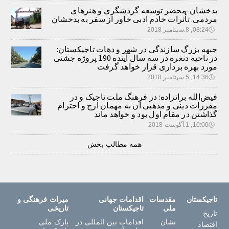
بدخشان-محضر توسعه گردشگری و هنرهای
مردمی. تأثرات خادم ادبی خاور از سفر به بدخشان
🕔
08:24, 8.سپتامبر 2018
جبهه بزرگ سازندگی در شهر و دهات تاجیکستان:
در ناحیه دنغره در سه سال آینده 190 پروژه جشنی
مورد بهره برداری قرار خواهد گرفت
🕔
14:36, 5.سپتامبر 2018
فیض‌الله براتزاده: در فرهنگ ملت تاجیک و در
مقررات دینی و مذهبی آن به مهمان ارج و احترام
گذاشتن در مقام اول بود و خواهد ماند
🕔
10:00, 1.آگوست 2018
همه مطالب بخش
تاجیکستان
مقدسات
اقدامات جهانی
میراث فرهنگی و
ملی
تاجیکستان
تاریخی
تاریخ
نشان
اقدامات بین المللی در
پارک ملی
اقتصاد