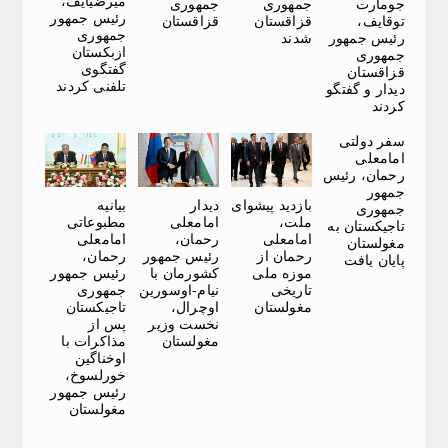
میرضیایف،
جومارت
جمهوری
جمهوری
رئیس جمهور
توقایف،
قزاقستان
قزاقستان
جمهوری
رئیس جمهور
شدند
ازبکستان
جمهوری
گفتگوی
قزاقستان
تلفنی کردند
دیدار و گفتگو
کردند
سفر دولتی
امامعلی
رحمان، رئیس
جمهور
بازدید پیشوای
دیدار
بیانیه
جمهوری
ملت،
امامعلی
مطبوعاتی
تاجیکستان به
امامعلی
رحمان،
امامعلی
مغولستان
رحمان از
رئیس جمهور
رحمان،
پایان یافت
موزه ملی
کشورمان با
رئیس جمهور
تاریخی
نیام-اوسورین
جمهوری
مغولستان
اوچرال،
تاجیکستان
نخست وزیر
پس از
مغولستان
مذاکرات با
اوخناگین
خورلسوخ،
رئیس جمهور
مغولستان