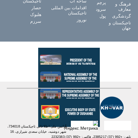
ساحه آب
تاجیکستان
پرچم
فرهنگ و
اقدامات بین المللی
حصار
معارف
سرود
تاجیکستان
هلبوک
گردشگری
پول
نوروز
سرزم
تاجیکستان و
جهان
آژانس ملی اطلاعاتی تاجیکستان 734018،
شهر دوشنبه، خیابان سعدی شیرازی، 16
تلفن: +992 (37) 2385217، فاکس: +992 (37) 2232383