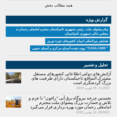
همه مطالب بخش
گزارش ویژه
پیام پیشوای ملت، رئیس جمهوری تاجیکستان محترم امامعلی رحمان به
مجلس عالی جمهوری تاجیکستان
همایش بین‌المللی ادیبان کشور‌های حوزه نوروز
" CASA-1000" پیوند دهنده آسیای مرکزی و آسیای جنوبی
تحلیل و تفسیر
آژانش های دولتی اطلاعاتی کشورهای مستقل
مشترک المنافع: تاجیکستان دارای ظرفیت های
بزرگ گردشگری است
🕔
11:20, 26.فوریه 2019
نخستین چرخه نیروگاه برق آبی “راغون” با عزم و
تلاش و جسارت بزرگ پیشوای ملت محترم
امامعلی رحمان مورد بهره برداری قرار می‌گیرد
🕔
09:00, 14.نوامبر 2018