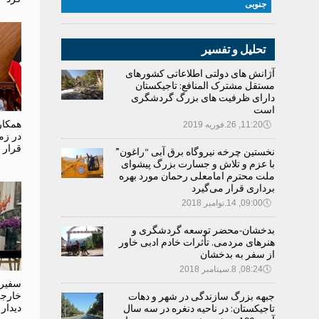
جنوبی
تحلیل و تفسیر
آژانش های دولتی اطلاعاتی کشورهای
مستقل مشترک المنافع: تاجیکستان
دارای ظرفیت های بزرگ گردشگری
است
همکار
🕔
11:20, 26.فوریه 2019
در زم
قرار 
نخستین چرخه نیروگاه برق آبی “راغون”
با عزم و تلاش و جسارت بزرگ پیشوای
ملت محترم امامعلی رحمان مورد بهره
برداری قرار می‌گیرد
🕔
09:00, 14.نوامبر 2018
بدخشان-محضر توسعه گردشگری و
هنرهای مردمی. تأثرات خادم ادبی خاور
از سفر به بدخشان
🕔
08:24, 8.سپتامبر 2018
سفیر 
جبهه بزرگ سازندگی در شهر و دهات
خارجه 
تاجیکستان: در ناحیه دنغره در سه سال
دیدار 