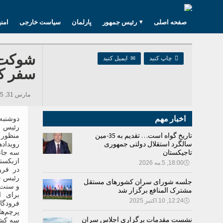
صفحه اصلی
رئیس جمهور
پارلمان
سیاست خارجی
امن
شوکت م

چاپ کنید
✉
ایمیل کنید
سفر ک
مارس 31, 2025 10:00, 249 بازدید ها
اخبار مهم
تاریخ گواه است… تقدیم به 35-مین
منظور
سالگرد استقلال دولتی جمهوری
رویداد
تاجیکستان
سه جان
ازبکست
🕔
18:00, 5.مه 2026
در فرو
رئیس ج
جلسه شورای سران کشورهای مستقل
و سنت ا
مشترک المنافع برگزار شد
برای ا
🕔
12:24, 10.اکتبر 2025
فرودگ
پرچم‌ه
نشست مقدمات برگزاری اجلاس سران
سه کشو