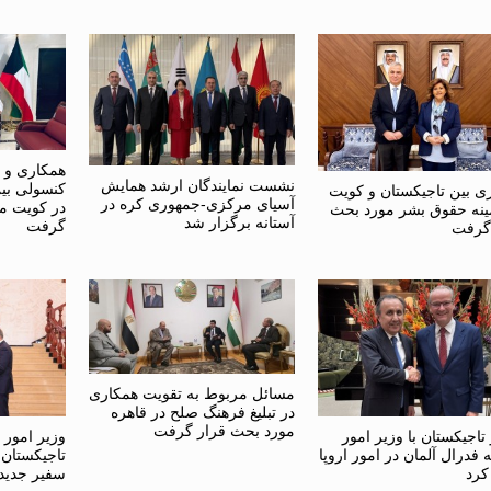
همکاری و 
نشست نمایندگان ارشد همایش
کنسولی بی
ی بین تاجیکستان و کویت
آسیای مرکزی-جمهوری کره در
در کویت م
ینه حقوق بشر مورد بحث
آستانه برگزار شد
گرفت
گرفت
مسائل مربوط به تقویت همکاری
در تبلیغ فرهنگ صلح در قاهره
مورد بحث قرار گرفت
تاجیکستان با وزیر امور
وزیر امور
فدرال آلمان در امور اروپا
تاجیکستان 
کرد
سفیر جدید