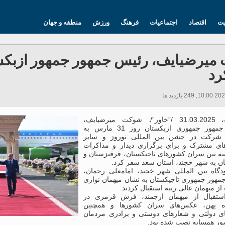
یت
اقتصاد
اجتماعیات
فرهنگ
ورزش
منطقه و جهان
یرضیایف، رئیس جمهور جمهور ازبکس
رد
دوشنبه، 31.03.2025 /”خاور”/. شوکت میرضیایف،
رئیس جمهور جمهوری ازبکستان روز 31 مارس به
 شرکت در جشن بین المللی نوروز و سایر
های مشترک و برای برگزاری دیدار و مذاکرات
به بین سران کشورهای تاجیکستان، قرقیزستان و
ان به شهر خجند، استان سغد سفر کرد.
دگاه بین المللی شهر خجند، امامعلی رحمان،
مهور جمهوری تاجیکستان به نشان میهمان نوازی
ز میهمان عالی رتبه استقبال کردند.
ستقبال از میهمان ارجمند، فرش قرمزی در
اه پهن، عکس‌های سران کشورها و همچنین
ای دولتی و شعارهای دوستی و برادری مردمان
ر همسایه نصب شده بود.