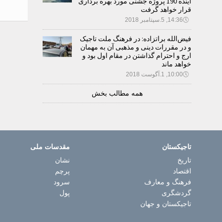
آینده 190 پروژه جشنی مورد بهره برداری
قرار خواهد گرفت
🕔
14:36, 5.سپتامبر 2018
فیض‌الله براتزاده: در فرهنگ ملت تاجیک
و در مقررات دینی و مذهبی آن به مهمان
ارج و احترام گذاشتن در مقام اول بود و
خواهد ماند
🕔
10:00, 1.آگوست 2018
همه مطالب بخش
تاجیکستان
مقدسات ملی
تاریخ
نشان
اقتصاد
پرچم
فرهنگ و معارف
سرود
گردشگری
پول
تاجیکستان و جهان