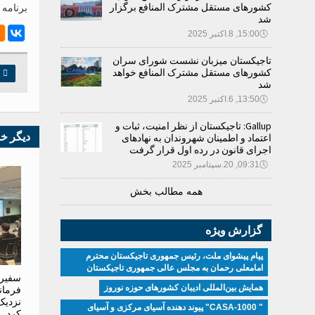
کشورهای مستقل مشترک المنافع برگزار
برنامه 
شد
🕔
15:00, 8.اکتبر 2025
تاجیکستان میزبان نشست شورای سران
کشورهای مستقل مشترک المنافع خواهد

چ
شد
🕔
13:50, 6.اکتبر 2025
Gallup: تاجیکستان از نظر امنیت، ثبات و
دیگر خ
اعتماد و اطمینان شهروندان به نهادهای
اجرای قانون در رده اول قرار گرفت
🕔
09:31, 20.سپتامبر 2025
همه مطالب بخش
گزارش ویژه
پیام پیشوای ملت، رئیس جمهوری تاجیکستان محترم
امامعلی رحمان به مجلس عالی جمهوری تاجیکستان
سفیر 
همایش بین‌المللی ادیبان کشور‌های حوزه نوروز
فرمان
نزدیک
" CASA-1000" پیوند دهنده آسیای مرکزی و آسیای
کرد