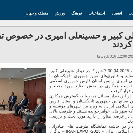
یت
اقتصاد
اجتماعیات
فرهنگ
ورزش
منطقه و جهان
 کبیر و حسینعلی امیری در خصوص تق
کردند
دوشنبه، 30.04.2025 /”خاور”/. در دیدار شیرعلی کبیر،
نایع و فناوری‌های نوین جمهوری تاجیکستان با
ی امیری، رئیس استان فارس جمهوری اسلامی
 تقویت همکاری در بخش صنایع مورد بحث و
قرار گرفت.
در این دیدار مسائل مربوط به گسترش همکاری
 صنایع بین جمهوری تاجیکستان و استان فارس
 اسلامی ایران، به ویژه بین شهرهای دوشنبه و
که شهر های خواهرخوانده هستند و ظرفیت بالای
 در عرصه صنایع را دارند مورد بحث و بررسی
ند.
دار در حاشیه نمایشگاه ظرفیت های صادراتی
جمهوری اسلامی ایران – IRAN EXPO -2025 – برگزار