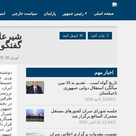
صفحه اصلی
رئیس جمهور
پارلمان
سیاست خارجی
امن
شیرعلی

چاپ کنید
✉
ایمیل کنید
گفتگو 
آوریل 30, 2025 12:00, 316 بازدید ها
اخبار مهم
وزیر ص
تاریخ گواه است… تقدیم به 35-مین
حسینعل
سالگرد استقلال دولتی جمهوری
ایران،
تاجیکستان
بررسی 
طرفین 
🕔
18:00, 5.مه 2026
در بخش
جمهوری
جلسه شورای سران کشورهای مستقل
شیراز 
مشترک المنافع برگزار شد
همکاری
🕔
12:24, 10.اکتبر 2025
قرار داد
این دی
نشست مقدمات برگزاری اجلاس سران