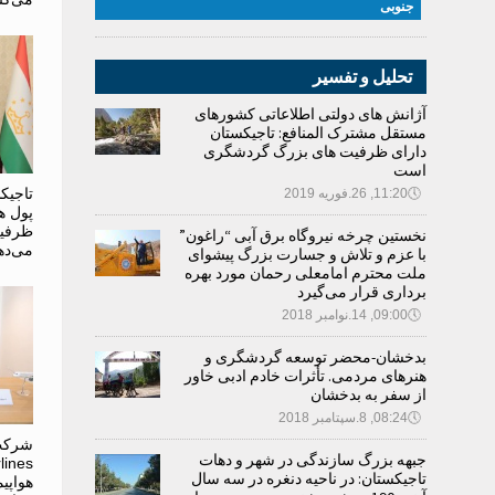
جنوبی
تحلیل و تفسیر
آژانش های دولتی اطلاعاتی کشورهای
مستقل مشترک المنافع: تاجیکستان
دارای ظرفیت های بزرگ گردشگری
است
تاجیک
🕔
11:20, 26.فوریه 2019
پول ه
ظرفیت
نخستین چرخه نیروگاه برق آبی “راغون”
می‌ده
با عزم و تلاش و جسارت بزرگ پیشوای
ملت محترم امامعلی رحمان مورد بهره
برداری قرار می‌گیرد
🕔
09:00, 14.نوامبر 2018
بدخشان-محضر توسعه گردشگری و
هنرهای مردمی. تأثرات خادم ادبی خاور
از سفر به بدخشان
🕔
08:24, 8.سپتامبر 2018
جبهه بزرگ سازندگی در شهر و دهات
تاجیکستان: در ناحیه دنغره در سه سال