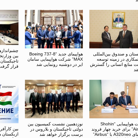
چشم‌اندازه
ستان و صندوق بین‌المللی
هواپیمای جدید “Boeing 737-8
بین وزارتخا
مکاری در زمینه توسعه
MAX” شرکت هواپیمایی سامان
تاجیکستان
 منابع انسانی را گسترش
ایر در دوشنبه رونمایی شد
قرار گرفت
ند
شرکت هواپیمایی “Shohin
نوزدهمین نشست کمیسیون بین
بین کارآفر
Airlines” برای خرید چهار فروند
دولتی تاجیکستان و بلاروس در
ازبکستان ه
هواپیمای A320neo با “Airbus”
برست برگزار خواهد شد