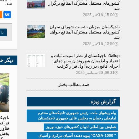
کشورهای مستقل مشترک المنافع برگزار
شد.
شد
🕔
15:00, 8.اکتبر 2025
تاجیکستان میزبان نشست شورای سران
کشورهای مستقل مشترک المنافع خواهد

چ
شد
🕔
13:50, 6.اکتبر 2025
Gallup: تاجیکستان از نظر امنیت، ثبات و
دیگر خ
اعتماد و اطمینان شهروندان به نهادهای
اجرای قانون در رده اول قرار گرفت
🕔
09:31, 20.سپتامبر 2025
همه مطالب بخش
گزارش ویژه
پیام پیشوای ملت، رئیس جمهوری تاجیکستان محترم
تاجیک
امامعلی رحمان به مجلس عالی جمهوری تاجیکستان
قزاقس
همایش بین‌المللی ادیبان کشور‌های حوزه نوروز
فناور
بخش ا
" CASA-1000" پیوند دهنده آسیای مرکزی و آسیای
می‌کن