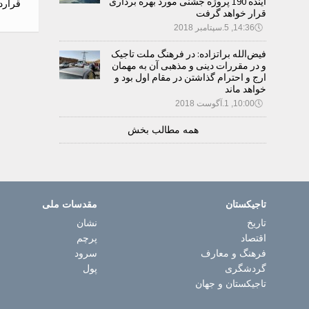
آینده 190 پروژه جشنی مورد بهره برداری
قرارد
قرار خواهد گرفت
🕔
14:36, 5.سپتامبر 2018
فیض‌الله براتزاده: در فرهنگ ملت تاجیک
و در مقررات دینی و مذهبی آن به مهمان
ارج و احترام گذاشتن در مقام اول بود و
خواهد ماند
🕔
10:00, 1.آگوست 2018
همه مطالب بخش
تاجیکستان
مقدسات ملی
تاریخ
نشان
اقتصاد
پرچم
فرهنگ و معارف
سرود
گردشگری
پول
تاجیکستان و جهان