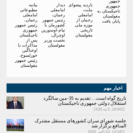
جمهور
بازدید پیشوای
دیدار
بیانیه
جمهوری
ملت،
امامعلی
مطبوعاتی
تاجیکستان به
امامعلی
رحمان،
امامعلی
مغولستان
رحمان از
رئیس جمهور
رحمان،
پایان یافت
موزه ملی
کشورمان با
رئیس جمهور
تاریخی
نیام-اوسورین
جمهوری
مغولستان
اوچرال،
تاجیکستان
نخست وزیر
پس از
مغولستان
مذاکرات با
اوخناگین
خورلسوخ،
رئیس جمهور
مغولستان
اخبار مهم
تاریخ گواه است… تقدیم به 35-مین سالگرد
استقلال دولتی جمهوری تاجیکستان
🕔
18:00, 5.مه 2026
جلسه شورای سران کشورهای مستقل مشترک
المنافع برگزار شد
🕔
12:24, 10.اکتبر 2025