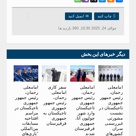

چاپ کنید
✉
ایمیل کنید
جولای 24, 2025 10:30, 360 بازدید ها
دیگر خبرهای این بخش
امامعلی
امامعلی
سفر کاری
امامعلی
رحمان،
رحمان،
امامعلی
رحمان،
رئیس جمهور
رئیس جمهور
رحمان،
رئیس جمهور
جمهوری
جمهوری
رئیس جمهور
جمهوری
تاجیکستان در
تاجیکستان
جمهوری
تاجیکستان در
نشست
وارد شهر
تاجیکستان به
مراسم
مشورتی
چولپون آتا،
جمهوری
افتتاحیه
غیررسمی
جمهوری
قرقیزستان
مسابقات
سران
قرقیزستان
بین‌المللی
کشورهای
شدند
“بازی‌های