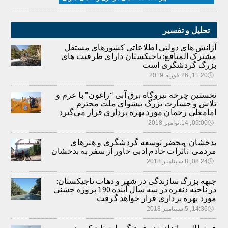
تحلیل و تفسیر
آژانش های دولتی اطلاعاتی کشورهای مستقل
مشترک المنافع: تاجیکستان دارای ظرفیت های
بزرگ گردشگری است
🕔
11:20, 26.فوریه 2019
نخستین چرخه نیروگاه برق آبی “راغون” با عزم و
تلاش و جسارت بزرگ پیشوای ملت محترم
امامعلی رحمان مورد بهره برداری قرار می‌گیرد
🕔
09:00, 14.نوامبر 2018
بدخشان-محضر توسعه گردشگری و هنرهای
مردمی. تأثرات خادم ادبی خاور از سفر به بدخشان
🕔
08:24, 8.سپتامبر 2018
جبهه بزرگ سازندگی در شهر و دهات تاجیکستان:
در ناحیه دنغره در سه سال آینده 190 پروژه جشنی
مورد بهره برداری قرار خواهد گرفت
🕔
14:36, 5.سپتامبر 2018
فیض‌الله براتزاده: در فرهنگ ملت تاجیک و در