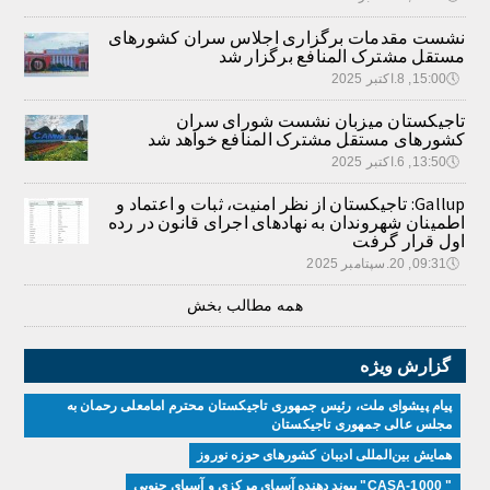
نشست مقدمات برگزاری اجلاس سران کشورهای
مستقل مشترک المنافع برگزار شد
🕔
15:00, 8.اکتبر 2025
تاجیکستان میزبان نشست شورای سران
کشورهای مستقل مشترک المنافع خواهد شد
🕔
13:50, 6.اکتبر 2025
Gallup: تاجیکستان از نظر امنیت، ثبات و اعتماد و
اطمینان شهروندان به نهادهای اجرای قانون در رده
اول قرار گرفت
🕔
09:31, 20.سپتامبر 2025
همه مطالب بخش
گزارش ویژه
پیام پیشوای ملت، رئیس جمهوری تاجیکستان محترم امامعلی رحمان به
مجلس عالی جمهوری تاجیکستان
همایش بین‌المللی ادیبان کشور‌های حوزه نوروز
" CASA-1000" پیوند دهنده آسیای مرکزی و آسیای جنوبی