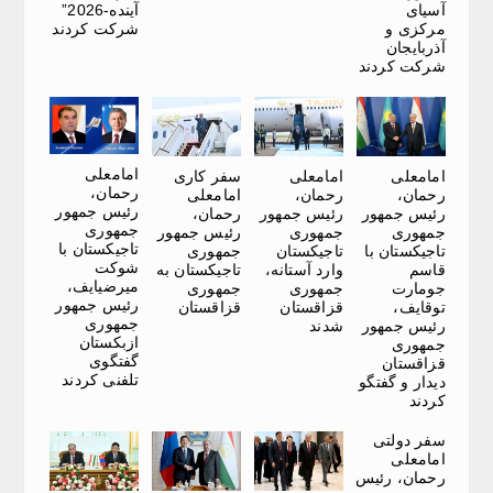
آسیای
آینده-2026”
مرکزی و
شرکت کردند
آذربایجان
شرکت کردند
امامعلی
امامعلی
امامعلی
سفر کاری
رحمان،
رحمان،
رحمان،
امامعلی
رئیس جمهور
رئیس جمهور
رئیس جمهور
رحمان،
جمهوری
جمهوری
جمهوری
رئیس جمهور
تاجیکستان با
تاجیکستان با
تاجیکستان
جمهوری
شوکت
قاسم
وارد آستانه،
تاجیکستان به
میرضیایف،
جومارت
جمهوری
جمهوری
رئیس جمهور
توقایف،
قزاقستان
قزاقستان
جمهوری
رئیس جمهور
شدند
ازبکستان
جمهوری
گفتگوی
قزاقستان
تلفنی کردند
دیدار و گفتگو
کردند
سفر دولتی
امامعلی
رحمان، رئیس