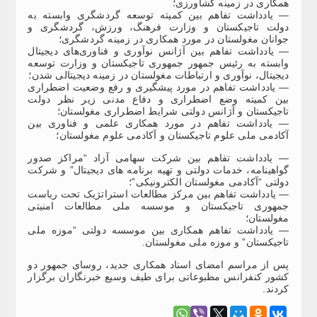
همکاری در زمینه کشاورزی؛
— یادداشت تفاهم بین کمیته توسعه گردشگری وابسته به
دولت تاجیکستان و وزارت فرهنگ، ورزش، گردشگری و
جوانان مغولستان در مورد همکاری در زمینه گردشگری؛
— یادداشت تفاهم بین آژانس نوآوری و فناوری‌های دیجیتال
وابسته به رئیس جمهور جمهوری تاجیکستان و وزارت توسعه
دیجیتال، نوآوری و ارتباطات مغولستان در زمینه دیجیتالی شدن؛
— یادداشت تفاهم در مورد پیشگیری و رفع وضعیت اضطراری
بین کمیته وضع اضطراری و دفاع مدنی زیر نظر دولت
تاجیکستان و آژانس دولتی شرایط اضطراری مغولستان؛
— یادداشت تفاهم در مورد همکاری علمی و فناوری بین
آکادمی ملی علوم تاجیکستان و آکادمی علوم مغولستان؛
— یادداشت تفاهم بین شرکت سهامی آزاد “مراکز صدور
گواهینامه، خدمات دولتی و تهیه برنامه های دیجیتال” و شرکت
دولتی “آکادمی مغولستان الکترونیکی”؛
— یادداشت تفاهم بین مرکز مطالعات استراتژیک تحت ریاست
جمهوری تاجیکستان و موسسه ملی مطالعات امنیتی
مغولستان؛
— یادداشت تفاهم همکاری بین موسسه دولتی “موزه ملی
تاجیکستان” و موزه ملی مغولستان.
پس از مراسم امضای اسناد همکاری جدید، روسای جمهور دو
کشور کنفرانس مطبوعاتی برای طیف وسیع خبرنگاران برگزار
کردند.