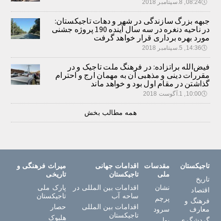
🕔
08:24, 8.سپتامبر 2018
جبهه بزرگ سازندگی در شهر و دهات تاجیکستان:
در ناحیه دنغره در سه سال آینده 190 پروژه جشنی
مورد بهره برداری قرار خواهد گرفت
🕔
14:36, 5.سپتامبر 2018
فیض‌الله براتزاده: در فرهنگ ملت تاجیک و در
مقررات دینی و مذهبی آن به مهمان ارج و احترام
گذاشتن در مقام اول بود و خواهد ماند
🕔
10:00, 1.آگوست 2018
همه مطالب بخش
تاجیکستان
مقدسات
اقدامات جهانی
میراث فرهنگی و
ملی
تاجیکستان
تاریخی
تاریخ
نشان
اقدامات بین المللی در
پارک ملی
اقتصاد
ساحه آب
تاجیکستان
پرچم
فرهنگ و
اقدامات بین المللی
حصار
معارف
سرود
تاجیکستان
هلبوک
گردشگری
پول