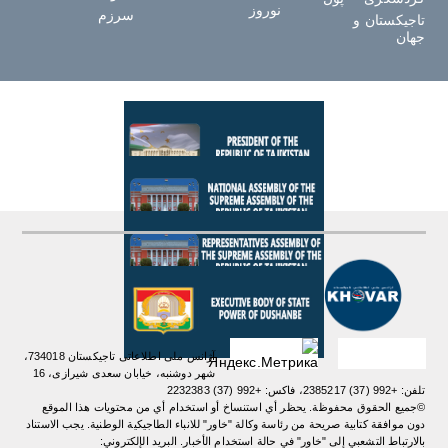
نوروز
سرزم
تاجیکستان و
جهان
آژانس ملی اطلاعاتی تاجیکستان 734018،
شهر دوشنبه، خیابان سعدی شیرازی، 16
تلفن: +992 (37) 2385217، فاکس: +992 (37) 2232383
©جميع الحقوق محفوظة. يحظر أي استنساخ أو استخدام أي من محتويات هذا الموقع
دون موافقة كتابية صريحة من رئاسة وكالة "خاور" للانباء الطاجيكية الوطنية. یجب الاستناد
بالارتباط التشعبي إلى "خاور" في حالة استخدام الأخبار. البريد الإلكتروني: