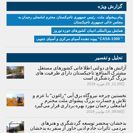
گزارش ویژه
پیام پیشوای ملت، رئیس جمهوری تاجیکستان محترم امامعلی رحمان به
مجلس عالی جمهوری تاجیکستان
همایش بین‌المللی ادیبان کشور‌های حوزه نوروز
" CASA-1000" پیوند دهنده آسیای مرکزی و آسیای جنوبی
تحلیل و تفسیر
آژانش های دولتی اطلاعاتی کشورهای مستقل
مشترک المنافع: تاجیکستان دارای ظرفیت های
بزرگ گردشگری است
🕔
11:20, 26.فوریه 2019
نخستین چرخه نیروگاه برق آبی “راغون” با عزم و
تلاش و جسارت بزرگ پیشوای ملت محترم
امامعلی رحمان مورد بهره برداری قرار می‌گیرد
🕔
09:00, 14.نوامبر 2018
بدخشان-محضر توسعه گردشگری و هنرهای
مردمی. تأثرات خادم ادبی خاور از سفر به بدخشان