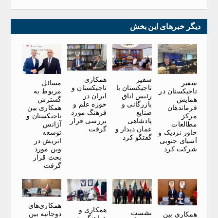
دیگر خبرهای این بخش
سفیر
همکاری
سفیر
مسائل
تاجیکستان با
تاجیکستان و
تاجیکستان در
مربوط به
رئیس اتاق
ایران در
همایش
گسترش
بازرگانی و
حوزه علم و
فرماندهان
همکاری بین
صنایع
فرهنگ مورد
مرکز
تاجیکستان و
پادشاهی
بررسی قرار
مطالعات
آژانس
عمان دیدار و
گرفت
خاور نزدیک و
توسعه
گفتگو کرد
آسیای جنوبی
اتریش در
شرکت کرد
وین مورد
بحث قرار
گرفت
همکاری‌های
همکاری و
نشست
دوجانبه بین
همکاری بین