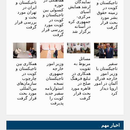
هماهنگی در
نمایندگان
تاجیکستان و
تاجیکستان و
حوزه
ارشد همایش
ایران در
کویت در
کنسولی بین
آسیای
تهران مورد
زمینه حقوق
تاجیکستان و
مرکزی-
بحث و
بشر مورد
کویت در
جمهوری کره
بررسی قرار
بحث قرار
کویت مورد
در آستانه
گرفت
گرفت
بررسی قرار
برگزار شد
گرفت
مسائل
سفیر
وزیر امور
همکاری بین
مربوط به
تاجیکستان با
خارجه
تاجیکستان و
تقویت
وزیر امور
جمهوری
کویت در
همکاری در
خارجه فدرال
تاجیکستان
چارچوب
تبلیغ فرهنگ
آلمان در امور
نسخه
سازمان‌های
صلح در
اروپا دیدار
استوارنامه
بین‌المللی
قاهره مورد
کرد
سفیر جدید
مورد بحث
بحث قرار
کویت را
قرار گرفت
گرفت
پذیرفت
اخبار مهم