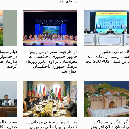
رونمای شد
اه دولتی معلمین
در چارچوب سفر دولتی رئیس
فیلم سینم
تان رسما در پایگاه داده
جمهور جمهوری تاجیکستان به
در جشنواره
علمی بین‌المللی SCOPUS ثبت
مغولستان، در اولان‌باتور روزهای
سازمان هم
فرهنگ جمهوری تاجیکستان
گرفت
افتتاح شد
 گردشگران به اماکن
میراث میر سید علی همدانی در
بیست عالم 
ی استان ختلان افزایش
کنفرانس بین‌المللی در تهران
عضویت کام