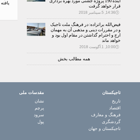
آینده 190 پروژه جشنی مورد بهره برداری
یافته
قرار خواهد گرفت
🕔
14:36, 5.سپتامبر 2018
فیض‌الله براتزاده: در فرهنگ ملت تاجیک
و در مقررات دینی و مذهبی آن به مهمان
ارج و احترام گذاشتن در مقام اول بود و
خواهد ماند
🕔
10:00, 1.آگوست 2018
همه مطالب بخش
تاجیکستان
مقدسات ملی
تاریخ
نشان
اقتصاد
پرچم
فرهنگ و معارف
سرود
گردشگری
پول
تاجیکستان و جهان