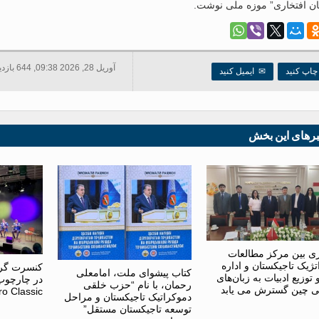
نان افتخاری” موزه ملی نوشت.
آوریل 28, 2026 09:38, 644 بازدید ها
اپ کنید
✉
ایمیل کنید
برهای این بخش
ی بین مرکز مطالعات
تژیک تاجیکستان و اداره
کنسرت گروه
کتاب پیشوای ملت، امامعلی
توزیع ادبیات به زبان‌های
در چارچوب 
رحمان، با نام “حزب خلقی
 چین گسترش می یابد
g Euro Classic
دموکراتیک تاجیکستان و مراحل
توسعه تاجیکستان مستقل”