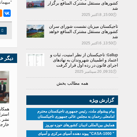
“میهما
کشورهای مستقل مشترک المنافع برگزار
شد
🕔
15:00, 8.اکتبر 2025
تاجیکستان میزبان نشست شورای سران

چ
کشورهای مستقل مشترک المنافع خواهد
شد
🕔
13:50, 6.اکتبر 2025
Gallup: تاجیکستان از نظر امنیت، ثبات و
دیگر خ
اعتماد و اطمینان شهروندان به نهادهای
اجرای قانون در رده اول قرار گرفت
🕔
09:31, 20.سپتامبر 2025
همه مطالب بخش
گزارش ویژه
همکار
پیام پیشوای ملت، رئیس جمهوری تاجیکستان محترم
استرا
امامعلی رحمان به مجلس عالی جمهوری تاجیکستان
نشر و 
خارجی
همایش بین‌المللی ادیبان کشور‌های حوزه نوروز
" CASA-1000" پیوند دهنده آسیای مرکزی و آسیای