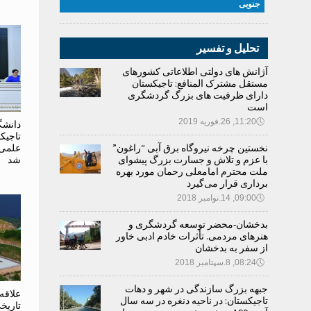
جنوبی
تحلیل و تفسیر
آژانش های دولتی اطلاعاتی کشورهای
مستقل مشترک المنافع: تاجیکستان
دارای ظرفیت های بزرگ گردشگری
است
🕔
11:20, 26.فوریه 2019
دانشگ
تاجیکس
نخستین چرخه نیروگاه برق آبی “راغون”
با عزم و تلاش و جسارت بزرگ پیشوای
شد
ملت محترم امامعلی رحمان مورد بهره
برداری قرار می‌گیرد
🕔
09:00, 14.نوامبر 2018
بدخشان-محضر توسعه گردشگری و
هنرهای مردمی. تأثرات خادم ادبی خاور
از سفر به بدخشان
🕔
08:24, 8.سپتامبر 2018
جبهه بزرگ سازندگی در شهر و دهات
علاقه
تاجیکستان: در ناحیه دنغره در سه سال
تاریخ