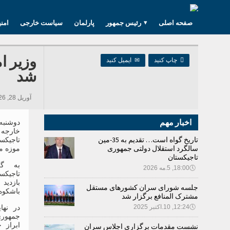
صفحه اصلی
رئیس جمهور
پارلمان
سیاست خارجی
امن
وزیر ا

چاپ کنید
✉
ایمیل کنید
شد
آوریل 28, 2026 09:38, 644 بازدید ها
اخبار مهم
خارجه 
تاریخ گواه است… تقدیم به 35-مین
تاجیکست
سالگرد استقلال دولتی جمهوری
موزه م
تاجیکستان
به گز
🕔
18:00, 5.مه 2026
تاجیکس
بازدید 
جلسه شورای سران کشورهای مستقل
باشکوه 
مشترک المنافع برگزار شد
🕔
12:24, 10.اکتبر 2025
در نها
جمهوری
ابراز 
نشست مقدمات برگزاری اجلاس سران