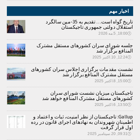
اخبار مهم
تاریخ گواه است… تقدیم به 35-مین سالگرد
استقلال دولتی جمهوری تاجیکستان
🕔
18:00, 5.مه 2026
جلسه شورای سران کشورهای مستقل مشترک
المنافع برگزار شد
🕔
12:24, 10.اکتبر 2025
نشست مقدمات برگزاری اجلاس سران کشورهای
مستقل مشترک المنافع برگزار شد
🕔
15:00, 8.اکتبر 2025
تاجیکستان میزبان نشست شورای سران
کشورهای مستقل مشترک المنافع خواهد شد
🕔
13:50, 6.اکتبر 2025
Gallup: تاجیکستان از نظر امنیت، ثبات و اعتماد و
اطمینان شهروندان به نهادهای اجرای قانون در رده
اول قرار گرفت
🕔
09:31, 20.سپتامبر 2025