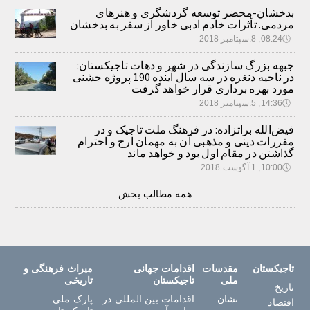
بدخشان-محضر توسعه گردشگری و هنرهای
مردمی. تأثرات خادم ادبی خاور از سفر به بدخشان
🕔
08:24, 8.سپتامبر 2018
جبهه بزرگ سازندگی در شهر و دهات تاجیکستان:
در ناحیه دنغره در سه سال آینده 190 پروژه جشنی
مورد بهره برداری قرار خواهد گرفت
🕔
14:36, 5.سپتامبر 2018
فیض‌الله براتزاده: در فرهنگ ملت تاجیک و در
مقررات دینی و مذهبی آن به مهمان ارج و احترام
گذاشتن در مقام اول بود و خواهد ماند
🕔
10:00, 1.آگوست 2018
همه مطالب بخش
تاجیکستان
مقدسات
اقدامات جهانی
میراث فرهنگی و
ملی
تاجیکستان
تاریخی
تاریخ
نشان
اقدامات بین المللی در
پارک ملی
اقتصاد