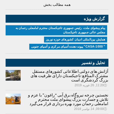
همه مطالب بخش
گزارش ویژه
پیام پیشوای ملت، رئیس جمهوری تاجیکستان محترم امامعلی رحمان به
مجلس عالی جمهوری تاجیکستان
همایش بین‌المللی ادیبان کشور‌های حوزه نوروز
" CASA-1000" پیوند دهنده آسیای مرکزی و آسیای جنوبی
تحلیل و تفسیر
آژانش های دولتی اطلاعاتی کشورهای مستقل
مشترک المنافع: تاجیکستان دارای ظرفیت های
بزرگ گردشگری است
🕔
11:20, 26.فوریه 2019
نخستین چرخه نیروگاه برق آبی “راغون” با عزم و
تلاش و جسارت بزرگ پیشوای ملت محترم
امامعلی رحمان مورد بهره برداری قرار می‌گیرد
🕔
09:00, 14.نوامبر 2018