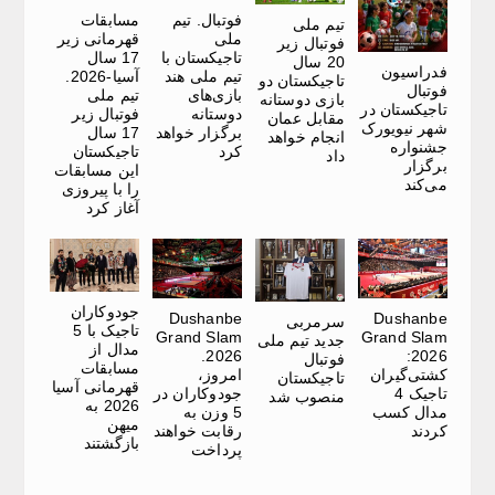
فوتبال. تیم
مسابقات
تیم ملی
ملی
قهرمانی زیر
فوتبال زیر
تاجیکستان با
17 سال
20 سال
فدراسیون
تیم ملی هند
آسیا-2026.
تاجیکستان دو
فوتبال
بازی‌های
تیم ملی
بازی دوستانه
تاجیکستان در
دوستانه
فوتبال زیر
مقابل عمان
شهر نیویورک
برگزار خواهد
17 سال
انجام خواهد
جشنواره‌
کرد
تاجیکستان
داد
برگزار
این مسابقات
می‌کند
را با پیروزی
آغاز کرد
جودوکاران
Dushanbe
Dushanbe
سرمربی
تاجیک با 5
Grand Slam
Grand Slam
جدید تیم ملی
مدال از
2026.
2026:
فوتبال
مسابقات
کشتی‌گیران
امروز،
تاجیکستان
قهرمانی آسیا
تاجیک 4
جودوکاران در
منصوب شد
2026 به
مدال کسب
5 وزن به
میهن
کردند
رقابت خواهند
بازگشتند
پرداخت