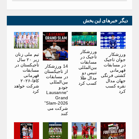
دیگر خبرهای این بخش
ورزشکار
ورزشکار
تیم ملی زنان
تاجیک در
جوان تاجیک
زیر ۲۰ سال
مسابقات
در مسابقات
تاجیکستان در
14 ورزشکار
بین‌المللی
قهرمانی
مسابقات
از تاجیکستان
تنیس دو
کشتی فرنگی
قهرمانی
در مسابقات
مدال طلا
جهان مدال
کافا-۲۰۲۶
بین‌المللی
کسب کرد
نقره کسب
شرکت خواهد
جودو
کرد
کرد
“Lausanne
Grand
Slam-2026”
شرکت می
کنند