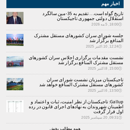
اخبار مهم
تاریخ گواه است… تقدیم به 35-مین سالگرد
استقلال دولتی جمهوری تاجیکستان
🕔
18:00, 5.مه 2026
جلسه شورای سران کشورهای مستقل مشترک
المنافع برگزار شد
🕔
12:24, 10.اکتبر 2025
نشست مقدمات برگزاری اجلاس سران کشورهای
مستقل مشترک المنافع برگزار شد
🕔
15:00, 8.اکتبر 2025
تاجیکستان میزبان نشست شورای سران
کشورهای مستقل مشترک المنافع خواهد شد
🕔
13:50, 6.اکتبر 2025
Gallup: تاجیکستان از نظر امنیت، ثبات و اعتماد و
اطمینان شهروندان به نهادهای اجرای قانون در رده
اول قرار گرفت
🕔
09:31, 20.سپتامبر 2025
همه مطالب بخش