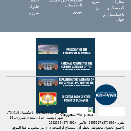
معارف
سرود
تاجیکستان
هلبوک
گردشگری
پول
نوروز
سرزم
تاجیکستان و
جهان
آژانس ملی اطلاعاتی تاجیکستان 734018،
شهر دوشنبه، خیابان سعدی شیرازی، 16
تلفن: +992 (37) 2385217، فاکس: +992 (37) 2232383
©جميع الحقوق محفوظة. يحظر أي استنساخ أو استخدام أي من محتويات هذا الموقع