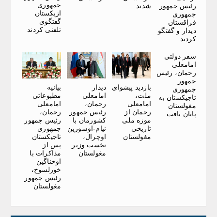
جمهوری
رئیس جمهور
شدند
ازبکستان
جمهوری
گفتگوی
قزاقستان
تلفنی کردند
دیدار و گفتگو
کردند
سفر دولتی
امامعلی
رحمان، رئیس
جمهور
بازدید پیشوای
دیدار
بیانیه
جمهوری
ملت،
امامعلی
مطبوعاتی
تاجیکستان به
امامعلی
رحمان،
امامعلی
مغولستان
رحمان از
رئیس جمهور
رحمان،
پایان یافت
موزه ملی
کشورمان با
رئیس جمهور
تاریخی
نیام-اوسورین
جمهوری
مغولستان
اوچرال،
تاجیکستان
نخست وزیر
پس از
مغولستان
مذاکرات با
اوخناگین
خورلسوخ،
رئیس جمهور
مغولستان