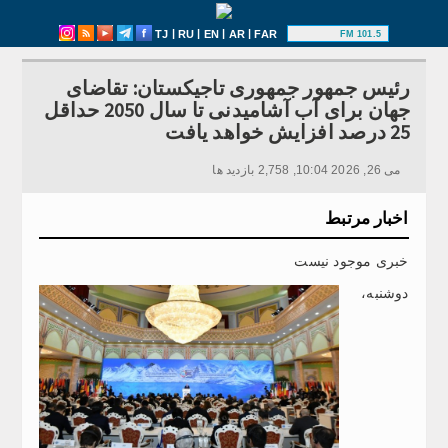
|
|
|
|
TJ
RU
EN
AR
FAR
101.5 FM
رئیس جمهور جمهوری تاجیکستان: تقاضای
جهان برای آب آشامیدنی تا سال 2050 حداقل
25 درصد افزایش خواهد یافت
می 26, 2026 10:04, 2,758 بازدید ها
اخبار مرتبط
خبری موجود نیست
دوشنبه،