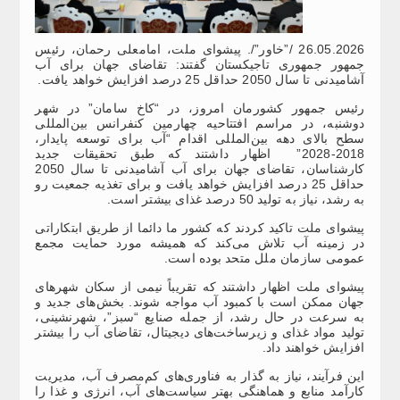
26.05.2026 /”خاور”/. پیشوای ملت، امامعلی رحمان، رئیس
جمهور جمهوری تاجیکستان گفتند: تقاضای جهان برای آب
آشامیدنی تا سال 2050 حداقل 25 درصد افزایش خواهد یافت.
رئیس جمهور کشورمان امروز، در “کاخ سامان” در شهر
دوشنبه، در مراسم افتتاحیه چهارمین کنفرانس بین‌المللی
سطح بالای دهه بین‌المللی اقدام “آب برای توسعه پایدار،
2018-2028” اظهار داشتند که طبق تحقیقات جدید
کارشناسان، تقاضای جهان برای آب آشامیدنی تا سال 2050
حداقل 25 درصد افزایش خواهد یافت و برای تغذیه جمعیت رو
به رشد، نیاز به تولید 50 درصد غذای بیشتر است.
پیشوای ملت تاکید کردند که کشور ما دائما از طریق ابتکاراتی
در زمینه آب تلاش می‌کند که همیشه مورد حمایت مجمع
عمومی سازمان ملل متحد بوده است.
پیشوای ملت اظهار داشتند که تقریباً نیمی از سکان شهرهای
جهان ممکن است با کمبود آب مواجه شوند. بخش‌های جدید و
به سرعت در حال رشد، از جمله صنایع “سبز”، شهرنشینی،
تولید مواد غذای و زیرساخت‌های دیجیتال، تقاضای آب را بیشتر
افزایش خواهند داد.
این فرآیند، نیاز به گذار به فناوری‌های کم‌مصرف آب، مدیریت
کارآمد منابع و هماهنگی بهتر سیاست‌های آب، انرژی و غذا را