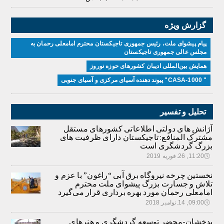
گزارش ویژه
پیام پیشوای ملت، رئیس جمهوری تاجیکستان محترم امامعلی رحمان به
مجلس عالی جمهوری تاجیکستان
همایش بین‌المللی ادیبان کشور‌های حوزه نوروز
" CASA-1000" پیوند دهنده آسیای مرکزی و آسیای جنوبی
تحلیل و تفسیر
آژانش های دولتی اطلاعاتی کشورهای مستقل
مشترک المنافع: تاجیکستان دارای ظرفیت های
بزرگ گردشگری است
🕔
11:20, 26.فوریه 2019
نخستین چرخه نیروگاه برق آبی “راغون” با عزم و
تلاش و جسارت بزرگ پیشوای ملت محترم
امامعلی رحمان مورد بهره برداری قرار می‌گیرد
🕔
09:00, 14.نوامبر 2018
بدخشان-محضر توسعه گردشگری و هنرهای