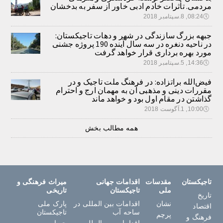
مردمی. تأثرات خادم ادبی خاور از سفر به بدخشان
🕔
08:24, 8.سپتامبر 2018
جبهه بزرگ سازندگی در شهر و دهات تاجیکستان:
در ناحیه دنغره در سه سال آینده 190 پروژه جشنی
مورد بهره برداری قرار خواهد گرفت
🕔
14:36, 5.سپتامبر 2018
فیض‌الله براتزاده: در فرهنگ ملت تاجیک و در
مقررات دینی و مذهبی آن به مهمان ارج و احترام
گذاشتن در مقام اول بود و خواهد ماند
🕔
10:00, 1.آگوست 2018
همه مطالب بخش
تاجیکستان
مقدسات
اقدامات جهانی
میراث فرهنگی و
ملی
تاجیکستان
تاریخی
تاریخ
نشان
اقدامات بین المللی در
پارک ملی
اقتصاد
ساحه آب
تاجیکستان
پرچم
فرهنگ و
اقدامات بین المللی
حصار