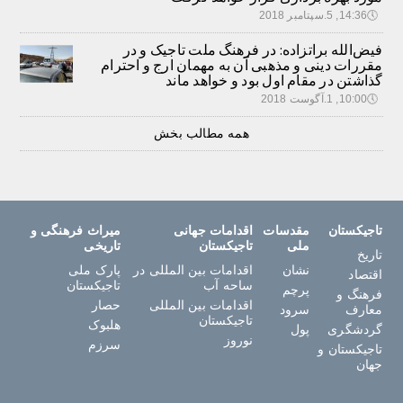
🕔
14:36, 5.سپتامبر 2018
فیض‌الله براتزاده: در فرهنگ ملت تاجیک و در
مقررات دینی و مذهبی آن به مهمان ارج و احترام
گذاشتن در مقام اول بود و خواهد ماند
🕔
10:00, 1.آگوست 2018
همه مطالب بخش
تاجیکستان
مقدسات
اقدامات جهانی
میراث فرهنگی و
ملی
تاجیکستان
تاریخی
تاریخ
نشان
اقدامات بین المللی در
پارک ملی
اقتصاد
ساحه آب
تاجیکستان
پرچم
فرهنگ و
اقدامات بین المللی
حصار
معارف
سرود
تاجیکستان
هلبوک
گردشگری
پول
نوروز
سرزم
تاجیکستان و
جهان