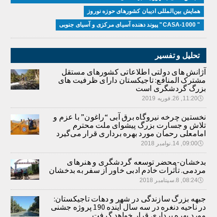
همایش بین‌المللی ادیبان کشور‌های حوزه نوروز
" CASA-1000" پیوند دهنده آسیای مرکزی و آسیای جنوبی
تحلیل و تفسیر
آژانش های دولتی اطلاعاتی کشورهای مستقل
مشترک المنافع: تاجیکستان دارای ظرفیت های
بزرگ گردشگری است
🕔
11:20, 26.فوریه 2019
نخستین چرخه نیروگاه برق آبی “راغون” با عزم و
تلاش و جسارت بزرگ پیشوای ملت محترم
امامعلی رحمان مورد بهره برداری قرار می‌گیرد
🕔
09:00, 14.نوامبر 2018
بدخشان-محضر توسعه گردشگری و هنرهای
مردمی. تأثرات خادم ادبی خاور از سفر به بدخشان
🕔
08:24, 8.سپتامبر 2018
جبهه بزرگ سازندگی در شهر و دهات تاجیکستان:
در ناحیه دنغره در سه سال آینده 190 پروژه جشنی
مورد بهره برداری قرار خواهد گرفت