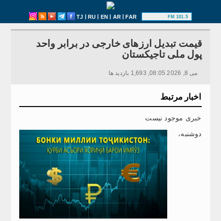
|
|
|
|
TJ
RU
EN
AR
FAR
101.5 FM
قیمت تبدیل ارزهای خارجی در برابر واحد
پول ملی تاجیکستان
می 8, 2026 08:05, 1,693 بازدید ها
اخبار مرتبط
خبری موجود نیست
دوشنبه،