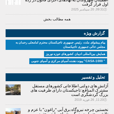
اول قرار گرفت
🕔
09:31, 20.سپتامبر 2025
همه مطالب بخش
گزارش ویژه
پیام پیشوای ملت، رئیس جمهوری تاجیکستان محترم امامعلی رحمان به
مجلس عالی جمهوری تاجیکستان
همایش بین‌المللی ادیبان کشور‌های حوزه نوروز
" CASA-1000" پیوند دهنده آسیای مرکزی و آسیای جنوبی
تحلیل و تفسیر
آژانش های دولتی اطلاعاتی کشورهای مستقل
مشترک المنافع: تاجیکستان دارای ظرفیت های
بزرگ گردشگری است
🕔
11:20, 26.فوریه 2019
نخستین چرخه نیروگاه برق آبی “راغون” با عزم و
تلاش و جسارت بزرگ پیشوای ملت محترم