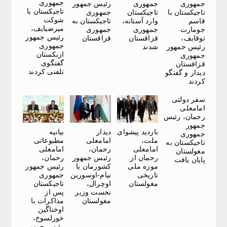
جمهوری
جمهوری
جمهوری
رئیس جمهور
تاجیکستان با
تاجیکستان با
تاجیکستان
جمهوری
شوکت
قاسم
وارد آستانه،
تاجیکستان به
میرضیایف،
جومارت
جمهوری
جمهوری
رئیس جمهور
توقایف،
قزاقستان
قزاقستان
جمهوری
رئیس جمهور
شدند
ازبکستان
جمهوری
گفتگوی
قزاقستان
تلفنی کردند
دیدار و گفتگو
کردند
سفر دولتی
امامعلی
رحمان، رئیس
جمهور
بازدید پیشوای
دیدار
بیانیه
جمهوری
ملت،
امامعلی
مطبوعاتی
تاجیکستان به
امامعلی
رحمان،
امامعلی
مغولستان
رحمان از
رئیس جمهور
رحمان،
پایان یافت
موزه ملی
کشورمان با
رئیس جمهور
تاریخی
نیام-اوسورین
جمهوری
مغولستان
اوچرال،
تاجیکستان
نخست وزیر
پس از
مغولستان
مذاکرات با
اوخناگین
خورلسوخ،
رئیس جمهور