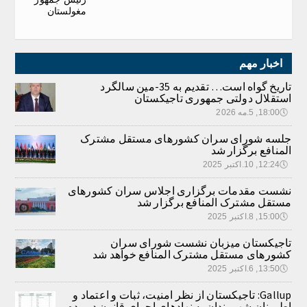
مغولستان
اخبار مهم
تاریخ گواه است… تقدیم به 35-مین سالگرد
استقلال دولتی جمهوری تاجیکستان
🕔
18:00, 5.مه 2026
جلسه شورای سران کشورهای مستقل مشترک
المنافع برگزار شد
🕔
12:24, 10.اکتبر 2025
نشست مقدمات برگزاری اجلاس سران کشورهای
مستقل مشترک المنافع برگزار شد
🕔
15:00, 8.اکتبر 2025
تاجیکستان میزبان نشست شورای سران
کشورهای مستقل مشترک المنافع خواهد شد
🕔
13:50, 6.اکتبر 2025
Gallup: تاجیکستان از نظر امنیت، ثبات و اعتماد و
اطمینان شهروندان به نهادهای اجرای قانون در رده