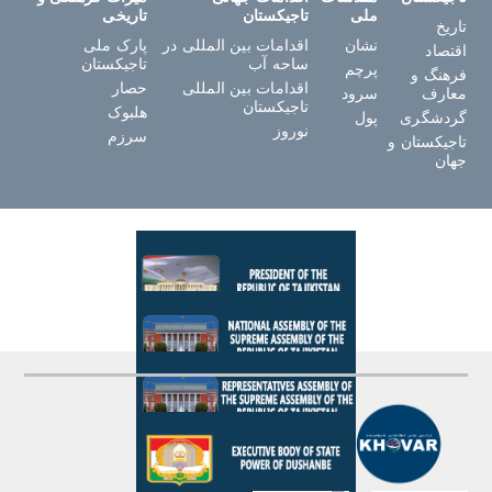
ملی
تاجیکستان
تاریخی
تاریخ
نشان
اقدامات بین المللی در
پارک ملی
اقتصاد
ساحه آب
تاجیکستان
پرچم
فرهنگ و
اقدامات بین المللی
حصار
معارف
سرود
تاجیکستان
هلبوک
گردشگری
پول
نوروز
سرزم
تاجیکستان و
جهان