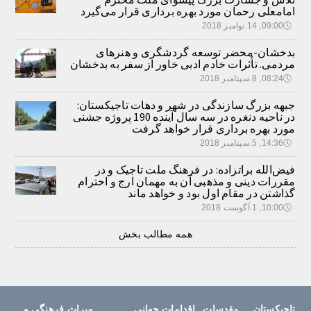
امامعلی رحمان مورد بهره برداری قرار می‌گیرد
🕔
09:00, 14.نوامبر 2018
بدخشان-محضر توسعه گردشگری و هنرهای
مردمی. تأثرات خادم ادبی خاور از سفر به بدخشان
🕔
08:24, 8.سپتامبر 2018
جبهه بزرگ سازندگی در شهر و دهات تاجیکستان:
در ناحیه دنغره در سه سال آینده 190 پروژه جشنی
مورد بهره برداری قرار خواهد گرفت
🕔
14:36, 5.سپتامبر 2018
فیض‌الله براتزاده: در فرهنگ ملت تاجیک و در
مقررات دینی و مذهبی آن به مهمان ارج و احترام
گذاشتن در مقام اول بود و خواهد ماند
🕔
10:00, 1.آگوست 2018
همه مطالب بخش
تاجیکستان
مقدسات
اقدامات جهانی
میراث فرهنگی و