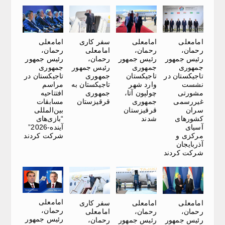
امامعلی
امامعلی
سفر کاری
امامعلی
رحمان،
رحمان،
امامعلی
رحمان،
رئیس جمهور
رئیس جمهور
رحمان،
رئیس جمهور
جمهوری
جمهوری
رئیس جمهور
جمهوری
تاجیکستان در
تاجیکستان
جمهوری
تاجیکستان در
نشست
وارد شهر
تاجیکستان به
مراسم
مشورتی
چولپون آتا،
جمهوری
افتتاحیه
غیررسمی
جمهوری
قرقیزستان
مسابقات
سران
قرقیزستان
بین‌المللی
کشورهای
شدند
“بازی‌های
آسیای
آینده-2026”
مرکزی و
شرکت کردند
آذربایجان
شرکت کردند
امامعلی
امامعلی
امامعلی
سفر کاری
رحمان،
رحمان،
رحمان،
امامعلی
رئیس جمهور
رئیس جمهور
رئیس جمهور
رحمان،