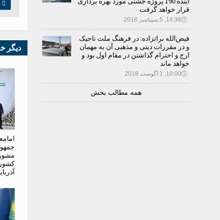
آینده 190 پروژه جشنی مورد بهره برداری

چ
قرار خواهد گرفت
🕔
14:36, 5.سپتامبر 2018
فیض‌الله براتزاده: در فرهنگ ملت تاجیک
و در مقررات دینی و مذهبی آن به مهمان
دیگر خ
ارج و احترام گذاشتن در مقام اول بود و
خواهد ماند
🕔
10:00, 1.آگوست 2018
همه مطالب بخش
امامع
جمهور
مشور
کشوره
آذربا