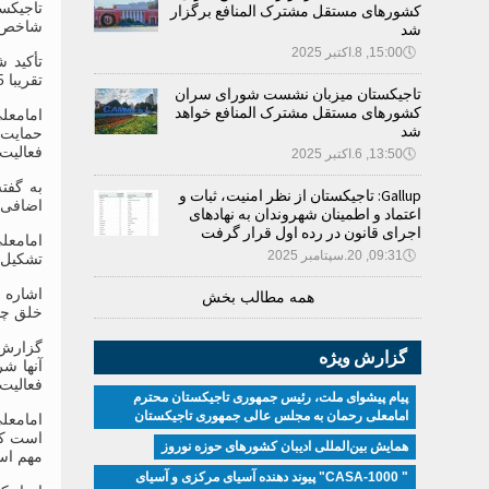
تاجیکس
کشورهای مستقل مشترک المنافع برگزار
شاخص‌ه
شد
🕔
15:00, 8.اکتبر 2025
تقریبا 3.5 میلیارد دلار آن سرمایه‌گذاری مستقیم است.
تاجیکستان میزبان نشست شورای سران
کشورهای مستقل مشترک المنافع خواهد
امامعل
شد
حمایت 
فعالیت‌
🕔
13:50, 6.اکتبر 2025
به گفت
Gallup: تاجیکستان از نظر امنیت، ثبات و
اضافی 
اعتماد و اطمینان شهروندان به نهادهای
اجرای قانون در رده اول قرار گرفت
امامعل
🕔
09:31, 20.سپتامبر 2025
تشکیل ک
همه مطالب بخش
خلق چی
گزارش ویژه
فعالیت 
پیام پیشوای ملت، رئیس جمهوری تاجیکستان محترم
امامعلی رحمان به مجلس عالی جمهوری تاجیکستان
امامعلی
است که 
همایش بین‌المللی ادیبان کشور‌های حوزه نوروز
مهم است
" CASA-1000" پیوند دهنده آسیای مرکزی و آسیای