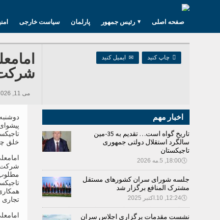
صفحه اصلی
رئیس جمهور
پارلمان
سیاست خارجی
امن
امامعل

چاپ کنید
✉
ایمیل کنید
شرکت‌ 
می 11, 2026 19:33, 1,936 بازدید ها
اخبار مهم
پیشوای
تاریخ گواه است… تقدیم به 35-مین
تاجیکس
سالگرد استقلال دولتی جمهوری
خلق چین
تاجیکستان
امامع
🕔
18:00, 5.مه 2026
شرکت‌
مطلوب،
جلسه شورای سران کشورهای مستقل
تاجیک
مشترک المنافع برگزار شد
همکاری
🕔
12:24, 10.اکتبر 2025
تجاری 
امامعل
نشست مقدمات برگزاری اجلاس سران