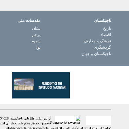
تاجیکستان
مقدسات ملی
تاریخ
نشان
اقتصاد
پرچم
فرهنگ و معارف
سرود
گردشگری
پول
تاجیکستان و جهان
آژانس ملی اطلاعاتی تاجیکستان 734018، شهر دوشنبه، خیابان سعدی شیرازی، 16 تلفن: +992 (37) 2385217، فاکس: +992 (37) 2232383
©جميع الحقوق محفوظة. يحظر أي استنساخ 
"خاور" في حالة استخدام الأخبار. البريد الإلكتروني: info@khovar.tj، niat@khovar.tj