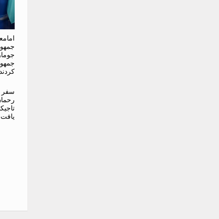
امامع
جمهور
جومار
جمهور
کردند
سفر د
رحمان
تاجیک
یافت