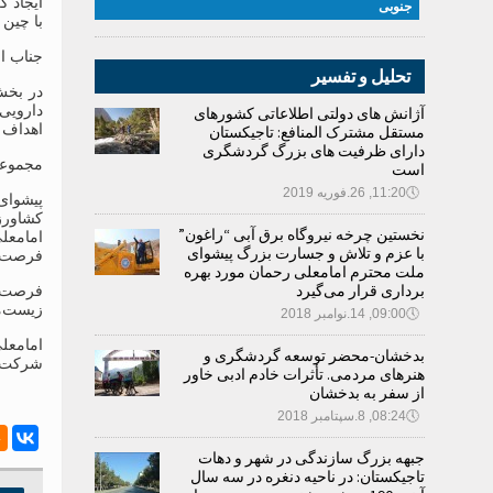
ایجاد ک
جنوبی
با چین 
جناب ام
تحلیل و تفسیر
در بخش
دارویی
آژانش های دولتی اطلاعاتی کشورهای
اهداف 
مستقل مشترک المنافع: تاجیکستان
دارای ظرفیت های بزرگ گردشگری
مجموعه
است
🕔
11:20, 26.فوریه 2019
پیشوای
کشاورز
نخستین چرخه نیروگاه برق آبی “راغون”
امامعل
با عزم و تلاش و جسارت بزرگ پیشوای
فرصت‌ها
ملت محترم امامعلی رحمان مورد بهره
برداری قرار می‌گیرد
فرصت‌ه
زیست‌م
🕔
09:00, 14.نوامبر 2018
امامعل
بدخشان-محضر توسعه گردشگری و
شرکت‌ه
هنرهای مردمی. تأثرات خادم ادبی خاور
از سفر به بدخشان
🕔
08:24, 8.سپتامبر 2018
جبهه بزرگ سازندگی در شهر و دهات
تاجیکستان: در ناحیه دنغره در سه سال