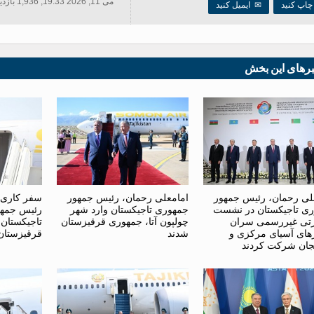
می 11, 2026 19:33, 1,936 بازدید ها
اپ کنید
✉
ایمیل کنید
برهای این بخش
لی رحمان، رئیس جمهور
امامعلی رحمان، رئیس جمهور
سفر کاری 
ی تاجیکستان در نشست
جمهوری تاجیکستان وارد شهر
رئیس جمهو
تی غیررسمی سران
چولپون آتا، جمهوری قرقیزستان
تاجیکستان
ای آسیای مرکزی و
شدند
قرقیزستان
یجان شرکت کردند