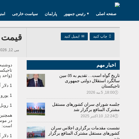
صفحه اصلی
رئیس جمهور
پارلمان
سیاست خارجی
امن
قیمت ت

چاپ کنید
✉
ایمیل کنید
می 12, 2026 08:05, 1,503 بازدید ها
اخبار مهم
تاجیکست
تاریخ گواه است… تقدیم به 35-مین
(واحد پ
سالگرد استقلال دولتی جمهوری
1 دلار آمریکا – 9.3671 سامانی؛
تاجیکستان
🕔
18:00, 5.مه 2026
1 یورو – 11.0223 سامانی؛
جلسه شورای سران کشورهای مستقل
1 روبل روسیه 0.1260 سامانی است.
مشترک المنافع برگزار شد
همچنین
🕔
12:24, 10.اکتبر 2025
در موس
است:
نشست مقدمات برگزاری اجلاس سران
کشورهای مستقل مشترک المنافع برگزار
1 دلار آمریکا از 9.3671 الی 9.3800 سامانی؛
شد