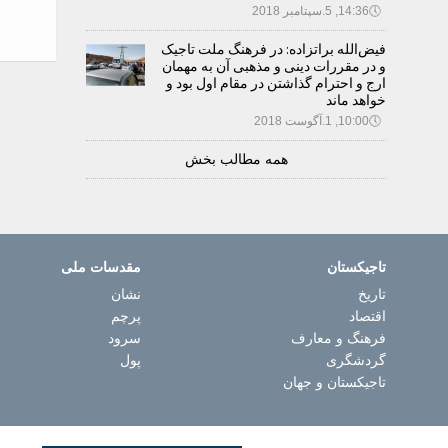
🕔
14:36, 5.سپتامبر 2018
فیض‌الله براتزاده: در فرهنگ ملت تاجیک
و در مقررات دینی و مذهبی آن به مهمان
ارج و احترام گذاشتن در مقام اول بود و
خواهد ماند
🕔
10:00, 1.آگوست 2018
همه مطالب بخش
تاجیکستان
مقدسات ملی
تاریخ
نشان
اقتصاد
پرچم
فرهنگ و معارف
سرود
گردشگری
پول
تاجیکستان و جهان