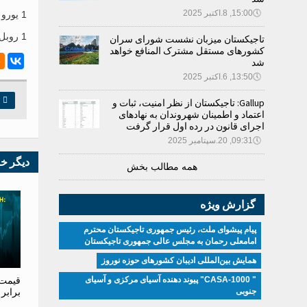
🕔
15:00, 8.اکتبر 2025
1 یورو از 10.9600 الی 11.0223 سامانی؛
1 روبل روسیه از 0.1260 الی 0.1220 سامانی.
تاجیکستان میزبان نشست شورای سران
کشورهای مستقل مشترک المنافع خواهد
شد
🕔
13:50, 6.اکتبر 2025

چ
Gallup: تاجیکستان از نظر امنیت، ثبات و
اعتماد و اطمینان شهروندان به نهادهای
اجرای قانون در رده اول قرار گرفت
🕔
09:31, 20.سپتامبر 2025
دیگر خ
همه مطالب بخش
گزارش ویژه
پیام پیشوای ملت، رئیس جمهوری تاجیکستان محترم
امامعلی رحمان به مجلس عالی جمهوری تاجیکستان
همایش بین‌المللی ادیبان کشور‌های حوزه نوروز
قیمت 
" CASA-1000" پیوند دهنده آسیای مرکزی و آسیای
برابر
جنوبی