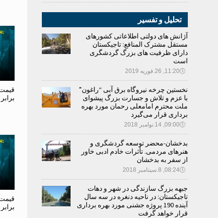
تحلیل و تفسیر
آژانش های دولتی اطلاعاتی کشورهای
مستقل مشترک المنافع: تاجیکستان
دارای ظرفیت های بزرگ گردشگری
است
🕔
11:20, 26.فوریه 2019
نخستین چرخه نیروگاه برق آبی “راغون”
قیمت 
با عزم و تلاش و جسارت بزرگ پیشوای
برابر
ملت محترم امامعلی رحمان مورد بهره
برداری قرار می‌گیرد
🕔
09:00, 14.نوامبر 2018
بدخشان-محضر توسعه گردشگری و
هنرهای مردمی. تأثرات خادم ادبی خاور
از سفر به بدخشان
🕔
08:24, 8.سپتامبر 2018
جبهه بزرگ سازندگی در شهر و دهات
تاجیکستان: در ناحیه دنغره در سه سال
قیمت 
آینده 190 پروژه جشنی مورد بهره برداری
برابر
قرار خواهد گرفت