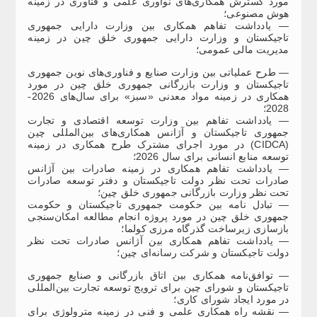
مورد گسترش همکاری‌های نوآوری علمی و فناوری در زمینه
هوش مصنوعی؛
— یادداشت تفاهم همکاری بین وزارت دارایی جمهوری
تاجیکستان و وزارت دارایی جمهوری خلق چین در زمینه
مدیریت مالی عمومی؛
— طرح عملیاتی بین وزارت صنایع و فناوری‌های نوین جمهوری
تاجیکستان و وزارت بازرگانی جمهوری خلق چین در مورد
همکاری در زمینه مواد معدنی «سبز» برای سال‌های 2026-
2028؛
— یادداشت تفاهم بین وزارت توسعه اقتصادی و تجارت
جمهوری تاجیکستان و آژانس همکاری‌های بین‌المللی چین
(CIDCA) در مورد اجرای مشترک طرح همکاری در زمینه
توسعه منابع انسانی برای سال 2026؛
— یادداشت تفاهم همکاری در زمینه صادرات بین آژانس
صادرات تحت نظر دولت تاجیکستان و دفتر توسعه صادرات
تحت نظر وزارت بازرگانی جمهوری خلق چین؛
— تبادل نامه بین حکومت جمهوری تاجیکستان و حکومت
جمهوری خلق چین در مورد پروژه انجام مطالعه امکان‌سنجی
بازسازی زیرساخت گذرگاه مرزی کولما؛
— یادداشت تفاهم همکاری بین آژانس صادرات تحت نظر
دولت تاجیکستان و شرکت رسانه‌ای چین؛
— توافق‌نامه همکاری بین اتاق بازرگانی و صنایع جمهوری
تاجیکستان و شورای چین برای ترویج توسعه تجارت بین‌المللی
در مورد ایجاد شورای کاری؛
— نقشه راه همکاری علمی و فنی در زمینه مترولوژی برای