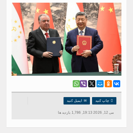

چاپ کنید
✉
ایمیل کنید
می 12, 2026 19:13, 1,786 بازدید ها