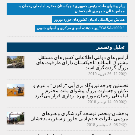
پیام پیشوای ملت، رئیس جمهوری تاجیکستان محترم امامعلی رحمان به
مجلس عالی جمهوری تاجیکستان
همایش بین‌المللی ادیبان کشور‌های حوزه نوروز
" CASA-1000" پیوند دهنده آسیای مرکزی و آسیای جنوبی
تحلیل و تفسیر
آژانش های دولتی اطلاعاتی کشورهای مستقل
مشترک المنافع: تاجیکستان دارای ظرفیت های
بزرگ گردشگری است
🕔
11:20, 26.فوریه 2019
نخستین چرخه نیروگاه برق آبی “راغون” با عزم و
تلاش و جسارت بزرگ پیشوای ملت محترم
امامعلی رحمان مورد بهره برداری قرار می‌گیرد
🕔
09:00, 14.نوامبر 2018
بدخشان-محضر توسعه گردشگری و هنرهای
مردمی. تأثرات خادم ادبی خاور از سفر به بدخشان
🕔
08:24, 8.سپتامبر 2018