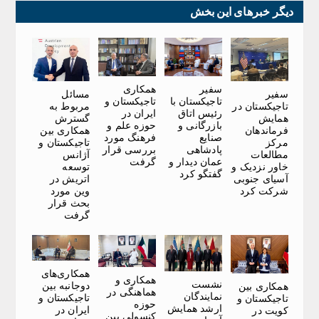
دیگر خبرهای این بخش
سفیر
همکاری
سفیر
مسائل
تاجیکستان با
تاجیکستان و
تاجیکستان در
مربوط به
رئیس اتاق
ایران در
همایش
گسترش
بازرگانی و
حوزه علم و
فرماندهان
همکاری بین
صنایع
فرهنگ مورد
مرکز
تاجیکستان و
پادشاهی
بررسی قرار
مطالعات
آژانس
عمان دیدار و
گرفت
خاور نزدیک و
توسعه
گفتگو کرد
آسیای جنوبی
اتریش در
شرکت کرد
وین مورد
بحث قرار
گرفت
همکاری‌های
همکاری و
نشست
دوجانبه بین
همکاری بین
هماهنگی در
نمایندگان
تاجیکستان و
تاجیکستان و
حوزه
ارشد همایش
ایران در
کویت در
کنسولی بین