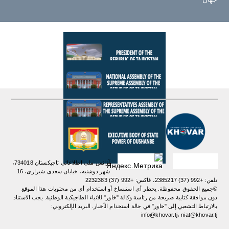
آژانس ملی اطلاعاتی تاجیکستان 734018،
شهر دوشنبه، خیابان سعدی شیرازی، 16
تلفن: +992 (37) 2385217، فاکس: +992 (37) 2232383
©جميع الحقوق محفوظة. يحظر أي استنساخ أو استخدام أي من محتويات هذا الموقع
دون موافقة كتابية صريحة من رئاسة وكالة "خاور" للانباء الطاجيكية الوطنية. یجب الاستناد
بالارتباط التشعبي إلى "خاور" في حالة استخدام الأخبار. البريد الإلكتروني:
info@khovar.tj، niat@khovar.tj