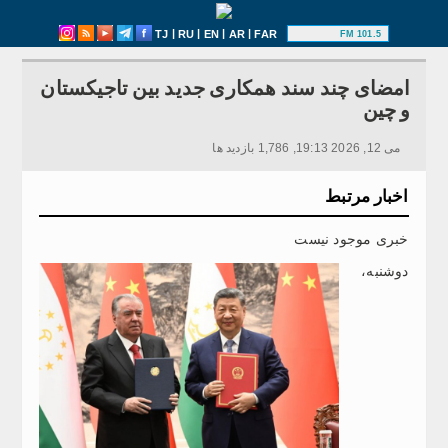
|
|
|
|
TJ
RU
EN
AR
FAR
101.5 FM
امضای چند سند همکاری جدید بین تاجیکستان
و چین
می 12, 2026 19:13, 1,786 بازدید ها
اخبار مرتبط
خبری موجود نیست
دوشنبه،