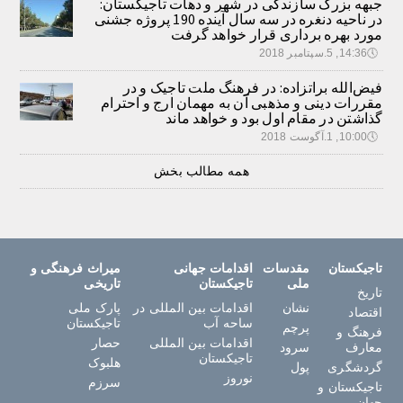
جبهه بزرگ سازندگی در شهر و دهات تاجیکستان:
در ناحیه دنغره در سه سال آینده 190 پروژه جشنی
مورد بهره برداری قرار خواهد گرفت
🕔
14:36, 5.سپتامبر 2018
فیض‌الله براتزاده: در فرهنگ ملت تاجیک و در
مقررات دینی و مذهبی آن به مهمان ارج و احترام
گذاشتن در مقام اول بود و خواهد ماند
🕔
10:00, 1.آگوست 2018
همه مطالب بخش
تاجیکستان
مقدسات
اقدامات جهانی
میراث فرهنگی و
ملی
تاجیکستان
تاریخی
تاریخ
نشان
اقدامات بین المللی در
پارک ملی
اقتصاد
ساحه آب
تاجیکستان
پرچم
فرهنگ و
اقدامات بین المللی
حصار
معارف
سرود
تاجیکستان
هلبوک
گردشگری
پول
نوروز
سرزم
تاجیکستان و
جهان