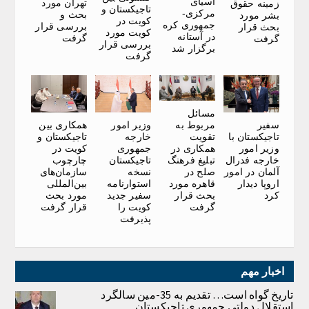
آسیای
تهران مورد
زمینه حقوق
تاجیکستان و
مرکزی-
بحث و
بشر مورد
کویت در
جمهوری کره
بررسی قرار
بحث قرار
کویت مورد
در آستانه
گرفت
گرفت
بررسی قرار
برگزار شد
گرفت
مسائل
سفیر
وزیر امور
همکاری بین
مربوط به
تاجیکستان با
خارجه
تاجیکستان و
تقویت
وزیر امور
جمهوری
کویت در
همکاری در
خارجه فدرال
تاجیکستان
چارچوب
تبلیغ فرهنگ
آلمان در امور
نسخه
سازمان‌های
صلح در
اروپا دیدار
استوارنامه
بین‌المللی
قاهره مورد
کرد
سفیر جدید
مورد بحث
بحث قرار
کویت را
قرار گرفت
گرفت
پذیرفت
اخبار مهم
تاریخ گواه است… تقدیم به 35-مین سالگرد
استقلال دولتی جمهوری تاجیکستان