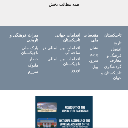
همه مطالب بخش
تاجیکستان
مقدسات
اقدامات جهانی
میراث فرهنگی و
ملی
تاجیکستان
تاریخی
تاریخ
نشان
اقدامات بین المللی در
پارک ملی
اقتصاد
ساحه آب
تاجیکستان
پرچم
فرهنگ و
اقدامات بین المللی
حصار
معارف
سرود
تاجیکستان
هلبوک
گردشگری
پول
نوروز
سرزم
تاجیکستان و
جهان