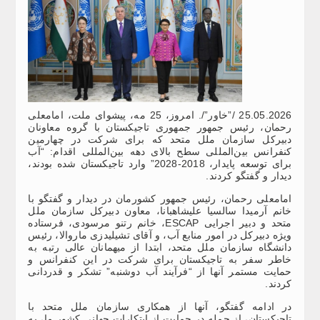
25.05.2026 /”خاور”/. امروز، 25 مه، پیشوای ملت، امامعلی
رحمان، رئیس جمهور جمهوری تاجیکستان با گروه معاونان
دبیرکل سازمان ملل متحد که برای شرکت در چهارمین
کنفرانس بین‌المللی سطح بالای دهه بین‌المللی اقدام: “آب
برای توسعه پایدار، 2018-2028” وارد تاجیکستان شده بودند،
دیدار و گفتگو کردند.
امامعلی رحمان، رئیس جمهور کشورمان در دیدار و گفتگو با
خانم آرمیدا سالسیا علیشاهبانا، معاون دبیرکل سازمان ملل
متحد و دبیر اجرایی ESCAP، خانم رتنو مرسودی، فرستاده
ویژه دبیرکل در امور منابع آب، و آقای تشیلیدزی ماروالا، رئیس
دانشگاه سازمان ملل متحد، ابتدا از میهمانان عالی رتبه به
خاطر سفر به تاجیکستان برای شرکت در این کنفرانس و
حمایت مستمر آنها از “فرآیند آب دوشنبه” تشکر و قدردانی
کردند.
در ادامه گفتگو، آنها از همکاری سازمان ملل متحد با
تاجیکستان، از جمله در حمایت از ابتکارات جهانی کشور ما، به