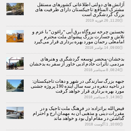
آژانش های دولتی اطلاعاتی کشورهای مستقل
مشترک المنافع: تاجیکستان دارای ظرفیت های
بزرگ گردشگری است
🕔
11:20, 26.فوریه 2019
نخستین چرخه نیروگاه برق آبی “راغون” با عزم و
تلاش و جسارت بزرگ پیشوای ملت محترم
امامعلی رحمان مورد بهره برداری قرار می‌گیرد
🕔
09:00, 14.نوامبر 2018
بدخشان-محضر توسعه گردشگری و هنرهای
مردمی. تأثرات خادم ادبی خاور از سفر به بدخشان
🕔
08:24, 8.سپتامبر 2018
جبهه بزرگ سازندگی در شهر و دهات تاجیکستان:
در ناحیه دنغره در سه سال آینده 190 پروژه جشنی
مورد بهره برداری قرار خواهد گرفت
🕔
14:36, 5.سپتامبر 2018
فیض‌الله براتزاده: در فرهنگ ملت تاجیک و در
مقررات دینی و مذهبی آن به مهمان ارج و احترام
گذاشتن در مقام اول بود و خواهد ماند
🕔
10:00, 1.آگوست 2018