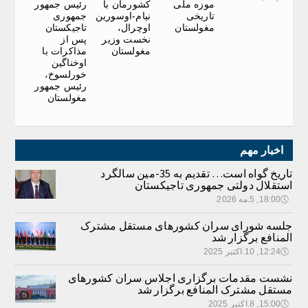
موزه ملی
کشورمان با
رئیس جمهور
تاریخی
نیام-اوسورین
جمهوری
مغولستان
اوچرال،
تاجیکستان
نخست وزیر
پس از
مغولستان
مذاکرات با
اوخناگین
خورلسوخ،
رئیس جمهور
مغولستان
اخبار مهم
تاریخ گواه است… تقدیم به 35-مین سالگرد
استقلال دولتی جمهوری تاجیکستان
🕔
18:00, 5.مه 2026
جلسه شورای سران کشورهای مستقل مشترک
المنافع برگزار شد
🕔
12:24, 10.اکتبر 2025
نشست مقدمات برگزاری اجلاس سران کشورهای
مستقل مشترک المنافع برگزار شد
🕔
15:00, 8.اکتبر 2025