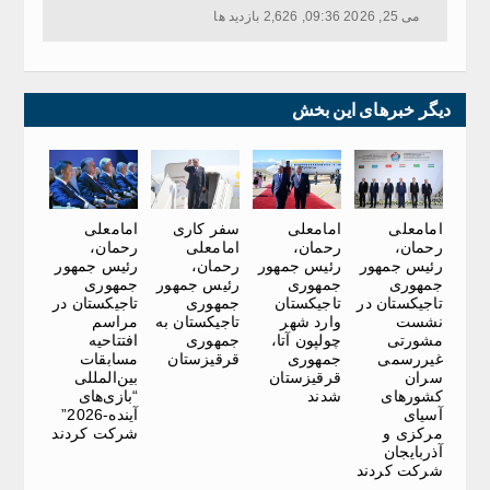
می 25, 2026 09:36, 2,626 بازدید ها
دیگر خبرهای این بخش
امامعلی
امامعلی
سفر کاری
امامعلی
رحمان،
رحمان،
امامعلی
رحمان،
رئیس جمهور
رئیس جمهور
رحمان،
رئیس جمهور
جمهوری
جمهوری
رئیس جمهور
جمهوری
تاجیکستان در
تاجیکستان
جمهوری
تاجیکستان در
نشست
وارد شهر
تاجیکستان به
مراسم
مشورتی
چولپون آتا،
جمهوری
افتتاحیه
غیررسمی
جمهوری
قرقیزستان
مسابقات
سران
قرقیزستان
بین‌المللی
کشورهای
شدند
“بازی‌های
آسیای
آینده-2026”
مرکزی و
شرکت کردند
آذربایجان
شرکت کردند