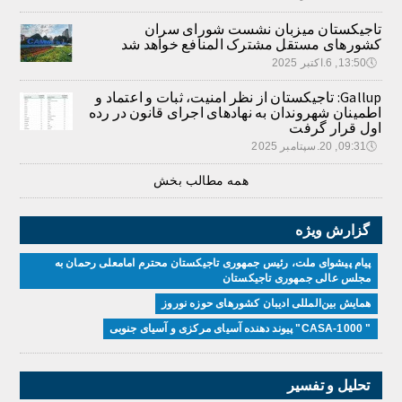
تاجیکستان میزبان نشست شورای سران
کشورهای مستقل مشترک المنافع خواهد شد
🕔
13:50, 6.اکتبر 2025
Gallup: تاجیکستان از نظر امنیت، ثبات و اعتماد و
اطمینان شهروندان به نهادهای اجرای قانون در رده
اول قرار گرفت
🕔
09:31, 20.سپتامبر 2025
همه مطالب بخش
گزارش ویژه
پیام پیشوای ملت، رئیس جمهوری تاجیکستان محترم امامعلی رحمان به
مجلس عالی جمهوری تاجیکستان
همایش بین‌المللی ادیبان کشور‌های حوزه نوروز
" CASA-1000" پیوند دهنده آسیای مرکزی و آسیای جنوبی
تحلیل و تفسیر