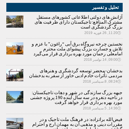
تحلیل و تفسیر
آژانش های دولتی اطلاعاتی کشورهای مستقل
مشترک المنافع: تاجیکستان دارای ظرفیت های
بزرگ گردشگری است
🕔
11:20, 26.فوریه 2019
نخستین چرخه نیروگاه برق آبی “راغون” با عزم و
تلاش و جسارت بزرگ پیشوای ملت محترم
امامعلی رحمان مورد بهره برداری قرار می‌گیرد
🕔
09:00, 14.نوامبر 2018
بدخشان-محضر توسعه گردشگری و هنرهای
مردمی. تأثرات خادم ادبی خاور از سفر به بدخشان
🕔
08:24, 8.سپتامبر 2018
جبهه بزرگ سازندگی در شهر و دهات تاجیکستان:
در ناحیه دنغره در سه سال آینده 190 پروژه جشنی
مورد بهره برداری قرار خواهد گرفت
🕔
14:36, 5.سپتامبر 2018
فیض‌الله براتزاده: در فرهنگ ملت تاجیک و در
مقررات دینی و مذهبی آن به مهمان ارج و احترام