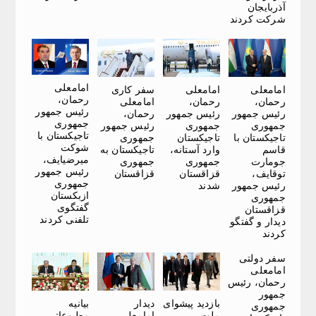
آذربایجان
شرکت کردند
امامعلی
امامعلی
امامعلی
سفر کاری
رحمان،
رحمان،
رحمان،
امامعلی
رئیس جمهور
رئیس جمهور
رئیس جمهور
رحمان،
جمهوری
جمهوری
جمهوری
رئیس جمهور
تاجیکستان با
تاجیکستان با
تاجیکستان
جمهوری
شوکت
قاسم
وارد آستانه،
تاجیکستان به
میرضیایف،
جومارت
جمهوری
جمهوری
رئیس جمهور
توقایف،
قزاقستان
قزاقستان
جمهوری
رئیس جمهور
شدند
ازبکستان
جمهوری
گفتگوی
قزاقستان
تلفنی کردند
دیدار و گفتگو
کردند
سفر دولتی
امامعلی
رحمان، رئیس
جمهور
بازدید پیشوای
دیدار
بیانیه
جمهوری
ملت،
امامعلی
مطبوعاتی