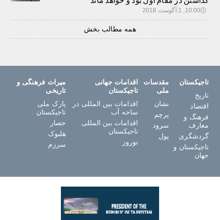
گذاشتن در مقام اول بود و خواهد ماند
🕔
10:00, 1.آگوست 2018
همه مطالب بخش
تاجیکستان
مقدسات
اقدامات جهانی
میراث فرهنگی و
ملی
تاجیکستان
تاریخی
تاریخ
نشان
اقدامات بین المللی در
پارک ملی
اقتصاد
ساحه آب
تاجیکستان
پرچم
فرهنگ و
اقدامات بین المللی
حصار
معارف
سرود
تاجیکستان
هلبوک
گردشگری
پول
نوروز
سرزم
تاجیکستان و
جهان