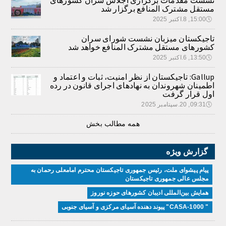
نشست مقدمات برگزاری اجلاس سران کشورهای
مستقل مشترک المنافع برگزار شد
🕔
15:00, 8.اکتبر 2025
تاجیکستان میزبان نشست شورای سران
کشورهای مستقل مشترک المنافع خواهد شد
🕔
13:50, 6.اکتبر 2025
Gallup: تاجیکستان از نظر امنیت، ثبات و اعتماد و
اطمینان شهروندان به نهادهای اجرای قانون در رده
اول قرار گرفت
🕔
09:31, 20.سپتامبر 2025
همه مطالب بخش
گزارش ویژه
پیام پیشوای ملت، رئیس جمهوری تاجیکستان محترم امامعلی رحمان به
مجلس عالی جمهوری تاجیکستان
همایش بین‌المللی ادیبان کشور‌های حوزه نوروز
" CASA-1000" پیوند دهنده آسیای مرکزی و آسیای جنوبی