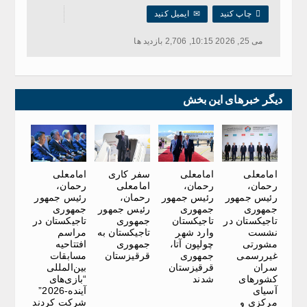

چاپ کنید
✉
ایمیل کنید
می 25, 2026 10:15, 2,706 بازدید ها
دیگر خبرهای این بخش
امامعلی
امامعلی
سفر کاری
امامعلی
رحمان،
رحمان،
امامعلی
رحمان،
رئیس جمهور
رئیس جمهور
رحمان،
رئیس جمهور
جمهوری
جمهوری
رئیس جمهور
جمهوری
تاجیکستان در
تاجیکستان
جمهوری
تاجیکستان در
نشست
وارد شهر
تاجیکستان به
مراسم
مشورتی
چولپون آتا،
جمهوری
افتتاحیه
غیررسمی
جمهوری
قرقیزستان
مسابقات
سران
قرقیزستان
بین‌المللی
کشورهای
شدند
“بازی‌های
آسیای
آینده-2026”
مرکزی و
شرکت کردند