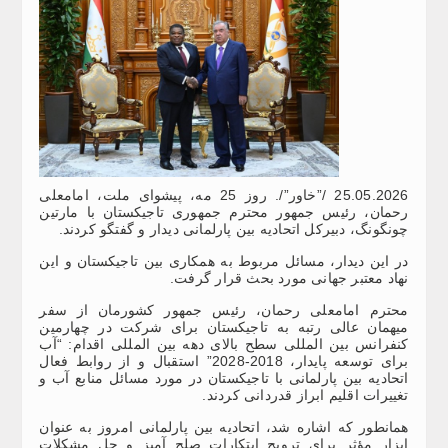
25.05.2026 /”خاور”/. روز 25 مه، پیشوای ملت، امامعلی
رحمان، رئیس جمهور محترم جمهوری تاجیکستان با مارتین
چونگونگ، دبیرکل اتحادیه بین پارلمانی دیدار و گفتگو کردند.
در این دیدار، مسائل مربوط به همکاری بین تاجیکستان و این
نهاد معتبر جهانی مورد بحث قرار گرفت.
محترم امامعلی رحمان، رئیس جمهور کشورمان از سفر
میهمان عالی رتبه به تاجیکستان برای شرکت در چهارمین
کنفرانس بین المللی سطح بالای دهه بین المللی اقدام: “آب
برای توسعه پایدار، 2018-2028” استقبال و از روابط فعال
اتحادیه بین پارلمانی با تاجیکستان در مورد مسائل منابع آب و
تغییرات اقلیم ابراز قدردانی کردند.
همانطور که اشاره شد، اتحادیه بین پارلمانی امروز به عنوان
ابزار مؤثر برای ترویج ابتکارات صلح آمیز و حل مشکلات