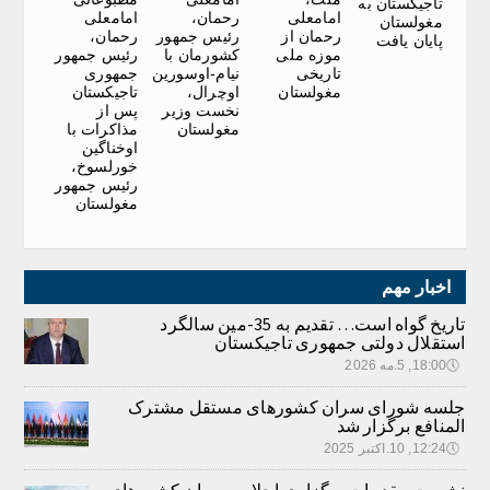
تاجیکستان به
امامعلی
رحمان،
امامعلی
مغولستان
رحمان از
رئیس جمهور
رحمان،
پایان یافت
موزه ملی
کشورمان با
رئیس جمهور
تاریخی
نیام-اوسورین
جمهوری
مغولستان
اوچرال،
تاجیکستان
نخست وزیر
پس از
مغولستان
مذاکرات با
اوخناگین
خورلسوخ،
رئیس جمهور
مغولستان
اخبار مهم
تاریخ گواه است… تقدیم به 35-مین سالگرد
استقلال دولتی جمهوری تاجیکستان
🕔
18:00, 5.مه 2026
جلسه شورای سران کشورهای مستقل مشترک
المنافع برگزار شد
🕔
12:24, 10.اکتبر 2025