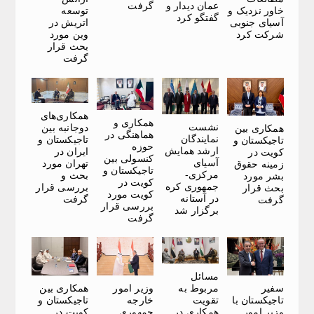
عمان دیدار و
گرفت
خاور نزدیک و
توسعه
گفتگو کرد
آسیای جنوبی
اتریش در
شرکت کرد
وین مورد
بحث قرار
گرفت
همکاری‌های
همکاری و
نشست
دوجانبه بین
همکاری بین
هماهنگی در
نمایندگان
تاجیکستان و
تاجیکستان و
حوزه
ارشد همایش
ایران در
کویت در
کنسولی بین
آسیای
تهران مورد
زمینه حقوق
تاجیکستان و
مرکزی-
بحث و
بشر مورد
کویت در
جمهوری کره
بررسی قرار
بحث قرار
کویت مورد
در آستانه
گرفت
گرفت
بررسی قرار
برگزار شد
گرفت
مسائل
سفیر
وزیر امور
همکاری بین
مربوط به
تاجیکستان با
خارجه
تاجیکستان و
تقویت
وزیر امور
جمهوری
کویت در
همکاری در