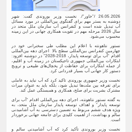
26.05.2026 /”خاور”/. نخست وزیر بوروندی گفت: شهر
دوشنبه به بستر مهم برای گفتگوی بین‌المللی در مورد مسائل
آب تبدیل شده است و کنفرانس آب سازمان ملل متحد در
سال 2026 مرحله‌ مهم در تقویت همکاری جهانی در این زمینه
محسوب می‌شود.
نستور نتاهونته با اعلام این مطلب طی سخنرانی خود در
چهارمین کنفرانس بین‌المللی سطح بالا اجرای دهه بین‌المللی
اقدام “آب برای توسعه پایدار، 2018-2028” در دوشنبه افزود:
ابتکارات بین‌المللی جمهوری تاجیکستان در زمینه آب و اقلیم،
از جمله ابتکارات برای حفاظت از یخچال‌های طبیعی و ترویج
دستور کار جهانی آب بسیار قدردانی کرد.
نخست وزیر جمهوری بوروندی تاکید کرد که آب نباید به عاملی
برای تفرقه بین ملت‌ها تبدیل شود، بلکه باید به عنوان میراث
مشترک بشریت برای صلح، همکاری و همبستگی عمل کند.
به گفته نستور نتاهونته، اجرای دهه بین‌المللی اقدام “آب برای
توسعه پایدار” و اهداف توسعه پایدار سازمان ملل متحد، به
ویژه هدف ششم مربوط به تضمین دسترسی به آب آشامیدنی
سالم و بهداشت، از اهمیت کلیدی برای جامعه جهانی برخوردار
است.
نخست وزیر بوروندی تأکید کرد که آب آشامیدنی سالم و