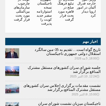
خارجه فدرال
تاجیکستان
چارچوب
تبلیغ فرهنگ
آلمان در امور
نسخه
سازمان‌های
صلح در
اروپا دیدار
استوارنامه
بین‌المللی
قاهره مورد
کرد
سفیر جدید
مورد بحث
بحث قرار
کویت را
قرار گرفت
گرفت
پذیرفت
اخبار مهم
تاریخ گواه است… تقدیم به 35-مین سالگرد
استقلال دولتی جمهوری تاجیکستان
🕔
18:00, 5.مه 2026
جلسه شورای سران کشورهای مستقل مشترک
المنافع برگزار شد
🕔
12:24, 10.اکتبر 2025
نشست مقدمات برگزاری اجلاس سران کشورهای
مستقل مشترک المنافع برگزار شد
🕔
15:00, 8.اکتبر 2025
تاجیکستان میزبان نشست شورای سران