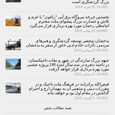
بزرگ گردشگری است
🕔
11:20, 26.فوریه 2019
نخستین چرخه نیروگاه برق آبی “راغون” با عزم و
تلاش و جسارت بزرگ پیشوای ملت محترم
امامعلی رحمان مورد بهره برداری قرار می‌گیرد
🕔
09:00, 14.نوامبر 2018
بدخشان-محضر توسعه گردشگری و هنرهای
مردمی. تأثرات خادم ادبی خاور از سفر به بدخشان
🕔
08:24, 8.سپتامبر 2018
جبهه بزرگ سازندگی در شهر و دهات تاجیکستان:
در ناحیه دنغره در سه سال آینده 190 پروژه جشنی
مورد بهره برداری قرار خواهد گرفت
🕔
14:36, 5.سپتامبر 2018
فیض‌الله براتزاده: در فرهنگ ملت تاجیک و در
مقررات دینی و مذهبی آن به مهمان ارج و احترام
گذاشتن در مقام اول بود و خواهد ماند
🕔
10:00, 1.آگوست 2018
همه مطالب بخش