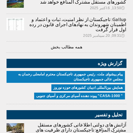
کشورهای مستقل مشترک المنافع خواهد شد
🕔
13:50, 6.اکتبر 2025
Gallup: تاجیکستان از نظر امنیت، ثبات و اعتماد و
اطمینان شهروندان به نهادهای اجرای قانون در رده
اول قرار گرفت
🕔
09:31, 20.سپتامبر 2025
همه مطالب بخش
گزارش ویژه
پیام پیشوای ملت، رئیس جمهوری تاجیکستان محترم امامعلی رحمان به
مجلس عالی جمهوری تاجیکستان
همایش بین‌المللی ادیبان کشور‌های حوزه نوروز
" CASA-1000" پیوند دهنده آسیای مرکزی و آسیای جنوبی
تحلیل و تفسیر
آژانش های دولتی اطلاعاتی کشورهای مستقل
مشترک المنافع: تاجیکستان دارای ظرفیت های