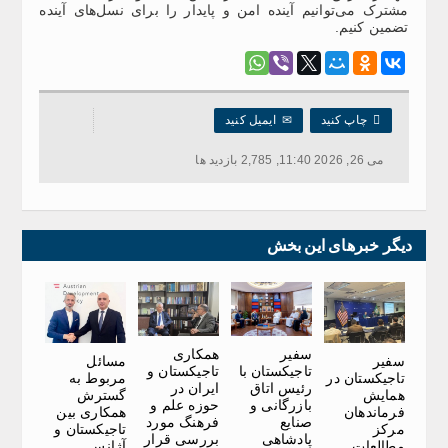
مشترک می‌توانیم آینده‌ امن و پایدار را برای نسل‌های آینده
تضمین کنیم.

چاپ کنید
✉
ایمیل کنید
می 26, 2026 11:40, 2,785 بازدید ها
دیگر خبرهای این بخش
سفیر
همکاری
سفیر
مسائل
تاجیکستان با
تاجیکستان و
تاجیکستان در
مربوط به
رئیس اتاق
ایران در
همایش
گسترش
بازرگانی و
حوزه علم و
فرماندهان
همکاری بین
صنایع
فرهنگ مورد
مرکز
تاجیکستان و
پادشاهی
بررسی قرار
مطالعات
آژانس