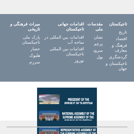
تاجیکستان
مقدسات
اقدامات جهانی
میراث فرهنگی و
ملی
تاجیکستان
تاریخی
تاریخ
نشان
اقدامات بین المللی در
پارک ملی
اقتصاد
ساحه آب
تاجیکستان
پرچم
فرهنگ و
اقدامات بین المللی
حصار
معارف
سرود
تاجیکستان
هلبوک
گردشگری
پول
نوروز
سرزم
تاجیکستان و
جهان