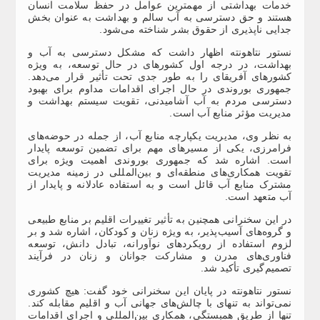
خدمات بهداشتی از مهمترین عوامل در حفظ سلامت انسان
هستند و حق دسترسی به آب سالم و بهداشت به عنوان بخش
جدایی ناپذیری از حقوق بشر شناخته می‌شود.
نستور نتاهونته اظهار داشت که مشکل دسترسی به آب و
بهداشت، در درجه اول کشورهای در حال توسعه، به ویژه
کشورهای آفریقای را به طور جدی تحت تأثیر قرار می‌دهد.
جمهوری بوروندی در حال اجرای اقدامات مداوم برای بهبود
دسترسی مردم به آب آشامیدنی، تقویت سیستم بهداشت و
مدیریت مؤثر منابع آب است.
به نظر وی، مدیریت یکپارچه منابع آب، از جمله در حوضه‌های
فرامرزی، یکی از مسیرهای مهم برای تضمین توسعه پایدار
است. اشاره شد که جمهوری بوروندی اهمیت ویژه‌ برای
تقویت همکاری‌های منطقه‌ای و بین‌المللی در زمینه مدیریت
مشترک منابع آب قائل است و به استفاده عادلانه و پایدار از
آب متعهد است.
در این سخنرانی همچنین به تأثیر تغییرات اقلیم بر منابع طبیعی
و گروه‌های آسیب‌پذیر، به ویژه زنان و کودکان، اشاره شد و بر
لزوم استفاده از رویکردهای نوآورانه، تبادل دانش، توسعه
فناوری‌های مدرن و مشارکت جوانان و زنان در فرآیند
تصمیم‌گیری تأکید شد.
نستور نتاهونته در پایان این سخنرانی خود گفت: هیچ کشوری
نمی‌تواند به تنهای با چالش‌های جهانی آب و اقلیم مقابله کند.
تنها از طریق همبستگی، همکاری بین‌المللی و اجرای اقدامات