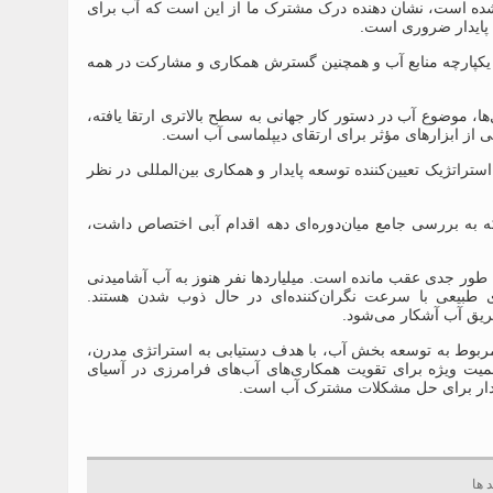
 شده است، نشان دهنده درک مشترک ما از این است که آب برای
 پایدار ضروری است.
 و یکپارچه منابع آب و همچنین گسترش همکاری و مشارکت در همه
ها، موضوع آب در دستور کار جهانی به سطح بالاتری ارتقا یافته،
 از ابزارهای مؤثر برای ارتقای دیپلماسی آب است.
تراتژیک تعیین‌کننده توسعه پایدار و همکاری بین‌المللی در نظر
‌الدین مهرالدین تاکید کرد که کنفرانس آب سازمان ملل متحد در سال 2023 که به بررسی جامع میان‌دوره‌ای دهه اقدام آبی اختصاص داشت،
ه طور جدی عقب مانده است. میلیاردها نفر هنوز به آب آشامیدنی
 طبیعی با سرعت نگران‌کننده‌ای در حال ذوب شدن هستند.
طریق آب آشکار می‌شود.
ژی ملی آب ما تا سال 2040 و برنامه‌های دولتی مربوط به توسعه بخش آب، با هدف دستیابی به استراتژی مدرن،
میت ویژه‌ برای تقویت همکاری‌های آب‌های فرامرزی در آسیای
 پایدار برای حل مشکلات مشترک آب است.