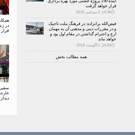
آینده 190 پروژه جشنی مورد بهره برداری
قرار خواهد گرفت
🕔
14:36, 5.سپتامبر 2018
همکار
فیض‌الله براتزاده: در فرهنگ ملت تاجیک
در زم
و در مقررات دینی و مذهبی آن به مهمان
قرار 
ارج و احترام گذاشتن در مقام اول بود و
خواهد ماند
🕔
10:00, 1.آگوست 2018
همه مطالب بخش
سفیر 
خارجه 
دیدار 