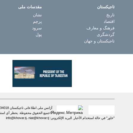
تاجیکستان
مقدسات ملی
تاریخ
نشان
اقتصاد
پرچم
فرهنگ و معارف
سرود
گردشگری
پول
تاجیکستان و جهان
آژانس ملی اطلاعاتی تاجیکستان 734018، شهر دوشنبه، خیابان سعدی شیرازی، 16 تلفن: +992 (37) 2385217، فاکس: +992 (37) 2232383
©جميع الحقوق محفوظة. يحظر أي استنساخ 
"خاور" في حالة استخدام الأخبار. البريد الإلكتروني: info@khovar.tj، niat@khovar.tj