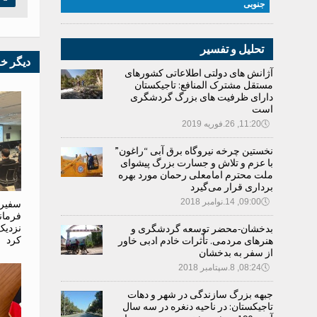
جنوبی
تحلیل و تفسیر
دیگر خ
آژانش های دولتی اطلاعاتی کشورهای
مستقل مشترک المنافع: تاجیکستان
دارای ظرفیت های بزرگ گردشگری
است
🕔
11:20, 26.فوریه 2019
نخستین چرخه نیروگاه برق آبی “راغون”
با عزم و تلاش و جسارت بزرگ پیشوای
ملت محترم امامعلی رحمان مورد بهره
برداری قرار می‌گیرد
🕔
09:00, 14.نوامبر 2018
سفیر 
فرمان
نزدیک
بدخشان-محضر توسعه گردشگری و
کرد
هنرهای مردمی. تأثرات خادم ادبی خاور
از سفر به بدخشان
🕔
08:24, 8.سپتامبر 2018
جبهه بزرگ سازندگی در شهر و دهات
تاجیکستان: در ناحیه دنغره در سه سال