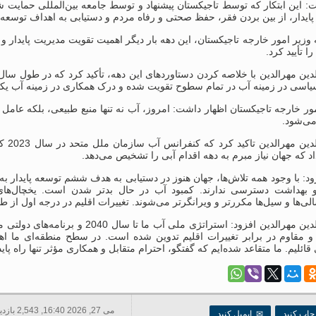
: این ابتکار که توسط تاجیکستان پیشنهاد و توسط جامعه بین‌المللی حمایت
ایدار، از بین بردن فقر، حفظ صحتی و رفاه مردم و دستیابی به اهداف توسعه
 وزیر امور خارجه تاجیکستان، این دهه بار دیگر اهمیت تقویت مدیریت پایدار
 تأیید کرد.
دین مهرالدین با خلاصه کردن دستاوردهای این دهه، تأکید کرد که در طول سال‌
سیاسی در زمینه آب در تمام سطوح تقویت شده و درک همکاری در زمینه آب یکی
ور خارجه تاجیکستان اظهار داشت: امروز، آب نه تنها منبع طبیعی، بلکه عامل اس
می‌شود.
سراج
د که جهان نیاز مبرم به دهه اقدام آبی را تشخیص می‌دهد.
د: با وجود همه تلاش‌ها، جهان هنوز در دستیابی به هدف ششم توسعه پایدار ب
 بهداشت دسترسی ندارند. کمبود آب در حال بدتر شدن است. یخچال‌های
‌ها و سیل‌ها مکررتر و ویرانگرتر می‌شوند. تغییرات اقلیم در درجه اول از 
سراج‌الدین مهرالدین افزود: استرات
 و مقاوم در برابر تغییرات اقلیم تدوین شده است. در سطح منطقه‌ای ما اه
ائلیم. ما متقاعد شده‌ایم که گفتگو، احترام متقابل و همکاری مؤثر تنها راه
می 27, 2026 16:40, 2,543 بازدید ها
اپ کنید
✉
ایمیل کنید