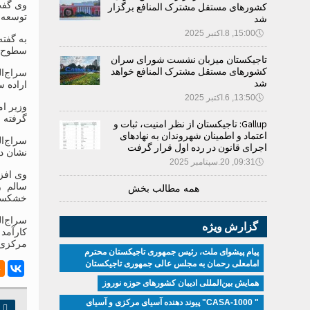
وی گفت
کشورهای مستقل مشترک المنافع برگزار
توسعه پ
شد
🕔
15:00, 8.اکتبر 2025
به گفته
سطوح را
تاجیکستان میزبان نشست شورای سران
کشورهای مستقل مشترک المنافع خواهد
سراج‌ال
شد
اراده 
🕔
13:50, 6.اکتبر 2025
وزیر ام
گرفته 
Gallup: تاجیکستان از نظر امنیت، ثبات و
اعتماد و اطمینان شهروندان به نهادهای
اجرای قانون در رده اول قرار گرفت
نشان دا
🕔
09:31, 20.سپتامبر 2025
وی افزو
سالم و
همه مطالب بخش
خشکسالی
گزارش ویژه
کارآمد
مرکزی ق
پیام پیشوای ملت، رئیس جمهوری تاجیکستان محترم
امامعلی رحمان به مجلس عالی جمهوری تاجیکستان
همایش بین‌المللی ادیبان کشور‌های حوزه نوروز
" CASA-1000" پیوند دهنده آسیای مرکزی و آسیای

چ