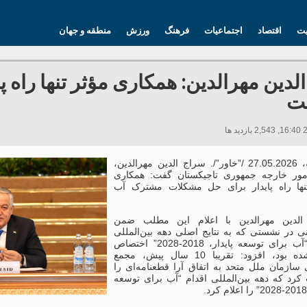
یت
اقتصاد
اجتماعیات
فرهنگ
ورزش
منطقه و جهان
لدین مهرالدین: همکاری مؤثر تنها راه
ت
دوشنبه، 27.05.2026 /”خاور”/. سراج الدین مهرالدین،
مور خارجه جمهوری تاجیکستان گفت: همکاری
نها راه پایدار برای حل مشکلات مشترک آب
الدین مهرالدین با اعلام این مطلب ضمن
ی در نشستی که به نتایج اصلی دهه بین‌المللی
اقدام “آب برای توسعه پایدار، 2018-2028” اختصاص
داده شده بود، افزود: تقریبا 10 سال پیش، مجمع
سازمان ملل متحد به اتفاق آرا قطعنامه‌ای را
کرد که دهه بین‌المللی اقدام “آب برای توسعه