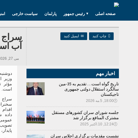
صفحه اصلی
رئیس جمهور
پارلمان
سیاست خارجی
امن
سراج ا

چاپ کنید
✉
ایمیل کنید
آب اس
می 27, 2026 16:40, 2,543 بازدید ها
اخبار مهم
وزیر ا
تاریخ گواه است… تقدیم به 35-مین
مؤثر ت
سالگرد استقلال دولتی جمهوری
است.
تاجیکستان
سراج 
🕔
18:00, 5.مه 2026
سخنران
جلسه شورای سران کشورهای مستقل
مشترک المنافع برگزار شد
عمومی 
🕔
12:24, 10.اکتبر 2025
تصویب 
پایدار، 2018-2028” را اعلام کرد.
نشست مقدمات برگزاری اجلاس سران