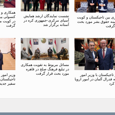
همکاری و 
نشست نمایندگان ارشد همایش
کنسولی بی
ی بین تاجیکستان و کویت
آسیای مرکزی-جمهوری کره در
در کویت م
ینه حقوق بشر مورد بحث
آستانه برگزار شد
گرفت
گرفت
مسائل مربوط به تقویت همکاری
در تبلیغ فرهنگ صلح در قاهره
مورد بحث قرار گرفت
تاجیکستان با وزیر امور
وزیر امور
فدرال آلمان در امور اروپا
تاجیکستان 
کرد
سفیر جدید