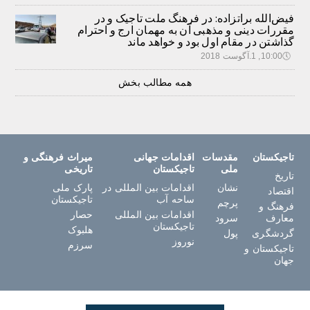
فیض‌الله براتزاده: در فرهنگ ملت تاجیک و در
مقررات دینی و مذهبی آن به مهمان ارج و احترام
گذاشتن در مقام اول بود و خواهد ماند
🕔
10:00, 1.آگوست 2018
همه مطالب بخش
تاجیکستان
مقدسات
اقدامات جهانی
میراث فرهنگی و
ملی
تاجیکستان
تاریخی
تاریخ
نشان
اقدامات بین المللی در
پارک ملی
اقتصاد
ساحه آب
تاجیکستان
پرچم
فرهنگ و
اقدامات بین المللی
حصار
معارف
سرود
تاجیکستان
هلبوک
گردشگری
پول
نوروز
سرزم
تاجیکستان و
جهان