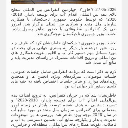
27.05.2026 /”خاور”/. چهارمین کنفرانس بین المللی سطح
بالای دهه بین المللی اقدام “آب برای توسعه پایدار، 2018-
2028” که توسط حکومت جمهوری تاجیکستان با همکاری
سازمان ملل متحد و شرکای بین المللی برگزار شد، امروز
طی یک کنفرانس مطبوعاتی با حضور صاهر رسول زاده،
نخست وزیر جمهوری تاجیکستان نتیجه‌گیری‌ شد.
نخست وزیر جمهوری تاجیکستان خاطرنشان کرد که ظرف چند
روز، شهر دوشنبه بار دیگر به بستری جهانی برای بحث در
مورد مسائل مهم دستور کار آب و اقلیم، تقویت همکاری های
بین المللی و ترویج اقدامات مشترک در راستای مدیریت پایدار
منابع آب تبدیل شد.
لازم به ذکر است که برنامه کنفرانس شامل جلسات عمومی،
جلسات موضوعی، میزگردهای ویژه، انجمن ها و همچنین
رویدادهای موازی و سایر جلسات اختصاص یافته به جنبه های
کلیدی دستور کار جهانی آب بود.
خاطرنشان شد که در جریان کنفرانس، به ترویج اهداف دهه
بین‌المللی اقدام “آب برای توسعه پایدار، 2018-2028” و
تسریع دستیابی به هدف ششم توسعه پایدار در زمینه امور
مقدماتی برای کنفرانس سازمان ملل متحد در مورد منابع آب
در سال 2026 توجه ویژه‌ ظاهر شد. بررسی ها بر موضوعات
مدیریت پایدار و یکپارچه منابع آب، تضمین دسترسی به آب و
فاضلاب، تقویت همکاری‌های بین‌المللی، منطقه‌ای و فرامرزی