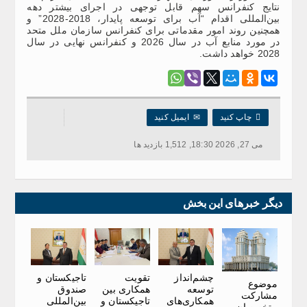
نتایج کنفرانس سهم قابل توجهی در اجرای بیشتر دهه
بین‌المللی اقدام “آب برای توسعه پایدار، 2018-2028” و
همچنین روند امور مقدماتی برای کنفرانس سازمان ملل متحد
در مورد منابع آب در سال 2026 و کنفرانس نهایی در سال
2028 خواهد داشت.

چاپ کنید
✉
ایمیل کنید
می 27, 2026 18:30, 1,512 بازدید ها
دیگر خبرهای این بخش
چشم‌انداز
تقویت
تاجیکستان و
موضوع
توسعه
همکاری بین
صندوق
مشارکت
همکاری‌های
تاجیکستان و
بین‌المللی