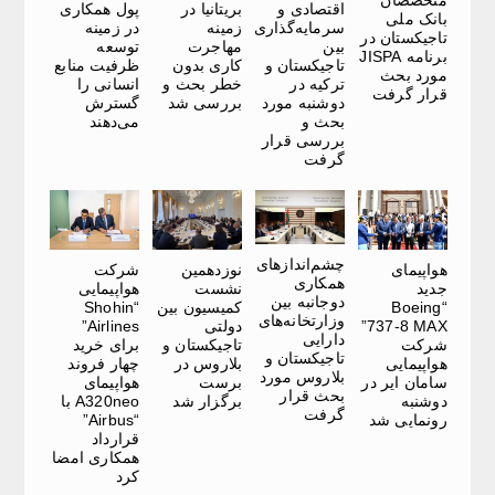
متخصصان
اقتصادی و
بریتانیا در
پول همکاری
بانک ملی
سرمایه‌گذاری
زمینه
در زمینه
تاجیکستان در
بین
مهاجرت
توسعه
برنامه JISPA
تاجیکستان و
کاری بدون
ظرفیت منابع
مورد بحث
ترکیه در
خطر بحث و
انسانی را
قرار گرفت
دوشنبه مورد
بررسی شد
گسترش
بحث و
می‌دهند
بررسی قرار
گرفت
چشم‌اندازهای
هواپیمای
نوزدهمین
شرکت
همکاری
جدید
نشست
هواپیمایی
دوجانبه بین
“Boeing
کمیسیون بین
“Shohin
وزارتخانه‌های
737-8 MAX”
دولتی
Airlines”
دارایی
شرکت
تاجیکستان و
برای خرید
تاجیکستان و
هواپیمایی
بلاروس در
چهار فروند
بلاروس مورد
سامان ایر در
برست
هواپیمای
بحث قرار
دوشنبه
برگزار شد
A320neo با
گرفت
رونمایی شد
“Airbus”
قرارداد
همکاری امضا
کرد