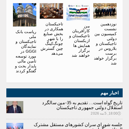
نوزدهمین
تاجیکستان
بین
نشست
همکاری در
کارآفرینان
ریاست بانک
کمیسیون بین
بخش صنایع
تاجیکستان و
ملی
دولتی
را با شهر
ازبکستان
تاجیکستان و
تاجیکستان و
چونگ‌کینگ
همایش ها
نمایندگان
بلاروس در
چین گسترش
برگزار
GGGI در
برست
می‌دهد
خواهند شد
مورد توسعه
برگزار خواهد
تأمین مالی
شد
پایدار بحث و
گفتگو کردند
اخبار مهم
تاریخ گواه است… تقدیم به 35-مین سالگرد
استقلال دولتی جمهوری تاجیکستان
🕔
18:00, 5.مه 2026
جلسه شورای سران کشورهای مستقل مشترک