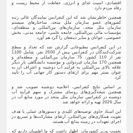
اقتصادی، امنیت غذای و انرژی، حفاظت از محیط زیست و
رفاه مردم دارد.
همچنین خاطرنشان شد که این کنفرانس نمایندگان عالی رتبه
کشورهای عضو سازمان ملل متحد، ساختارهای سیستم
سازمان ملل متحد، سازمان‌های بین‌المللی و منطقه‌ای،
مؤسسات مالی بین‌المللی، جامعه علمی، جامعه مدنی، بخش
خصوصی، جوانان و سایر ذینفعان را گرد هم آورد.
در این کنفرانس مطبوعاتی گزارش شد که تعداد و سطح
شرکت‌کنندگان در کنفرانس بیش از 2500 نفر، شامل 1100
نفر از 110 کشور، 75 سازمان بین‌المللی و منطقه‌ای و
همچنین 170 سازمان غیردولتی و مؤسسه دانشگاهی بار دیگر
علاقه بالای بین‌المللی به فرآیند آب دوشنبه و اعتراف آن به
عنوان بستر مهم برای ارتقای دستور کار جهانی آب را تأیید
کرد.
بر اساس نتایج کنفرانس، اعلامیه دوشنبه تصویب شد و
همچنین نتیجه‌گیری‌های روسای مشترک و سهم فرآیند آب
دوشنبه در کنفرانس سازمان ملل متحد در مورد منابع آب در
سال 2026 تهیه و ارائه خواهد شد.
این اسناد حاوی توصیه‌های کلیدی و دستورهای عملی با هدف
تقویت همکاری‌های بین‌المللی، ارتقای مشارکت‌ها و تسریع در
اجرای تعهدات در زمینه منابع آب هستند.
نخست وزیر کشورمان اظهار داشت که ما اطمینان داریم که