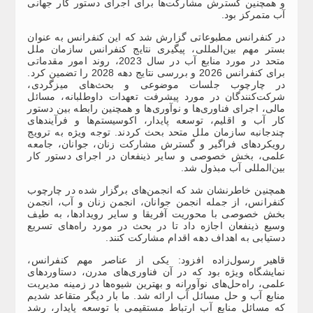
و همچنین گسترش مشارکت‌ها برای اجرای دستور کار جهانی
آب متمرکز بود.
در کنفرانس مطبوعاتی گزارش شد که این کنفرانس به عنوان
بستر مهم بین‌المللی، پیگیری نتایج کنفرانس سازمان ملل
متحد در مورد منابع آب در سال 2023، روند امور مقدماتی
برای کنفرانس 2026 و بررسی نتایج دهه 2028 را تضمین کرد.
در چارچوب جلسات موضوعی و بحث‌های میزگردی،
شرکت‌کنندگان در مورد پیشرفت تعهدات داوطلبانه، مسائل
مالی، اجرای فناوری‌ها و نوآوری‌ها و همچنین رابطه بین دستور
کار آب و اقلیم، توسعه پایدار، اکوسیستم‌ها و فرآیندهای
چندجانبه سازمان ملل متحد بحث کردند. توجه ویژه‌ به ترویج
رویکردهای فراگیر و گسترش مشارکت زنان، جوانان، جامعه
علمی، بخش خصوصی و سایر ذینفعان در اجرای دستور کار
بین‌المللی آب مبذول شد.
همچنین خاطرنشان شد که انجمن‌های برگزار شده در چارچوب
کنفرانس، از جمله انجمن جوانان، انجمن زنان و آب، انجمن
بخش خصوصی با محوریت آفریقا و سایر رویدادها، به طیف
وسیع ذینفعان اجازه داد تا در بحث در مورد راه‌های تسریع
دستیابی به اهداف دهه اقدام مشارکت کنند.
قاهیر رسول‌زاده افزود: یکی از عناصر مهم کنفرانس،
نمایشگاه ویژه‌ بود که در آن فناوری‌های مدرن، دستاوردهای
علمی، راه‌حل‌های نوآورانه و بهترین شیوه‌ها در زمینه مدیریت
منابع آب و حل مسائل آب ارائه شد. ما بار دیگر متقاعد شدیم
که مسائل منابع آب ارتباط مستقیمی با توسعه پایدار، رشد