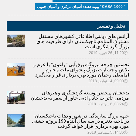
" CASA-1000" پیوند دهنده آسیای مرکزی و آسیای جنوبی
تحلیل و تفسیر
آژانش های دولتی اطلاعاتی کشورهای مستقل
مشترک المنافع: تاجیکستان دارای ظرفیت های
بزرگ گردشگری است
🕔
11:20, 26.فوریه 2019
نخستین چرخه نیروگاه برق آبی “راغون” با عزم و
تلاش و جسارت بزرگ پیشوای ملت محترم
امامعلی رحمان مورد بهره برداری قرار می‌گیرد
🕔
09:00, 14.نوامبر 2018
بدخشان-محضر توسعه گردشگری و هنرهای
مردمی. تأثرات خادم ادبی خاور از سفر به بدخشان
🕔
08:24, 8.سپتامبر 2018
جبهه بزرگ سازندگی در شهر و دهات تاجیکستان:
در ناحیه دنغره در سه سال آینده 190 پروژه جشنی
مورد بهره برداری قرار خواهد گرفت
🕔
14:36, 5.سپتامبر 2018