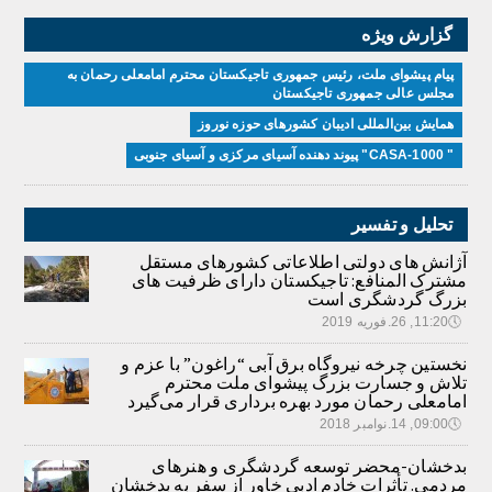
گزارش ویژه
پیام پیشوای ملت، رئیس جمهوری تاجیکستان محترم امامعلی رحمان به
مجلس عالی جمهوری تاجیکستان
همایش بین‌المللی ادیبان کشور‌های حوزه نوروز
" CASA-1000" پیوند دهنده آسیای مرکزی و آسیای جنوبی
تحلیل و تفسیر
آژانش های دولتی اطلاعاتی کشورهای مستقل
مشترک المنافع: تاجیکستان دارای ظرفیت های
بزرگ گردشگری است
🕔
11:20, 26.فوریه 2019
نخستین چرخه نیروگاه برق آبی “راغون” با عزم و
تلاش و جسارت بزرگ پیشوای ملت محترم
امامعلی رحمان مورد بهره برداری قرار می‌گیرد
🕔
09:00, 14.نوامبر 2018
بدخشان-محضر توسعه گردشگری و هنرهای
مردمی. تأثرات خادم ادبی خاور از سفر به بدخشان