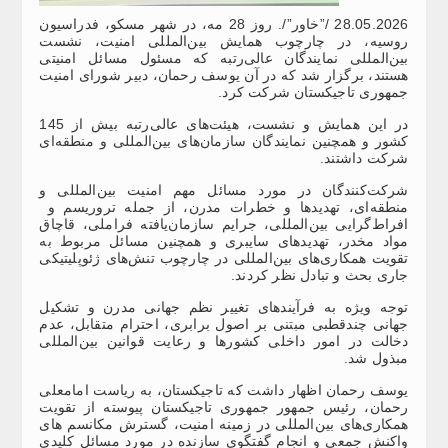
28.05.2026 /”خاور”/. روز 28 مه، در شهر مسکو، فدراسیون
روسیه، در چارچوب همایش بین‌المللی امنیت، نشست
بین‌المللی نمایندگان عالی‌رتبه که مسئول مسائل امنیتی
هستند، برگزار شد که در آن یوسف رحمان، دبیر شورای امنیت
جمهوری تاجیکستان شرکت کرد.
در این همایش و نشست، هیئت‌های عالی‌رتبه بیش از 145
کشور و همچنین نمایندگان سازمان‌های بین‌المللی و منطقه‌ای
شرکت داشتند.
شرکت‌کنندگان در مورد مسائل مهم امنیت بین‌المللی و
منطقه‌ای، تهدیدها و خطرات مدرن، از جمله تروریسم و ​​
افراط‌گرایی بین‌المللی، جرایم سازمان‌یافته فراملی، قاچاق
مواد مخدر، تهدیدهای سایبری و همچنین مسائل مربوط به
تقویت همکاری‌های بین‌المللی در چارچوب تنش‌های ژئوپلیتیکی
جاری بحث و تبادل نظر کردند.
توجه ویژه‌ به فرآیندهای تغییر نظم جهانی مدرن و تشکیل
جهانی چندقطبی مبتنی بر اصول برابری، احترام متقابل، عدم
دخالت در امور داخلی کشورها و رعایت قوانین بین‌المللی
مبذول شد.
یوسف رحمان اظهار داشت که تاجیکستان، به ریاست امامعلی
رحمان، رئیس جمهور جمهوری تاجیکستان پیوسته از تقویت
همکاری‌های بین‌المللی در زمینه امنیت، گسترش مکانسم های
واکنش جمعی و انجام گفتگوی سازنده در مورد مسائل کلیدی