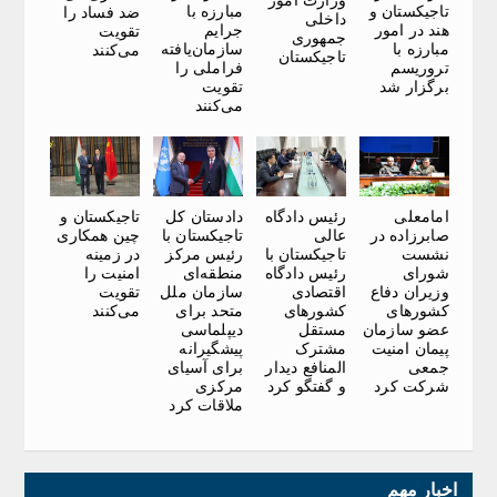
وزارت امور
تاجیکستان و
مبارزه با
ضد فساد را
داخلی
هند در امور
جرایم
تقویت
جمهوری
مبارزه با
سازمان‌یافته
می‌کنند
تاجیکستان
تروریسم
فراملی را
برگزار شد
تقویت
می‌کنند
تاجیکستان و
امامعلی
رئیس دادگاه
دادستان کل
چین همکاری
صابرزاده در
عالی
تاجیکستان با
در زمینه
نشست
تاجیکستان با
رئیس مرکز
امنیت را
شورای
رئیس دادگاه
منطقه‌ای
تقویت
وزیران دفاع
اقتصادی
سازمان ملل
می‌کنند
کشورهای
کشورهای
متحد برای
عضو سازمان
مستقل
دیپلماسی
پیمان امنیت
مشترک
پیشگیرانه
جمعی
المنافع دیدار
برای آسیای
شرکت کرد
و گفتگو کرد
مرکزی
ملاقات کرد
اخبار مهم