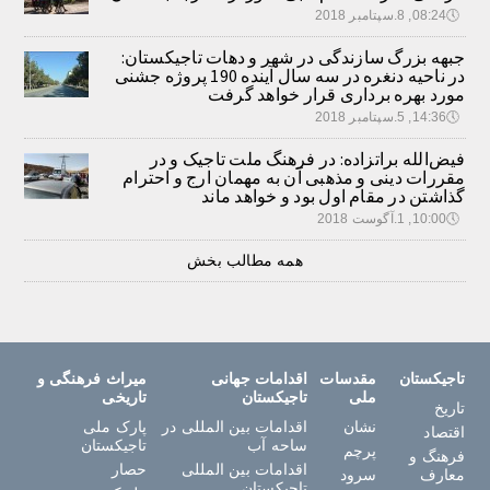
🕔
08:24, 8.سپتامبر 2018
جبهه بزرگ سازندگی در شهر و دهات تاجیکستان:
در ناحیه دنغره در سه سال آینده 190 پروژه جشنی
مورد بهره برداری قرار خواهد گرفت
🕔
14:36, 5.سپتامبر 2018
فیض‌الله براتزاده: در فرهنگ ملت تاجیک و در
مقررات دینی و مذهبی آن به مهمان ارج و احترام
گذاشتن در مقام اول بود و خواهد ماند
🕔
10:00, 1.آگوست 2018
همه مطالب بخش
تاجیکستان
مقدسات
اقدامات جهانی
میراث فرهنگی و
ملی
تاجیکستان
تاریخی
تاریخ
نشان
اقدامات بین المللی در
پارک ملی
اقتصاد
ساحه آب
تاجیکستان
پرچم
فرهنگ و
اقدامات بین المللی
حصار
معارف
سرود
تاجیکستان