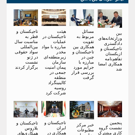
مسائل
هیئت
تاجیکستان و
بین
مربوط به
تاجیکستان در
قطر به
وزارتخانه‌های
تقویت
عملیات
مناسبت سال
دادگستری
همکاری بین
مبارزه با مواد
بین‌المللی
تاجیکستان و
تاجیکستان و
مخدر
سواد حقوقی
ازبکستان
چین در
زیرمنطقه‌ای
در ژنو
تفاهم‌نامه‌
مبارزه با
سازمان
نشست
همکاری امضا
جرایم مورد
پیمان امنیت
برگزار کردند
شد
بررسی قرار
جمعی در
گرفت
منطقه
کالینینگراد
روسیه
شرکت کرد
پنجمین
تاجیکستان و
تاجیکستان و
خبر مرکز
نشست گروه
ایران
بلاروس
مطبوعات
کاری مشترک
همکاری در
همکاری‌های