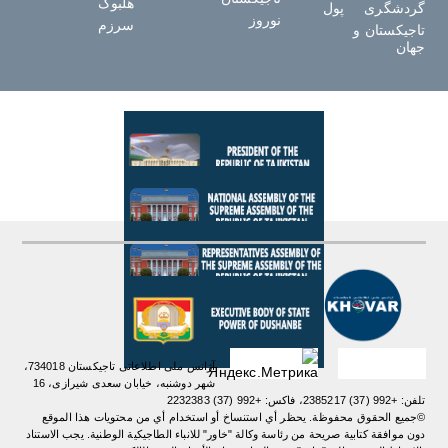
هلبوک
گردشگری
پول
نوروز
سرزم
تاجیکستان و
جهان
آژانس ملی اطلاعاتی تاجیکستان 734018،
شهر دوشنبه، خیابان سعدی شیرازی، 16
تلفن: +992 (37) 2385217، فاکس: +992 (37) 2232383
©جميع الحقوق محفوظة. يحظر أي استنساخ أو استخدام أي من محتويات هذا الموقع
دون موافقة كتابية صريحة من رئاسة وكالة "خاور" للانباء الطاجيكية الوطنية. یجب الاستناد