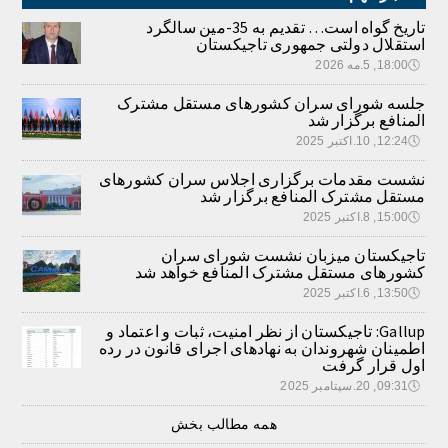
تاریخ گواه است… تقدیم به 35-مین سالگرد
استقلال دولتی جمهوری تاجیکستان
🕔
18:00, 5.مه 2026
جلسه شورای سران کشورهای مستقل مشترک
المنافع برگزار شد
🕔
12:24, 10.اکتبر 2025
نشست مقدمات برگزاری اجلاس سران کشورهای
مستقل مشترک المنافع برگزار شد
🕔
15:00, 8.اکتبر 2025
تاجیکستان میزبان نشست شورای سران
کشورهای مستقل مشترک المنافع خواهد شد
🕔
13:50, 6.اکتبر 2025
Gallup: تاجیکستان از نظر امنیت، ثبات و اعتماد و
اطمینان شهروندان به نهادهای اجرای قانون در رده
اول قرار گرفت
🕔
09:31, 20.سپتامبر 2025
همه مطالب بخش