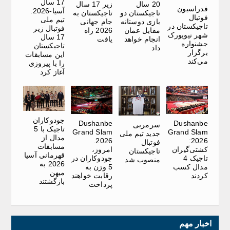
17 سال
20 سال
زیر 17 سال
فدراسیون
آسیا-2026.
تاجیکستان دو
تاجیکستان به
فوتبال
تیم ملی
بازی دوستانه
جام جهانی
تاجیکستان در
فوتبال زیر
مقابل عمان
2026 راه
شهر نیویورک
17 سال
انجام خواهد
یافت
جشنواره‌
تاجیکستان
داد
برگزار
این مسابقات
می‌کند
را با پیروزی
آغاز کرد
جودوکاران
Dushanbe
Dushanbe
سرمربی
تاجیک با 5
Grand Slam
Grand Slam
جدید تیم ملی
مدال از
2026.
2026:
فوتبال
مسابقات
کشتی‌گیران
امروز،
تاجیکستان
قهرمانی آسیا
تاجیک 4
جودوکاران در
منصوب شد
2026 به
مدال کسب
5 وزن به
میهن
کردند
رقابت خواهند
بازگشتند
پرداخت
اخبار مهم