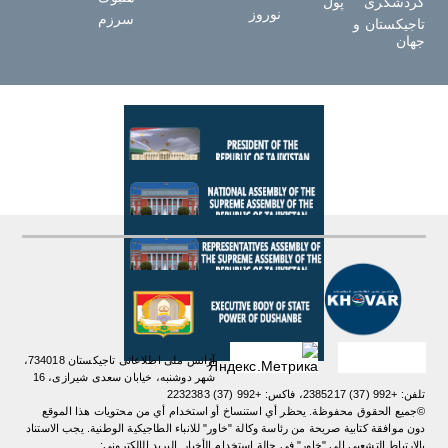
گردشگری
پول
نوروز
سرزم
تاجیکستان و
جهان
آژانس ملی اطلاعاتی تاجیکستان 734018،
شهر دوشنبه، خیابان سعدی شیرازی، 16
تلفن: +992 (37) 2385217، فاکس: +992 (37) 2232383
©جميع الحقوق محفوظة. يحظر أي استنساخ أو استخدام أي من محتويات هذا الموقع
دون موافقة كتابية صريحة من رئاسة وكالة "خاور" للانباء الطاجيكية الوطنية. یجب الاستناد
بالارتباط التشعبي إلى "خاور" في حالة استخدام الأخبار. البريد الإلكتروني: