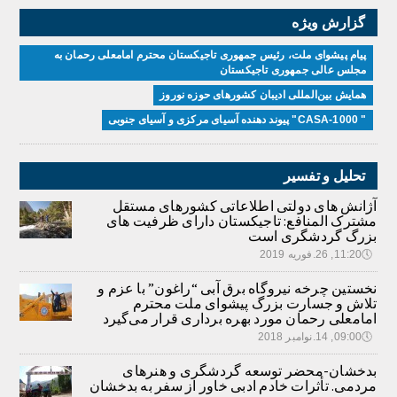
گزارش ویژه
پیام پیشوای ملت، رئیس جمهوری تاجیکستان محترم امامعلی رحمان به
مجلس عالی جمهوری تاجیکستان
همایش بین‌المللی ادیبان کشور‌های حوزه نوروز
" CASA-1000" پیوند دهنده آسیای مرکزی و آسیای جنوبی
تحلیل و تفسیر
آژانش های دولتی اطلاعاتی کشورهای مستقل
مشترک المنافع: تاجیکستان دارای ظرفیت های
بزرگ گردشگری است
🕔
11:20, 26.فوریه 2019
نخستین چرخه نیروگاه برق آبی “راغون” با عزم و
تلاش و جسارت بزرگ پیشوای ملت محترم
امامعلی رحمان مورد بهره برداری قرار می‌گیرد
🕔
09:00, 14.نوامبر 2018
بدخشان-محضر توسعه گردشگری و هنرهای
مردمی. تأثرات خادم ادبی خاور از سفر به بدخشان