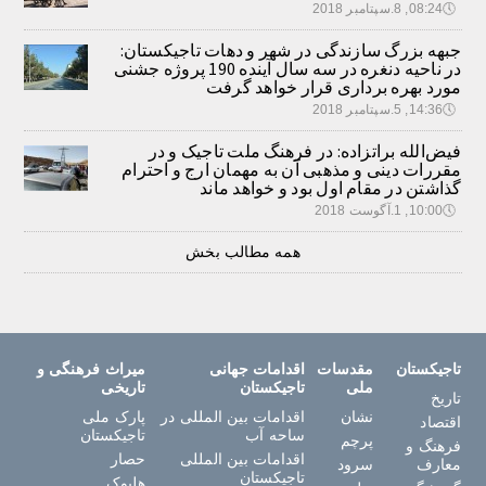
🕔
08:24, 8.سپتامبر 2018
جبهه بزرگ سازندگی در شهر و دهات تاجیکستان:
در ناحیه دنغره در سه سال آینده 190 پروژه جشنی
مورد بهره برداری قرار خواهد گرفت
🕔
14:36, 5.سپتامبر 2018
فیض‌الله براتزاده: در فرهنگ ملت تاجیک و در
مقررات دینی و مذهبی آن به مهمان ارج و احترام
گذاشتن در مقام اول بود و خواهد ماند
🕔
10:00, 1.آگوست 2018
همه مطالب بخش
تاجیکستان
مقدسات
اقدامات جهانی
میراث فرهنگی و
ملی
تاجیکستان
تاریخی
تاریخ
نشان
اقدامات بین المللی در
پارک ملی
اقتصاد
ساحه آب
تاجیکستان
پرچم
فرهنگ و
اقدامات بین المللی
حصار
معارف
سرود
تاجیکستان
هلبوک