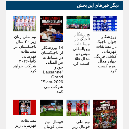
دیگر خبرهای این بخش
ورزشکار
ورزشکار
تیم ملی زنان
تاجیک در
جوان تاجیک
زیر ۲۰ سال
مسابقات
در مسابقات
تاجیکستان در
14 ورزشکار
بین‌المللی
قهرمانی
مسابقات
از تاجیکستان
تنیس دو
کشتی فرنگی
قهرمانی
در مسابقات
مدال طلا
جهان مدال
کافا-۲۰۲۶
بین‌المللی
کسب کرد
نقره کسب
شرکت خواهد
جودو
کرد
کرد
“Lausanne
Grand
Slam-2026”
شرکت می
کنند
مسابقات
تیم ملی
فوتبال. تیم
قهرمانی زیر
فوتبال زیر
ملی فوتبال