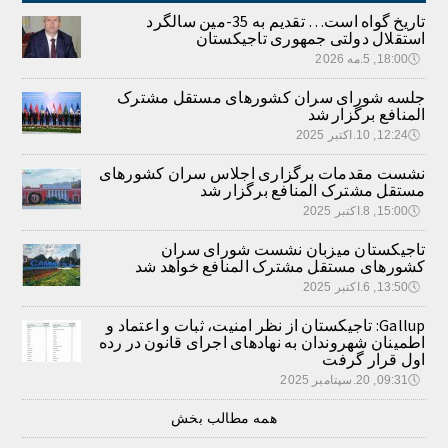
تاریخ گواه است… تقدیم به 35-مین سالگرد
استقلال دولتی جمهوری تاجیکستان
🕔
18:00, 5.مه 2026
جلسه شورای سران کشورهای مستقل مشترک
المنافع برگزار شد
🕔
12:24, 10.اکتبر 2025
نشست مقدمات برگزاری اجلاس سران کشورهای
مستقل مشترک المنافع برگزار شد
🕔
15:00, 8.اکتبر 2025
تاجیکستان میزبان نشست شورای سران
کشورهای مستقل مشترک المنافع خواهد شد
🕔
13:50, 6.اکتبر 2025
Gallup: تاجیکستان از نظر امنیت، ثبات و اعتماد و
اطمینان شهروندان به نهادهای اجرای قانون در رده
اول قرار گرفت
🕔
09:31, 20.سپتامبر 2025
همه مطالب بخش