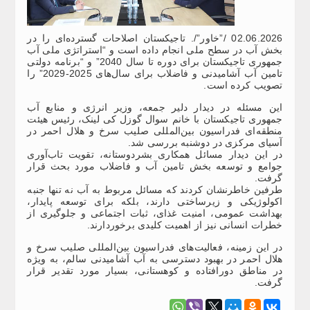
02.06.2026 /”خاور”/. تاجیکستان اصلاحات گسترده‌ای را در
بخش آب در سطح ملی انجام داده است و “استراتژی ملی آب
جمهوری تاجیکستان برای دوره تا سال 2040” و “برنامه دولتی
تامین آب آشامیدنی و فاضلاب برای سال‌های 2025-2029” را
تصویب کرده است.
این مسئله در دیدار دلیر جمعه، وزیر انرژی و منابع آب
جمهوری تاجیکستان با خانم سوال گوزل کی لینک، رئیس هیئت
منطقه‌ای فدراسیون بین‌المللی صلیب سرخ و هلال احمر در
آسیای مرکزی در دوشنبه بررسی شد.
در این دیدار مسائل همکاری بشردوستانه، تقویت تاب‌آوری
جوامع و توسعه بخش تامین آب و فاضلاب مورد بحث قرار
گرفت.
طرفین خاطرنشان کردند که مسائل مربوط به آب نه تنها جنبه
اکولوژیکی و زیرساختی دارند، بلکه برای توسعه پایدار،
بهداشت عمومی، امنیت غذای، ثبات اجتماعی و جلوگیری از
خطرات انسانی نیز از اهمیت کلیدی برخوردارند.
در این زمینه، فعالیت‌های فدراسیون بین‌المللی صلیب سرخ و
هلال احمر در بهبود دسترسی به آب آشامیدنی سالم، به ویژه
در مناطق دورافتاده و کوهستانی، بسیار مورد تقدیر قرار
گرفت.