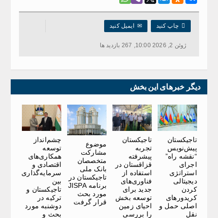

چاپ کنید
✉
ایمیل کنید
ژوئن 2, 2026 10:00, 267 بازدید ها
دیگر خبرهای این بخش
تاجیکستان
تاجیکستان
چشم‌انداز
موضوع
پیش‌نویس
تجربه
توسعه
مشارکت
“نقشه راه”
پیشرفته
همکاری‌های
متخصصان
اجرای
قزاقستان در
اقتصادی و
بانک ملی
استراتژی
استفاده از
سرمایه‌گذاری
تاجیکستان در
دیجیتالی
فناوری‌های
بین
برنامه JISPA
کردن
جدید برای
تاجیکستان و
مورد بحث
کریدورهای
توسعه بخش
ترکیه در
قرار گرفت
اصلی حمل و
احیای زمین
دوشنبه مورد
نقل
را بررسی
بحث و