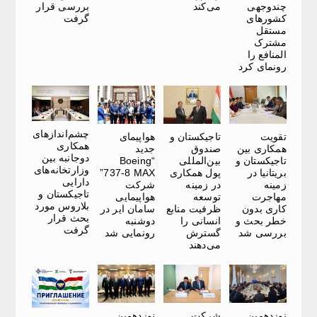
چندوجهی
می‌کند
بررسی قرار
کشورهای
گرفت
مستقل
مشترک
المنافع را
رونمای کرد
چشم‌اندازهای
تقویت
تاجیکستان و
هواپیمای
همکاری
همکاری بین
صندوق
جدید
دوجانبه بین
تاجیکستان و
بین‌المللی
“Boeing
وزارتخانه‌های
بریتانیا در
پول همکاری
737-8 MAX”
دارایی
زمینه
در زمینه
شرکت
تاجیکستان و
مهاجرت
توسعه
هواپیمایی
بلاروس مورد
کاری بدون
ظرفیت منابع
سامان ایر در
بحث قرار
خطر بحث و
انسانی را
دوشنبه
گرفت
بررسی شد
گسترش
رونمایی شد
می‌دهند
نوزدهمین
شرکت
نوزدهمین