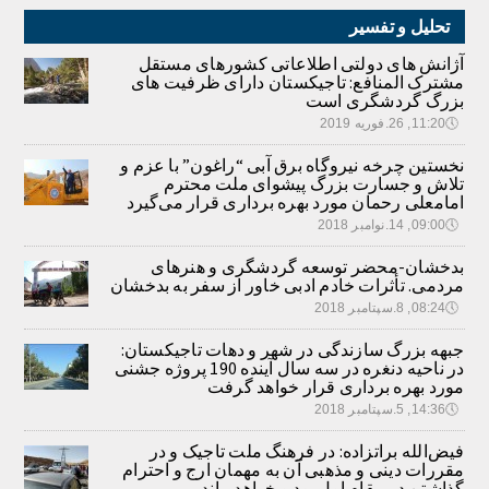
تحلیل و تفسیر
آژانش های دولتی اطلاعاتی کشورهای مستقل
مشترک المنافع: تاجیکستان دارای ظرفیت های
بزرگ گردشگری است
🕔
11:20, 26.فوریه 2019
نخستین چرخه نیروگاه برق آبی “راغون” با عزم و
تلاش و جسارت بزرگ پیشوای ملت محترم
امامعلی رحمان مورد بهره برداری قرار می‌گیرد
🕔
09:00, 14.نوامبر 2018
بدخشان-محضر توسعه گردشگری و هنرهای
مردمی. تأثرات خادم ادبی خاور از سفر به بدخشان
🕔
08:24, 8.سپتامبر 2018
جبهه بزرگ سازندگی در شهر و دهات تاجیکستان:
در ناحیه دنغره در سه سال آینده 190 پروژه جشنی
مورد بهره برداری قرار خواهد گرفت
🕔
14:36, 5.سپتامبر 2018
فیض‌الله براتزاده: در فرهنگ ملت تاجیک و در
مقررات دینی و مذهبی آن به مهمان ارج و احترام
گذاشتن در مقام اول بود و خواهد ماند