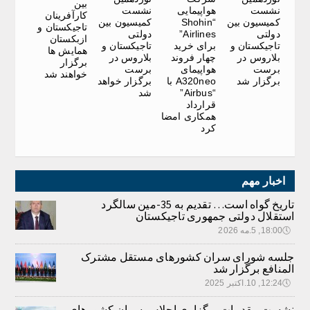
بین
نشست
هواپیمایی
نشست
کارآفرینان
کمیسیون بین
“Shohin
کمیسیون بین
تاجیکستان و
دولتی
Airlines”
دولتی
ازبکستان
تاجیکستان و
برای خرید
تاجیکستان و
همایش ها
بلاروس در
چهار فروند
بلاروس در
برگزار
برست
هواپیمای
برست
خواهند شد
برگزار شد
A320neo با
برگزار خواهد
“Airbus”
شد
قرارداد
همکاری امضا
کرد
اخبار مهم
تاریخ گواه است… تقدیم به 35-مین سالگرد
استقلال دولتی جمهوری تاجیکستان
🕔
18:00, 5.مه 2026
جلسه شورای سران کشورهای مستقل مشترک
المنافع برگزار شد
🕔
12:24, 10.اکتبر 2025
نشست مقدمات برگزاری اجلاس سران کشورهای