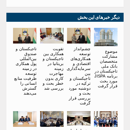
دیگر خبرهای این بخش
چشم‌انداز
تقویت
تاجیکستان و
موضوع
توسعه
همکاری بین
صندوق
مشارکت
همکاری‌های
تاجیکستان و
بین‌المللی
متخصصان
اقتصادی و
بریتانیا در
پول همکاری
بانک ملی
سرمایه‌گذاری
زمینه
در زمینه
تاجیکستان در
بین
مهاجرت
توسعه
برنامه JISPA
تاجیکستان و
کاری بدون
ظرفیت منابع
مورد بحث
ترکیه در
خطر بحث و
انسانی را
قرار گرفت
دوشنبه مورد
بررسی شد
گسترش
بحث و
می‌دهند
بررسی قرار
گرفت