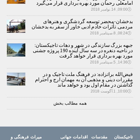
امامعلی رحمان مورد بهره برداری قرار می‌گیرد
🕔
09:00, 14.نوامبر 2018
بدخشان-محضر توسعه گردشگری و هنرهای
مردمی. تأثرات خادم ادبی خاور از سفر به بدخشان
🕔
08:24, 8.سپتامبر 2018
جبهه بزرگ سازندگی در شهر و دهات تاجیکستان:
در ناحیه دنغره در سه سال آینده 190 پروژه جشنی
مورد بهره برداری قرار خواهد گرفت
🕔
14:36, 5.سپتامبر 2018
فیض‌الله براتزاده: در فرهنگ ملت تاجیک و در
مقررات دینی و مذهبی آن به مهمان ارج و احترام
گذاشتن در مقام اول بود و خواهد ماند
🕔
10:00, 1.آگوست 2018
همه مطالب بخش
تاجیکستان
مقدسات
اقدامات جهانی
میراث فرهنگی و