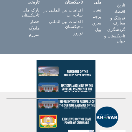
ملی
تاجیکستان
تاریخی
تاریخ
نشان
اقدامات بین المللی در
پارک ملی
اقتصاد
ساحه آب
تاجیکستان
پرچم
فرهنگ و
اقدامات بین المللی
حصار
معارف
سرود
تاجیکستان
هلبوک
گردشگری
پول
نوروز
سرزم
تاجیکستان و
جهان