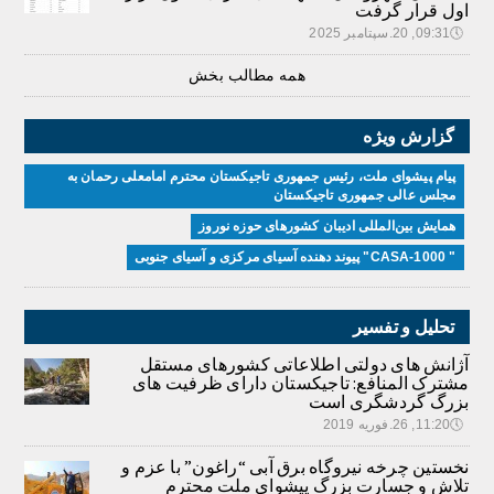
اول قرار گرفت
🕔
09:31, 20.سپتامبر 2025
همه مطالب بخش
گزارش ویژه
پیام پیشوای ملت، رئیس جمهوری تاجیکستان محترم امامعلی رحمان به
مجلس عالی جمهوری تاجیکستان
همایش بین‌المللی ادیبان کشور‌های حوزه نوروز
" CASA-1000" پیوند دهنده آسیای مرکزی و آسیای جنوبی
تحلیل و تفسیر
آژانش های دولتی اطلاعاتی کشورهای مستقل
مشترک المنافع: تاجیکستان دارای ظرفیت های
بزرگ گردشگری است
🕔
11:20, 26.فوریه 2019
نخستین چرخه نیروگاه برق آبی “راغون” با عزم و
تلاش و جسارت بزرگ پیشوای ملت محترم