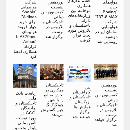
چشم‌اندازهای
هواپیمای
نوزدهمین
شرکت
همکاری
جدید
نشست
هواپیمایی
دوجانبه بین
“Boeing
کمیسیون بین
“Shohin
وزارتخانه‌های
737-8 MAX”
دولتی
Airlines”
دارایی
شرکت
تاجیکستان و
برای خرید
تاجیکستان و
هواپیمایی
بلاروس در
چهار فروند
بلاروس مورد
سامان ایر در
برست
هواپیمای
بحث قرار
دوشنبه
برگزار شد
A320neo با
گرفت
رونمایی شد
“Airbus”
قرارداد
همکاری امضا
کرد
نوزدهمین
تاجیکستان
بین
نشست
همکاری در
کارآفرینان
ریاست بانک
کمیسیون بین
بخش صنایع
تاجیکستان و
ملی
دولتی
را با شهر
ازبکستان
تاجیکستان و
تاجیکستان و
چونگ‌کینگ
همایش ها
نمایندگان
بلاروس در
چین گسترش
برگزار
GGGI در
برست
می‌دهد
خواهند شد
مورد توسعه
برگزار خواهد
تأمین مالی
شد
پایدار بحث و