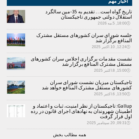
اخبار مهم
تاریخ گواه است… تقدیم به 35-مین سالگرد
استقلال دولتی جمهوری تاجیکستان
🕔
18:00, 5.مه 2026
جلسه شورای سران کشورهای مستقل مشترک
المنافع برگزار شد
🕔
12:24, 10.اکتبر 2025
نشست مقدمات برگزاری اجلاس سران کشورهای
مستقل مشترک المنافع برگزار شد
🕔
15:00, 8.اکتبر 2025
تاجیکستان میزبان نشست شورای سران
کشورهای مستقل مشترک المنافع خواهد شد
🕔
13:50, 6.اکتبر 2025
Gallup: تاجیکستان از نظر امنیت، ثبات و اعتماد و
اطمینان شهروندان به نهادهای اجرای قانون در رده
اول قرار گرفت
🕔
09:31, 20.سپتامبر 2025
همه مطالب بخش