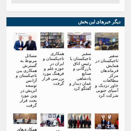
دیگر خبرهای این بخش
سفیر
همکاری
سفیر
مسائل
تاجیکستان با
تاجیکستان و
تاجیکستان در
مربوط به
رئیس اتاق
ایران در
همایش
گسترش
بازرگانی و
حوزه علم و
فرماندهان
همکاری بین
صنایع
فرهنگ مورد
مرکز
تاجیکستان و
پادشاهی
بررسی قرار
مطالعات
آژانس
عمان دیدار و
گرفت
خاور نزدیک و
توسعه
گفتگو کرد
آسیای جنوبی
اتریش در
شرکت کرد
وین مورد
بحث قرار
گرفت
همکاری‌های