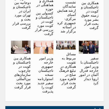
همکاری و
نشست
دوجانبه بین
همکاری بین
هماهنگی در
نمایندگان
تاجیکستان و
تاجیکستان و
حوزه
ارشد همایش
ایران در
کویت در
کنسولی بین
آسیای
تهران مورد
زمینه حقوق
تاجیکستان و
مرکزی-
بحث و
بشر مورد
کویت در
جمهوری کره
بررسی قرار
بحث قرار
کویت مورد
در آستانه
گرفت
گرفت
بررسی قرار
برگزار شد
گرفت
مسائل
سفیر
وزیر امور
همکاری بین
مربوط به
تاجیکستان با
خارجه
تاجیکستان و
تقویت
وزیر امور
جمهوری
کویت در
همکاری در
خارجه فدرال
تاجیکستان
چارچوب
تبلیغ فرهنگ
آلمان در امور
نسخه
سازمان‌های
صلح در
اروپا دیدار
استوارنامه
بین‌المللی
قاهره مورد
کرد
سفیر جدید
مورد بحث
بحث قرار
کویت را
قرار گرفت
گرفت
پذیرفت