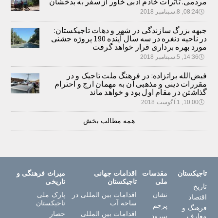
مردمی. تأثرات خادم ادبی خاور از سفر به بدخشان
🕔
08:24, 8.سپتامبر 2018
جبهه بزرگ سازندگی در شهر و دهات تاجیکستان:
در ناحیه دنغره در سه سال آینده 190 پروژه جشنی
مورد بهره برداری قرار خواهد گرفت
🕔
14:36, 5.سپتامبر 2018
فیض‌الله براتزاده: در فرهنگ ملت تاجیک و در
مقررات دینی و مذهبی آن به مهمان ارج و احترام
گذاشتن در مقام اول بود و خواهد ماند
🕔
10:00, 1.آگوست 2018
همه مطالب بخش
تاجیکستان
مقدسات
اقدامات جهانی
میراث فرهنگی و
ملی
تاجیکستان
تاریخی
تاریخ
نشان
اقدامات بین المللی در
پارک ملی
اقتصاد
ساحه آب
تاجیکستان
پرچم
فرهنگ و
اقدامات بین المللی
حصار
معارف
سرود