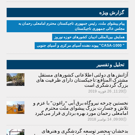
گزارش ویژه
پیام پیشوای ملت، رئیس جمهوری تاجیکستان محترم امامعلی رحمان به
مجلس عالی جمهوری تاجیکستان
همایش بین‌المللی ادیبان کشور‌های حوزه نوروز
" CASA-1000" پیوند دهنده آسیای مرکزی و آسیای جنوبی
تحلیل و تفسیر
آژانش های دولتی اطلاعاتی کشورهای مستقل
مشترک المنافع: تاجیکستان دارای ظرفیت های
بزرگ گردشگری است
🕔
11:20, 26.فوریه 2019
نخستین چرخه نیروگاه برق آبی “راغون” با عزم و
تلاش و جسارت بزرگ پیشوای ملت محترم
امامعلی رحمان مورد بهره برداری قرار می‌گیرد
🕔
09:00, 14.نوامبر 2018
بدخشان-محضر توسعه گردشگری و هنرهای