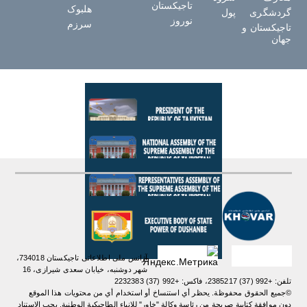
تاجیکستان
هلبوک
گردشگری
پول
نوروز
سرزم
تاجیکستان و
جهان
آژانس ملی اطلاعاتی تاجیکستان 734018،
شهر دوشنبه، خیابان سعدی شیرازی، 16
تلفن: +992 (37) 2385217، فاکس: +992 (37) 2232383
©جميع الحقوق محفوظة. يحظر أي استنساخ أو استخدام أي من محتويات هذا الموقع
دون موافقة كتابية صريحة من رئاسة وكالة "خاور" للانباء الطاجيكية الوطنية. یجب الاستناد