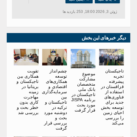
ژوئن 3, 2026 18:00, 253 بازدید ها
دیگر خبرهای این بخش
تاجیکستان
چشم‌انداز
تقویت
موضوع
تجربه
توسعه
همکاری بین
مشارکت
پیشرفته
همکاری‌های
تاجیکستان و
متخصصان
قزاقستان در
اقتصادی و
بریتانیا در
بانک ملی
استفاده از
سرمایه‌گذاری
زمینه
تاجیکستان در
فناوری‌های
بین
مهاجرت
برنامه JISPA
جدید برای
تاجیکستان و
کاری بدون
مورد بحث
توسعه بخش
ترکیه در
خطر بحث و
قرار گرفت
احیای زمین
دوشنبه مورد
بررسی شد
را بررسی
بحث و
می‌کند
بررسی قرار
گرفت