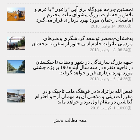
نخستین چرخه نیروگاه برق آبی “راغون” با عزم و
تلاش و جسارت بزرگ پیشوای ملت محترم
امامعلی رحمان مورد بهره برداری قرار می‌گیرد
🕔
09:00, 14.نوامبر 2018
بدخشان-محضر توسعه گردشگری و هنرهای
مردمی. تأثرات خادم ادبی خاور از سفر به بدخشان
🕔
08:24, 8.سپتامبر 2018
جبهه بزرگ سازندگی در شهر و دهات تاجیکستان:
در ناحیه دنغره در سه سال آینده 190 پروژه جشنی
مورد بهره برداری قرار خواهد گرفت
🕔
14:36, 5.سپتامبر 2018
فیض‌الله براتزاده: در فرهنگ ملت تاجیک و در
مقررات دینی و مذهبی آن به مهمان ارج و احترام
گذاشتن در مقام اول بود و خواهد ماند
🕔
10:00, 1.آگوست 2018
همه مطالب بخش