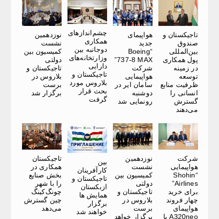
چشم‌اندازهای
تاجیکستان و
هواپیمای
نوزدهمین
همکاری
صندوق
جدید
نشست
دوجانبه بین
بین‌المللی
“Boeing
کمیسیون بین
وزارتخانه‌های
پول همکاری
737-8 MAX”
دولتی
دارایی
در زمینه
شرکت
تاجیکستان و
تاجیکستان و
توسعه
هواپیمایی
بلاروس در
بلاروس مورد
ظرفیت منابع
سامان ایر در
برست
بحث قرار
انسانی را
دوشنبه
برگزار شد
گرفت
گسترش
رونمایی شد
می‌دهند
شرکت
نوزدهمین
تاجیکستان
بین
هواپیمایی
نشست
همکاری در
کارآفرینان
“Shohin
کمیسیون بین
بخش صنایع
تاجیکستان و
Airlines”
دولتی
را با شهر
ازبکستان
برای خرید
تاجیکستان و
چونگ‌کینگ
همایش ها
چهار فروند
بلاروس در
چین گسترش
برگزار
هواپیمای
برست
می‌دهد
خواهند شد
A320neo با
برگزار خواهد