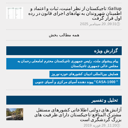
Gallup: تاجیکستان از نظر امنیت، ثبات و اعتماد و
اطمینان شهروندان به نهادهای اجرای قانون در رده
اول قرار گرفت
🕔
09:31, 20.سپتامبر 2025
همه مطالب بخش
گزارش ویژه
پیام پیشوای ملت، رئیس جمهوری تاجیکستان محترم امامعلی رحمان به
مجلس عالی جمهوری تاجیکستان
همایش بین‌المللی ادیبان کشور‌های حوزه نوروز
" CASA-1000" پیوند دهنده آسیای مرکزی و آسیای جنوبی
تحلیل و تفسیر
آژانش های دولتی اطلاعاتی کشورهای مستقل
مشترک المنافع: تاجیکستان دارای ظرفیت های
بزرگ گردشگری است
🕔
11:20, 26.فوریه 2019