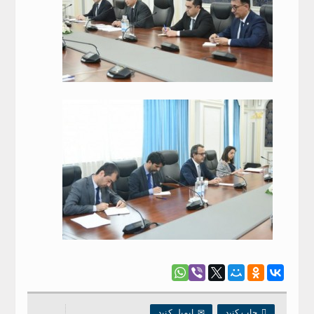

چاپ کنید
✉
ایمیل کنید