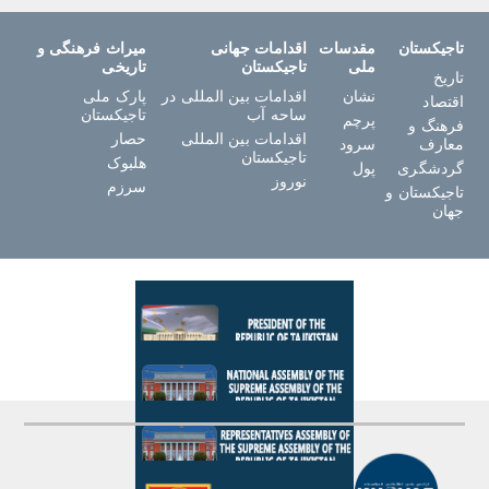
تاجیکستان
مقدسات
اقدامات جهانی
میراث فرهنگی و
ملی
تاجیکستان
تاریخی
تاریخ
نشان
اقدامات بین المللی در
پارک ملی
اقتصاد
ساحه آب
تاجیکستان
پرچم
فرهنگ و
اقدامات بین المللی
حصار
معارف
سرود
تاجیکستان
هلبوک
گردشگری
پول
نوروز
سرزم
تاجیکستان و
جهان