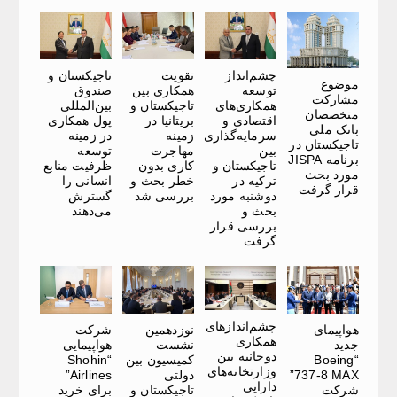
چشم‌انداز
تقویت
تاجیکستان و
موضوع
توسعه
همکاری بین
صندوق
مشارکت
همکاری‌های
تاجیکستان و
بین‌المللی
متخصصان
اقتصادی و
بریتانیا در
پول همکاری
بانک ملی
سرمایه‌گذاری
زمینه
در زمینه
تاجیکستان در
بین
مهاجرت
توسعه
برنامه JISPA
تاجیکستان و
کاری بدون
ظرفیت منابع
مورد بحث
ترکیه در
خطر بحث و
انسانی را
قرار گرفت
دوشنبه مورد
بررسی شد
گسترش
بحث و
می‌دهند
بررسی قرار
گرفت
چشم‌اندازهای
هواپیمای
نوزدهمین
شرکت
همکاری
جدید
نشست
هواپیمایی
دوجانبه بین
“Boeing
کمیسیون بین
“Shohin
وزارتخانه‌های
737-8 MAX”
دولتی
Airlines”
دارایی
شرکت
تاجیکستان و
برای خرید