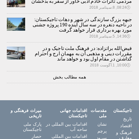
مردمی. تأثرات خادم ادبی خاور از سفر به بدخشان
🕔
08:24, 8.سپتامبر 2018
جبهه بزرگ سازندگی در شهر و دهات تاجیکستان:
در ناحیه دنغره در سه سال آینده 190 پروژه جشنی
مورد بهره برداری قرار خواهد گرفت
🕔
14:36, 5.سپتامبر 2018
فیض‌الله براتزاده: در فرهنگ ملت تاجیک و در
مقررات دینی و مذهبی آن به مهمان ارج و احترام
گذاشتن در مقام اول بود و خواهد ماند
🕔
10:00, 1.آگوست 2018
همه مطالب بخش
تاجیکستان
مقدسات
اقدامات جهانی
میراث فرهنگی و
ملی
تاجیکستان
تاریخی
تاریخ
نشان
اقدامات بین المللی در
پارک ملی
اقتصاد
ساحه آب
تاجیکستان
پرچم
فرهنگ و
اقدامات بین المللی
حصار
معارف
سرود