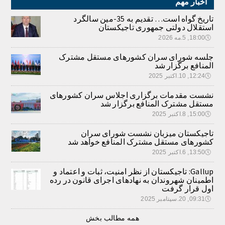
اخبار مهم
تاریخ گواه است… تقدیم به 35-مین سالگرد
استقلال دولتی جمهوری تاجیکستان
🕔
18:00, 5.مه 2026
جلسه شورای سران کشورهای مستقل مشترک
المنافع برگزار شد
🕔
12:24, 10.اکتبر 2025
نشست مقدمات برگزاری اجلاس سران کشورهای
مستقل مشترک المنافع برگزار شد
🕔
15:00, 8.اکتبر 2025
تاجیکستان میزبان نشست شورای سران
کشورهای مستقل مشترک المنافع خواهد شد
🕔
13:50, 6.اکتبر 2025
Gallup: تاجیکستان از نظر امنیت، ثبات و اعتماد و
اطمینان شهروندان به نهادهای اجرای قانون در رده
اول قرار گرفت
🕔
09:31, 20.سپتامبر 2025
همه مطالب بخش