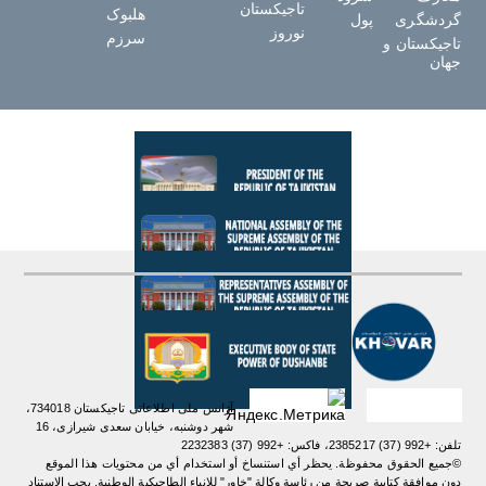
تاجیکستان
هلبوک
گردشگری
پول
نوروز
سرزم
تاجیکستان و
جهان
آژانس ملی اطلاعاتی تاجیکستان 734018،
شهر دوشنبه، خیابان سعدی شیرازی، 16
تلفن: +992 (37) 2385217، فاکس: +992 (37) 2232383
©جميع الحقوق محفوظة. يحظر أي استنساخ أو استخدام أي من محتويات هذا الموقع
دون موافقة كتابية صريحة من رئاسة وكالة "خاور" للانباء الطاجيكية الوطنية. یجب الاستناد