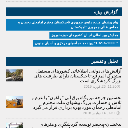
گزارش ویژه
پیام پیشوای ملت، رئیس جمهوری تاجیکستان محترم امامعلی رحمان به
مجلس عالی جمهوری تاجیکستان
همایش بین‌المللی ادیبان کشور‌های حوزه نوروز
" CASA-1000" پیوند دهنده آسیای مرکزی و آسیای جنوبی
تحلیل و تفسیر
آژانش های دولتی اطلاعاتی کشورهای مستقل
مشترک المنافع: تاجیکستان دارای ظرفیت های
بزرگ گردشگری است
🕔
11:20, 26.فوریه 2019
نخستین چرخه نیروگاه برق آبی “راغون” با عزم و
تلاش و جسارت بزرگ پیشوای ملت محترم
امامعلی رحمان مورد بهره برداری قرار می‌گیرد
🕔
09:00, 14.نوامبر 2018
بدخشان-محضر توسعه گردشگری و هنرهای