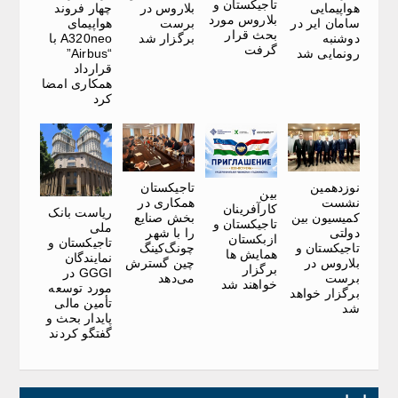
تاجیکستان و
هواپیمایی
بلاروس در
چهار فروند
بلاروس مورد
سامان ایر در
برست
هواپیمای
بحث قرار
دوشنبه
برگزار شد
A320neo با
گرفت
رونمایی شد
“Airbus”
قرارداد
همکاری امضا
کرد
نوزدهمین
تاجیکستان
بین
نشست
همکاری در
کارآفرینان
ریاست بانک
کمیسیون بین
بخش صنایع
تاجیکستان و
ملی
دولتی
را با شهر
ازبکستان
تاجیکستان و
تاجیکستان و
چونگ‌کینگ
همایش ها
نمایندگان
بلاروس در
چین گسترش
برگزار
GGGI در
برست
می‌دهد
خواهند شد
مورد توسعه
برگزار خواهد
تأمین مالی
شد
پایدار بحث و
گفتگو کردند