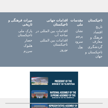
تاجیکستان
مقدسات
اقدامات جهانی
میراث فرهنگی و
ملی
تاجیکستان
تاریخی
تاریخ
نشان
اقدامات بین المللی در
پارک ملی
اقتصاد
ساحه آب
تاجیکستان
پرچم
فرهنگ و
اقدامات بین المللی
حصار
معارف
سرود
تاجیکستان
هلبوک
گردشگری
پول
نوروز
سرزم
تاجیکستان و
جهان