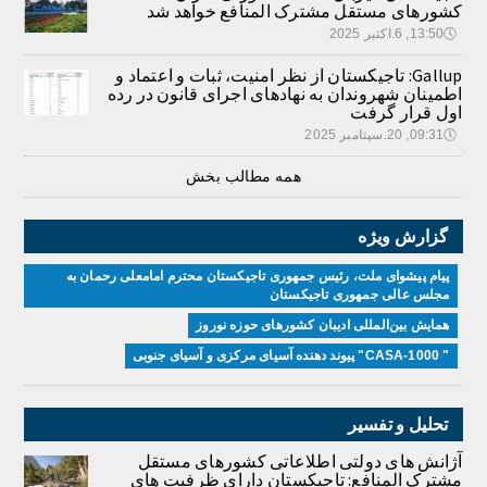
کشورهای مستقل مشترک المنافع خواهد شد
🕔
13:50, 6.اکتبر 2025
Gallup: تاجیکستان از نظر امنیت، ثبات و اعتماد و
اطمینان شهروندان به نهادهای اجرای قانون در رده
اول قرار گرفت
🕔
09:31, 20.سپتامبر 2025
همه مطالب بخش
گزارش ویژه
پیام پیشوای ملت، رئیس جمهوری تاجیکستان محترم امامعلی رحمان به
مجلس عالی جمهوری تاجیکستان
همایش بین‌المللی ادیبان کشور‌های حوزه نوروز
" CASA-1000" پیوند دهنده آسیای مرکزی و آسیای جنوبی
تحلیل و تفسیر
آژانش های دولتی اطلاعاتی کشورهای مستقل
مشترک المنافع: تاجیکستان دارای ظرفیت های