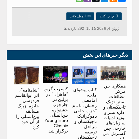

چاپ کنید
✉
ایمیل کنید
ژوئن 4, 2026 15:15, 292 بازدید ها
دیگر خبرهای این بخش
همکاری بین
کنسرت گروه
کتاب پیشوای
“شاهنامه”،
مرکز
“ماهران” در
ملت،
اثر ابوالقاسم
مطالعات
برلین در
امامعلی
فردوسی
استراتژیک
چارچوب
رحمان، با نام
جایزه بزرگ
تاجیکستان و
جشنواره
“حزب خلقی
مسابقه
اداره نشر و
بین‌المللی
دموکراتیک
بین‌المللی را
توزیع ادبیات
Young Euro
تاجیکستان و
از آن خود
به زبان‌های
Classic
مراحل
کرد
خارجی چین
برگزار شد
توسعه
گسترش می
تاجیکستان
یابد