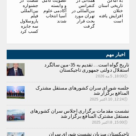
به اماکن
همدانی در
عضویت کامل
شصت” در
تاریخی استان
کنفرانس
و وابسته
جشنواره
ختلان
بین‌المللی در
آکادمی علوم
بین‌المللی
افزایش یافته
تهران مورد
آسیا انتخاب
فیلم
است
بحث قرار
شدند
یاروسلاول
گرفت
سه جایزه
کسب کرد
اخبار مهم
تاریخ گواه است… تقدیم به 35-مین سالگرد
استقلال دولتی جمهوری تاجیکستان
🕔
18:00, 5.مه 2026
جلسه شورای سران کشورهای مستقل مشترک
المنافع برگزار شد
🕔
12:24, 10.اکتبر 2025
نشست مقدمات برگزاری اجلاس سران کشورهای
مستقل مشترک المنافع برگزار شد
🕔
15:00, 8.اکتبر 2025
تاجیکستان میزبان نشست شورای سران