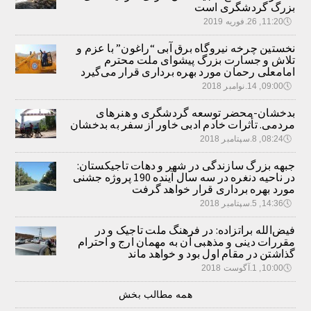
بزرگ گردشگری است
🕔
11:20, 26.فوریه 2019
نخستین چرخه نیروگاه برق آبی “راغون” با عزم و
تلاش و جسارت بزرگ پیشوای ملت محترم
امامعلی رحمان مورد بهره برداری قرار می‌گیرد
🕔
09:00, 14.نوامبر 2018
بدخشان-محضر توسعه گردشگری و هنرهای
مردمی. تأثرات خادم ادبی خاور از سفر به بدخشان
🕔
08:24, 8.سپتامبر 2018
جبهه بزرگ سازندگی در شهر و دهات تاجیکستان:
در ناحیه دنغره در سه سال آینده 190 پروژه جشنی
مورد بهره برداری قرار خواهد گرفت
🕔
14:36, 5.سپتامبر 2018
فیض‌الله براتزاده: در فرهنگ ملت تاجیک و در
مقررات دینی و مذهبی آن به مهمان ارج و احترام
گذاشتن در مقام اول بود و خواهد ماند
🕔
10:00, 1.آگوست 2018
همه مطالب بخش