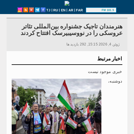
|
|
|
|
TJ
RU
EN
AR
FAR
101.5 FM
هنرمندان تاجیک جشنواره بین‌المللی تئاتر
عروسکی را در نووسیبیرسک افتتاح کردند
ژوئن 4, 2026 15:15, 292 بازدید ها
اخبار مرتبط
خبری موجود نیست
دوشنبه،