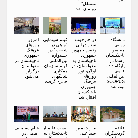
مستقل”
رونمای شد
دانشگاه
در چارچوب
فیلم سینمایی
امروز
دولتی
سفر دولتی
“ماهی در
روزهای
معلمین
رئیس جمهور
شصت” در
فرهنگ
تاجیکستان
جمهوری
جشنواره
جمهوری
رسما در
تاجیکستان به
بین‌المللی
تاجیکستان در
پایگاه داده
مغولستان، در
فیلم سازمان
مغولستان
علمی
اولان‌باتور
همکاری
برگزار
بین‌المللی
روزهای
شانگهای
می‌شود
SCOPUS
فرهنگ
جایزه گرفت
ثبت شد
جمهوری
تاجیکستان
افتتاح شد
علاقه
میراث میر
بیست عالم از
فیلم سینمایی
گردشگران
سید علی
تاجیکستان به
“ماهی در