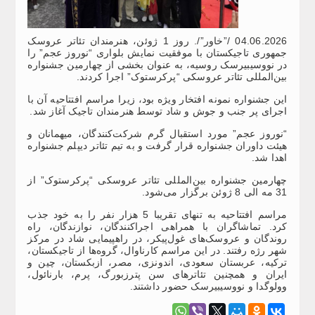
04.06.2026 /”خاور”/. روز 1 ژوئن، هنرمندان تئاتر عروسک
جمهوری تاجیکستان با موفقیت نمایش بلواری “نوروز عجم” را
در نووسیبیرسک روسیه، به عنوان بخشی از چهارمین جشنواره
بین‌المللی تئاتر عروسکی “پرکرستوک” اجرا کردند.
این جشنواره نمونه افتخار ویژه‌ بود، زیرا مراسم افتتاحیه آن با
اجرای پر جنب و جوش و شاد توسط هنرمندان تاجیک آغاز شد.
“نوروز عجم” مورد استقبال گرم شرکت‌کنندگان، میهمانان و
هیئت داوران جشنواره قرار گرفت و به تیم تئاتر دیپلم جشنواره
اهدا شد.
چهارمین جشنواره بین‌المللی تئاتر عروسکی “پرکرستوک” از
31 مه الی 8 ژوئن برگزار می‌شود.
مراسم افتتاحیه به تنهای تقریبا 5 هزار نفر را به خود جذب
کرد. تماشاگران با همراهی اجراکنندگان، نوازندگان، راه
روندگان و عروسک‌های غول‌پیکر، در راهپیمایی شاد در مرکز
شهر رژه رفتند. در این مراسم کارناوال، گروه‌ها از تاجیکستان،
ترکیه، عربستان سعودی، اندونزی، مصر، ازبکستان، چین و
ایران و همچنین تئاترهای سن پترزبورگ، پرم، بارنائول،
وولوگدا و نووسیبیرسک حضور داشتند.