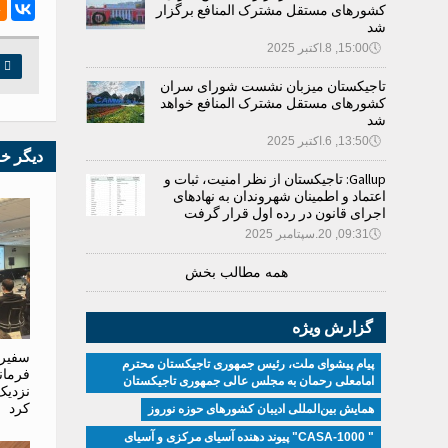
کشورهای مستقل مشترک المنافع برگزار
شد
🕔
15:00, 8.اکتبر 2025

چ
تاجیکستان میزبان نشست شورای سران
کشورهای مستقل مشترک المنافع خواهد
شد
🕔
13:50, 6.اکتبر 2025
دیگر خ
Gallup: تاجیکستان از نظر امنیت، ثبات و
اعتماد و اطمینان شهروندان به نهادهای
اجرای قانون در رده اول قرار گرفت
🕔
09:31, 20.سپتامبر 2025
همه مطالب بخش
گزارش ویژه
سفیر 
پیام پیشوای ملت، رئیس جمهوری تاجیکستان محترم
فرمان
امامعلی رحمان به مجلس عالی جمهوری تاجیکستان
نزدیک
کرد
همایش بین‌المللی ادیبان کشور‌های حوزه نوروز
" CASA-1000" پیوند دهنده آسیای مرکزی و آسیای