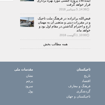
آینده 190 پروژه جشنی مورد بهره برداری
قرار خواهد گرفت
🕔
14:36, 5.سپتامبر 2018
فیض‌الله براتزاده: در فرهنگ ملت تاجیک
و در مقررات دینی و مذهبی آن به مهمان
ارج و احترام گذاشتن در مقام اول بود و
خواهد ماند
🕔
10:00, 1.آگوست 2018
همه مطالب بخش
تاجیکستان
مقدسات ملی
تاریخ
نشان
اقتصاد
پرچم
فرهنگ و معارف
سرود
گردشگری
پول
تاجیکستان و جهان