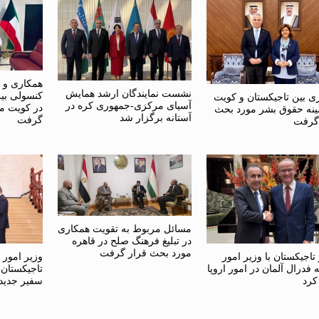
همکاری و 
نشست نمایندگان ارشد همایش
کنسولی بی
ی بین تاجیکستان و کویت
آسیای مرکزی-جمهوری کره در
در کویت م
ینه حقوق بشر مورد بحث
آستانه برگزار شد
گرفت
گرفت
مسائل مربوط به تقویت همکاری
در تبلیغ فرهنگ صلح در قاهره
مورد بحث قرار گرفت
تاجیکستان با وزیر امور
وزیر امور
فدرال آلمان در امور اروپا
تاجیکستان 
کرد
سفیر جدید