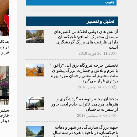
جنوبی
تحلیل و تفسیر
آژانش های دولتی اطلاعاتی کشورهای
مستقل مشترک المنافع: تاجیکستان
دارای ظرفیت های بزرگ گردشگری
همکار
است
در زم
قرار 
🕔
11:20, 26.فوریه 2019
نخستین چرخه نیروگاه برق آبی “راغون”
با عزم و تلاش و جسارت بزرگ پیشوای
ملت محترم امامعلی رحمان مورد بهره
برداری قرار می‌گیرد
🕔
09:00, 14.نوامبر 2018
بدخشان-محضر توسعه گردشگری و
هنرهای مردمی. تأثرات خادم ادبی خاور
از سفر به بدخشان
سفیر 
خارجه 
🕔
08:24, 8.سپتامبر 2018
دیدار 
جبهه بزرگ سازندگی در شهر و دهات
تاجیکستان: در ناحیه دنغره در سه سال