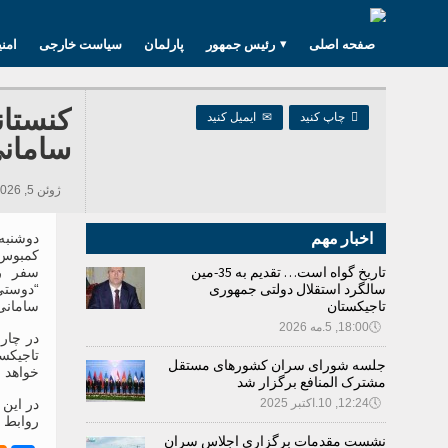
صفحه اصلی
رئیس جمهور
پارلمان
سیاست خارجی
امن
کنستان

چاپ کنید
✉
ایمیل کنید
سامانی
ژوئن 5, 2026 09:22, 319 بازدید ها
اخبار مهم
کمبوس،
تاریخ گواه است… تقدیم به 35-مین
سفر ر
سالگرد استقلال دولتی جمهوری
“دوستی
تاجیکستان
سامانی،
🕔
18:00, 5.مه 2026
در چار
تاجیکس
جلسه شورای سران کشورهای مستقل
خواهد 
مشترک المنافع برگزار شد
🕔
12:24, 10.اکتبر 2025
در این 
روابط 
نشست مقدمات برگزاری اجلاس سران