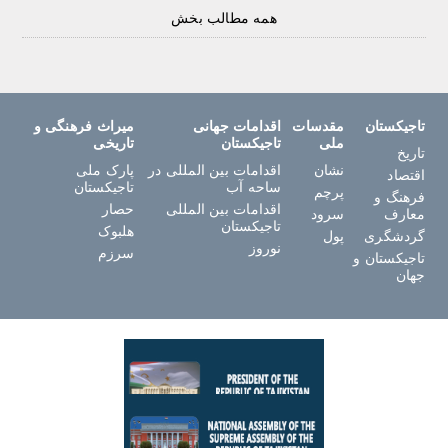
همه مطالب بخش
تاجیکستان
مقدسات
اقدامات جهانی
میراث فرهنگی و
ملی
تاجیکستان
تاریخی
تاریخ
نشان
اقدامات بین المللی در
پارک ملی
اقتصاد
ساحه آب
تاجیکستان
پرچم
فرهنگ و
اقدامات بین المللی
حصار
معارف
سرود
تاجیکستان
هلبوک
گردشگری
پول
نوروز
سرزم
تاجیکستان و
جهان