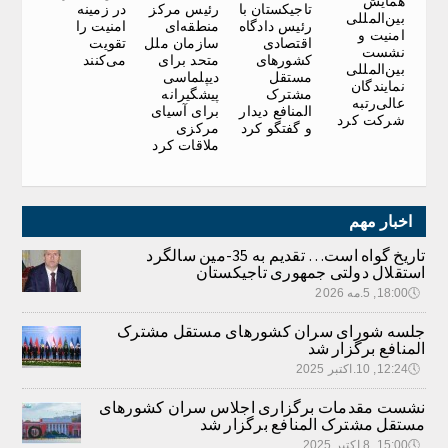
همایش
در زمینه
تاجیکستان با
رئیس مرکز
بین‌المللی
امنیت را
رئیس دادگاه
منطقه‌ای
امنیت و
تقویت
اقتصادی
سازمان ملل
نشست
می‌کنند
کشورهای
متحد برای
بین‌المللی
مستقل
دیپلماسی
نمایندگان
مشترک
پیشگیرانه
عالی‌رتبه
المنافع دیدار
برای آسیای
شرکت کرد
و گفتگو کرد
مرکزی
ملاقات کرد
اخبار مهم
تاریخ گواه است… تقدیم به 35-مین سالگرد
استقلال دولتی جمهوری تاجیکستان
🕔
18:00, 5.مه 2026
جلسه شورای سران کشورهای مستقل مشترک
المنافع برگزار شد
🕔
12:24, 10.اکتبر 2025
نشست مقدمات برگزاری اجلاس سران کشورهای
مستقل مشترک المنافع برگزار شد
🕔
15:00, 8.اکتبر 2025