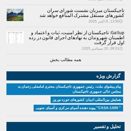
تاجیکستان میزبان نشست شورای سران
کشورهای مستقل مشترک المنافع خواهد شد
🕔
13:50, 6.اکتبر 2025
Gallup: تاجیکستان از نظر امنیت، ثبات و اعتماد و
اطمینان شهروندان به نهادهای اجرای قانون در رده
اول قرار گرفت
🕔
09:31, 20.سپتامبر 2025
همه مطالب بخش
گزارش ویژه
پیام پیشوای ملت، رئیس جمهوری تاجیکستان محترم امامعلی رحمان به
مجلس عالی جمهوری تاجیکستان
همایش بین‌المللی ادیبان کشور‌های حوزه نوروز
" CASA-1000" پیوند دهنده آسیای مرکزی و آسیای جنوبی
تحلیل و تفسیر