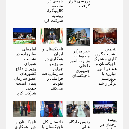
بررسی قرار
جمعی در
گرفت
منطقه
کالینینگراد
روسیه
شرکت کرد
پنجمین
تاجیکستان و
امامعلی
خبر مرکز
نشست گروه
ایران
صابرزاده در
مطبوعات
کاری مشترک
همکاری در
نشست
وزارت امور
تاجیکستان و
مبارزه با
شورای
داخلی
هند در امور
جرایم
وزیران دفاع
جمهوری
مبارزه با
سازمان‌یافته
کشورهای
تاجیکستان
تروریسم
فراملی را
عضو سازمان
برگزار شد
تقویت
پیمان امنیت
می‌کنند
جمعی
شرکت کرد
یوسف
تاجیکستان و
رئیس دادگاه
دادستان کل
رحمان در
چین همکاری
عالی
تاجیکستان با