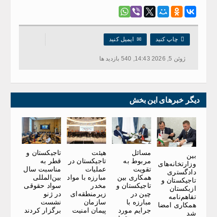

چاپ کنید
✉
ایمیل کنید
ژوئن 5, 2026 14:43, 540 بازدید ها
دیگر خبرهای این بخش
مسائل
هیئت
تاجیکستان و
بین
مربوط به
تاجیکستان در
قطر به
وزارتخانه‌های
تقویت
عملیات
مناسبت سال
دادگستری
همکاری بین
مبارزه با مواد
بین‌المللی
تاجیکستان و
تاجیکستان و
مخدر
سواد حقوقی
ازبکستان
چین در
زیرمنطقه‌ای
در ژنو
تفاهم‌نامه‌
مبارزه با
سازمان
نشست
همکاری امضا
جرایم مورد
پیمان امنیت
برگزار کردند
شد