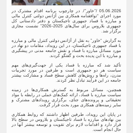
05.06.2026 /”خاور”/. در چارچوب برنامه اقدام مشترک در
مورد اجرای “توافقنامه همکاری بین آژانس دولتی کنترل مالی
و مبارزه با فساد جمهوری تاجیکستان و دفتر دادستانی کل
جمهوری بلاروس برای سال‌های 2025-2026” نشست مجازی
برگزار شد.
به گزارش “خاور” به نقل از آژانس دولتی کنترل مالی و مبارزه
با فساد جمهوری تاجیکستان، در این رویداد، مقامات دو نهاد در
مورد مسائل مبارزه با فساد و نقش جامعه مدنی در پیشگیری
و مبارزه با این پدیده بحث و گفتگو کردند.
تأکید شد که مبارزه با فساد یکی از جهت‌گیری‌های مهم
سیاست هر دو جمهوری است و طرفین در مورد تجربیات
مدرن، راه‌ها و روش‌های کاهش سطح فساد و مشارکت بیشتر
جامعه در این فرآیند تبادل نظر کردند.
همچنین، مسائل مربوط به گسترش همکاری‌ها در زمینه
سیاست مبارزه با فساد، ارائه کمک‌های عملی در رابطه با مواد
تحقیقاتی و پرونده‌های جنای، برگزاری رویدادهای مشترک و
سایر زمینه‌های همکاری مورد بحث قرار گرفت.
در پایان این رویداد، طرفین اظهار داشتند که روابط همکاری
بین نهادهای مبارزه با فساد تاجیکستان و بلاروس در سطح بالا
قرار دارد و اقدامات لازم برای تقویت و توسعه بیشتر آنها در
حال انجام است.