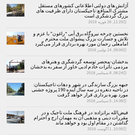
آژانش های دولتی اطلاعاتی کشورهای مستقل
مشترک المنافع: تاجیکستان دارای ظرفیت های
بزرگ گردشگری است
🕔
11:20, 26.فوریه 2019
نخستین چرخه نیروگاه برق آبی “راغون” با عزم و
تلاش و جسارت بزرگ پیشوای ملت محترم
امامعلی رحمان مورد بهره برداری قرار می‌گیرد
🕔
09:00, 14.نوامبر 2018
بدخشان-محضر توسعه گردشگری و هنرهای
مردمی. تأثرات خادم ادبی خاور از سفر به بدخشان
🕔
08:24, 8.سپتامبر 2018
جبهه بزرگ سازندگی در شهر و دهات تاجیکستان:
در ناحیه دنغره در سه سال آینده 190 پروژه جشنی
مورد بهره برداری قرار خواهد گرفت
🕔
14:36, 5.سپتامبر 2018
فیض‌الله براتزاده: در فرهنگ ملت تاجیک و در
مقررات دینی و مذهبی آن به مهمان ارج و احترام
گذاشتن در مقام اول بود و خواهد ماند
🕔
10:00, 1.آگوست 2018