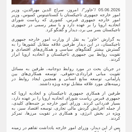
05.06.2026 /”خاور”/. امروز، سراج الدین مهرالدین، وزیر
امور خارجه جمهوری تاجیکستان با کنستانتینوس کمبوس، وزیر
امور خارجه جمهوری قبرس، کشوری که ریاست شورای
اتحادیه اروپا را بر عهده دارد و با سفر رسمی در جمهوری
تاجیکستان بسر می برد، دیدار و گفتگو کرد.
به گزارش “خاور” به نقل از وزارت امور خارجه جمهوری
تاجیکستان، در این دیدار طرفین علاقه متقابل کشورها را به
گسترش بیشتر گفتگوهای سیاسی و همکاری‌های اقتصادی و
تقویت روابط بین جمهوری تاجیکستان و اتحادیه اروپا ابراز
کردند.
در جریان بحث در مورد روابط دوجانبه، طرفین به مسائل
تقویت مبانی قراردادی-حقوقی، توسعه همکاری‌های بین
پارلمانی، توسعه منابع انسانی و همچنین ایجاد روابط در
زمینه‌های مورد علاقه متقابل توجه ویژه‌ داشتند.
طرفین از همکاری جمهوری تاجیکستان و اتحادیه اروپا که
جمهوری قبرس ریاست شورای اتحادیه اروپا را بر عهده دارد،
بسیار قدردانی کردند. وزرای امور خارجه بر جنبه‌های کلیدی،
از جمله افزایش گردش مالی تجاری، توسعه اقتصاد سبز، به
ویژه در بخش انرژی، و همکاری در تقویت مرزها، تمرکز
کردند.
پس از این دیدار، وزرای امور خارجه یادداشت تفاهم در زمینه