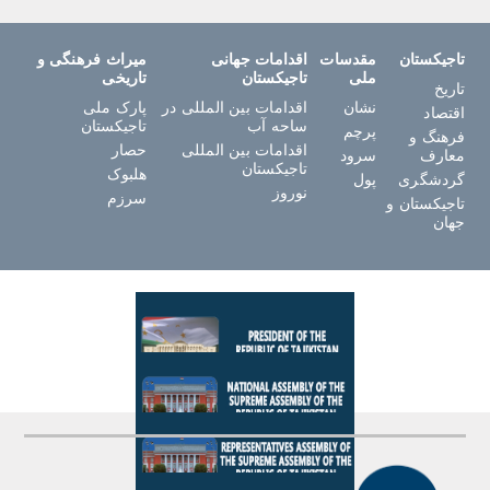
تاجیکستان
مقدسات
اقدامات جهانی
میراث فرهنگی و
ملی
تاجیکستان
تاریخی
تاریخ
نشان
اقدامات بین المللی در
پارک ملی
اقتصاد
ساحه آب
تاجیکستان
پرچم
فرهنگ و
اقدامات بین المللی
حصار
معارف
سرود
تاجیکستان
هلبوک
گردشگری
پول
نوروز
سرزم
تاجیکستان و
جهان