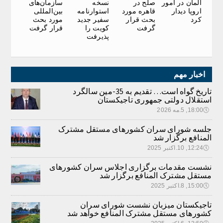
آلمان در امور
نسخه
سازمان‌های
صلح در
اروپا دیدار
استوارنامه
بین‌المللی
قاهره مورد
کرد
سفیر جدید
مورد بحث
بحث قرار
کویت را
قرار گرفت
گرفت
پذیرفت
اخبار مهم
تاریخ گواه است… تقدیم به 35-مین سالگرد
استقلال دولتی جمهوری تاجیکستان
🕔
18:00, 5.مه 2026
جلسه شورای سران کشورهای مستقل مشترک
المنافع برگزار شد
🕔
12:24, 10.اکتبر 2025
نشست مقدمات برگزاری اجلاس سران کشورهای
مستقل مشترک المنافع برگزار شد
🕔
15:00, 8.اکتبر 2025
تاجیکستان میزبان نشست شورای سران
کشورهای مستقل مشترک المنافع خواهد شد