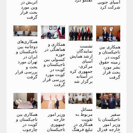
آسیای جنوبی
اتریش در
شرکت کرد
وین مورد
بحث قرار
گرفت
همکاری‌های
همکاری و
نشست
دوجانبه بین
همکاری بین
هماهنگی در
نمایندگان
تاجیکستان و
تاجیکستان و
حوزه
ارشد همایش
ایران در
کویت در
کنسولی بین
آسیای
تهران مورد
زمینه حقوق
تاجیکستان و
مرکزی-
بحث و
بشر مورد
کویت در
جمهوری کره
بررسی قرار
بحث قرار
کویت مورد
در آستانه
گرفت
گرفت
بررسی قرار
برگزار شد
گرفت
مسائل
سفیر
وزیر امور
همکاری بین
مربوط به
تاجیکستان با
خارجه
تاجیکستان و
تقویت
وزیر امور
جمهوری
کویت در
همکاری در
خارجه فدرال
تاجیکستان
چارچوب
تبلیغ فرهنگ