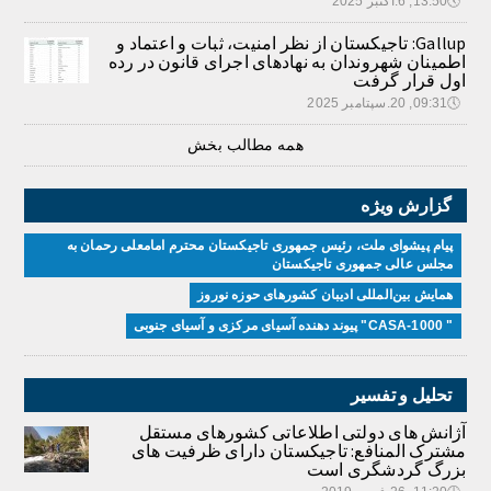
🕔
13:50, 6.اکتبر 2025
Gallup: تاجیکستان از نظر امنیت، ثبات و اعتماد و
اطمینان شهروندان به نهادهای اجرای قانون در رده
اول قرار گرفت
🕔
09:31, 20.سپتامبر 2025
همه مطالب بخش
گزارش ویژه
پیام پیشوای ملت، رئیس جمهوری تاجیکستان محترم امامعلی رحمان به
مجلس عالی جمهوری تاجیکستان
همایش بین‌المللی ادیبان کشور‌های حوزه نوروز
" CASA-1000" پیوند دهنده آسیای مرکزی و آسیای جنوبی
تحلیل و تفسیر
آژانش های دولتی اطلاعاتی کشورهای مستقل
مشترک المنافع: تاجیکستان دارای ظرفیت های
بزرگ گردشگری است