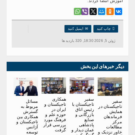
آموزش امضا کردند.

چاپ کنید
✉
ایمیل کنید
ژوئن 5, 2026 18:30, 320 بازدید ها
دیگر خبرهای این بخش
سفیر
همکاری
سفیر
مسائل
تاجیکستان با
تاجیکستان و
تاجیکستان در
مربوط به
رئیس اتاق
ایران در
همایش
گسترش
بازرگانی و
حوزه علم و
فرماندهان
همکاری بین
صنایع
فرهنگ مورد
مرکز
تاجیکستان و
پادشاهی
بررسی قرار
مطالعات
آژانس
عمان دیدار و
گرفت
خاور نزدیک و
توسعه
گفتگو کرد