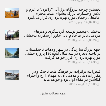
🕔
11:20, 26.فوریه 2019
نخستین چرخه نیروگاه برق آبی “راغون” با عزم و
تلاش و جسارت بزرگ پیشوای ملت محترم
امامعلی رحمان مورد بهره برداری قرار می‌گیرد
🕔
09:00, 14.نوامبر 2018
بدخشان-محضر توسعه گردشگری و هنرهای
مردمی. تأثرات خادم ادبی خاور از سفر به بدخشان
🕔
08:24, 8.سپتامبر 2018
جبهه بزرگ سازندگی در شهر و دهات تاجیکستان:
در ناحیه دنغره در سه سال آینده 190 پروژه جشنی
مورد بهره برداری قرار خواهد گرفت
🕔
14:36, 5.سپتامبر 2018
فیض‌الله براتزاده: در فرهنگ ملت تاجیک و در
مقررات دینی و مذهبی آن به مهمان ارج و احترام
گذاشتن در مقام اول بود و خواهد ماند
🕔
10:00, 1.آگوست 2018
همه مطالب بخش