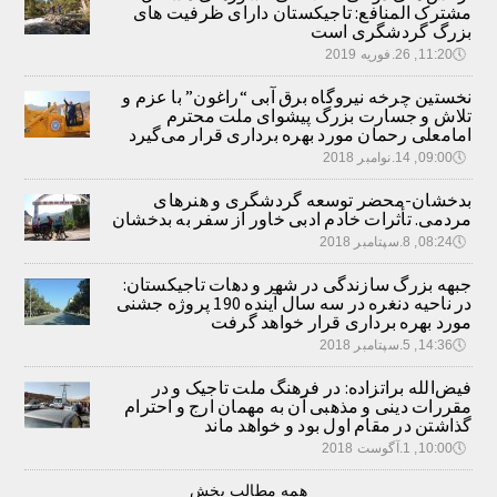
مشترک المنافع: تاجیکستان دارای ظرفیت های
بزرگ گردشگری است
🕔
11:20, 26.فوریه 2019
نخستین چرخه نیروگاه برق آبی “راغون” با عزم و
تلاش و جسارت بزرگ پیشوای ملت محترم
امامعلی رحمان مورد بهره برداری قرار می‌گیرد
🕔
09:00, 14.نوامبر 2018
بدخشان-محضر توسعه گردشگری و هنرهای
مردمی. تأثرات خادم ادبی خاور از سفر به بدخشان
🕔
08:24, 8.سپتامبر 2018
جبهه بزرگ سازندگی در شهر و دهات تاجیکستان:
در ناحیه دنغره در سه سال آینده 190 پروژه جشنی
مورد بهره برداری قرار خواهد گرفت
🕔
14:36, 5.سپتامبر 2018
فیض‌الله براتزاده: در فرهنگ ملت تاجیک و در
مقررات دینی و مذهبی آن به مهمان ارج و احترام
گذاشتن در مقام اول بود و خواهد ماند
🕔
10:00, 1.آگوست 2018
همه مطالب بخش