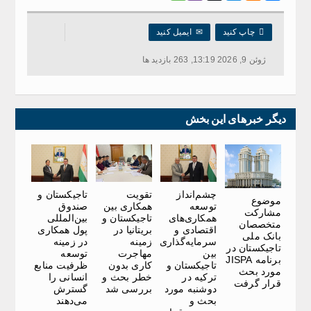

چاپ کنید
✉
ایمیل کنید
ژوئن 9, 2026 13:19, 263 بازدید ها
دیگر خبرهای این بخش
چشم‌انداز
تقویت
تاجیکستان و
موضوع
توسعه
همکاری بین
صندوق
مشارکت
همکاری‌های
تاجیکستان و
بین‌المللی
متخصصان
اقتصادی و
بریتانیا در
پول همکاری
بانک ملی
سرمایه‌گذاری
زمینه
در زمینه
تاجیکستان در
بین
مهاجرت
توسعه
برنامه JISPA
تاجیکستان و
کاری بدون
ظرفیت منابع
مورد بحث
ترکیه در
خطر بحث و
انسانی را
قرار گرفت
دوشنبه مورد
بررسی شد
گسترش
بحث و
می‌دهند