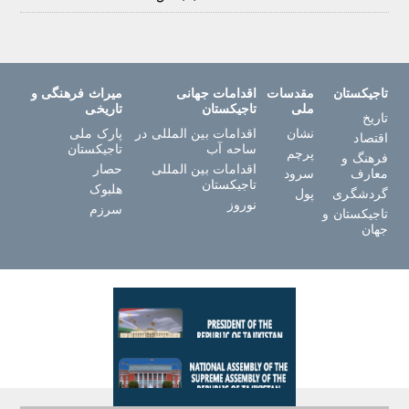
تاجیکستان
مقدسات
اقدامات جهانی
میراث فرهنگی و
ملی
تاجیکستان
تاریخی
تاریخ
نشان
اقدامات بین المللی در
پارک ملی
اقتصاد
ساحه آب
تاجیکستان
پرچم
فرهنگ و
اقدامات بین المللی
حصار
معارف
سرود
تاجیکستان
هلبوک
گردشگری
پول
نوروز
سرزم
تاجیکستان و
جهان