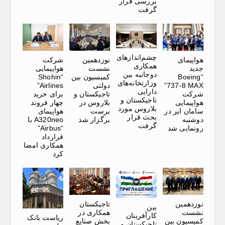
بررسی قرار
گرفت
چشم‌اندازهای
هواپیمای
نوزدهمین
شرکت
همکاری
جدید
نشست
هواپیمایی
دوجانبه بین
“Boeing
کمیسیون بین
“Shohin
وزارتخانه‌های
737-8 MAX”
دولتی
Airlines”
دارایی
شرکت
تاجیکستان و
برای خرید
تاجیکستان و
هواپیمایی
بلاروس در
چهار فروند
بلاروس مورد
سامان ایر در
برست
هواپیمای
بحث قرار
دوشنبه
برگزار شد
A320neo با
گرفت
رونمایی شد
“Airbus”
قرارداد
همکاری امضا
کرد
نوزدهمین
تاجیکستان
بین
نشست
همکاری در
کارآفرینان
ریاست بانک
کمیسیون بین
بخش صنایع
تاجیکستان و