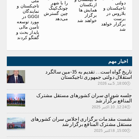
ملی
دولتی
را با شهر
ازبکستان
تاجیکستان و
تاجیکستان و
چونگ‌کینگ
همایش ها
نمایندگان
بلاروس در
چین گسترش
برگزار
GGGI در
برست
می‌دهد
خواهند شد
مورد توسعه
برگزار خواهد
تأمین مالی
شد
پایدار بحث و
گفتگو کردند
اخبار مهم
تاریخ گواه است… تقدیم به 35-مین سالگرد
استقلال دولتی جمهوری تاجیکستان
🕔
18:00, 5.مه 2026
جلسه شورای سران کشورهای مستقل مشترک
المنافع برگزار شد
🕔
12:24, 10.اکتبر 2025
نشست مقدمات برگزاری اجلاس سران کشورهای
مستقل مشترک المنافع برگزار شد
🕔
15:00, 8.اکتبر 2025