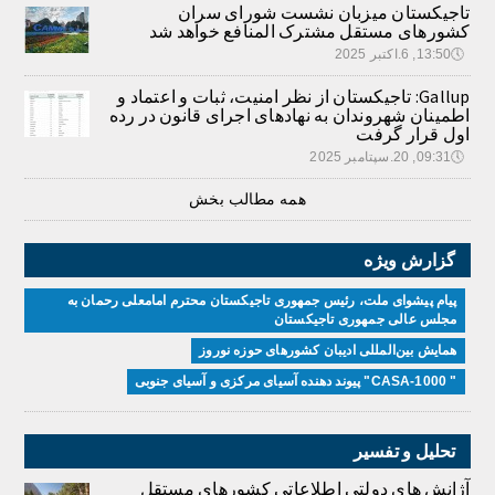
تاجیکستان میزبان نشست شورای سران
کشورهای مستقل مشترک المنافع خواهد شد
🕔
13:50, 6.اکتبر 2025
Gallup: تاجیکستان از نظر امنیت، ثبات و اعتماد و
اطمینان شهروندان به نهادهای اجرای قانون در رده
اول قرار گرفت
🕔
09:31, 20.سپتامبر 2025
همه مطالب بخش
گزارش ویژه
پیام پیشوای ملت، رئیس جمهوری تاجیکستان محترم امامعلی رحمان به
مجلس عالی جمهوری تاجیکستان
همایش بین‌المللی ادیبان کشور‌های حوزه نوروز
" CASA-1000" پیوند دهنده آسیای مرکزی و آسیای جنوبی
تحلیل و تفسیر
آژانش های دولتی اطلاعاتی کشورهای مستقل