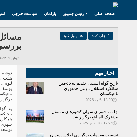
صفحه اصلی
رئیس جمهور
پارلمان
سیاست خارجی
امن
مسائل 

چاپ کنید
✉
ایمیل کنید
بررسی
ژوئن 9, 2026 16:00, 262 بازدید ها
اخبار مهم
هیئت م
تاریخ گواه است… تقدیم به 35-مین
لتونی،
سالگرد استقلال دولتی جمهوری
یوسف 
تاجیکستان
تاجیکس
برگزار
🕔
18:00, 5.مه 2026
به گزا
جلسه شورای سران کشورهای مستقل
تاجیکس
مشترک المنافع برگزار شد
همکاری
🕔
12:24, 10.اکتبر 2025
شهری،
توسعه 
نشست مقدمات برگزاری اجلاس سران