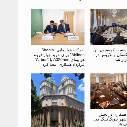
نشست کمیسیون بین
شرکت هواپیمایی “Shohin
کستان و بلاروس در
Airlines” برای خرید چهار فروند
ار شد
هواپیمای A320neo با “Airbus”
قرارداد همکاری امضا کرد
 همکاری در بخش
ا شهر چونگ‌کینگ چین
‌دهد