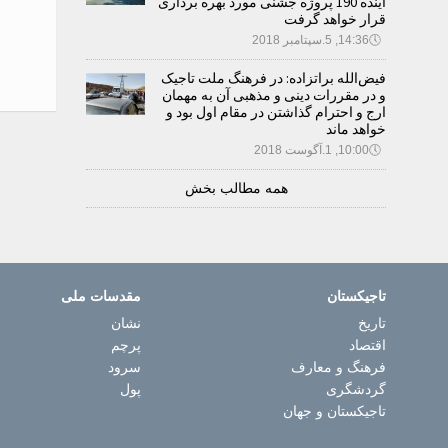
آینده 190 پروژه جشنی مورد بهره برداری
قرار خواهد گرفت
🕔
14:36, 5.سپتامبر 2018
فیض‌الله براتزاده: در فرهنگ ملت تاجیک
و در مقررات دینی و مذهبی آن به مهمان
ارج و احترام گذاشتن در مقام اول بود و
خواهد ماند
🕔
10:00, 1.آگوست 2018
همه مطالب بخش
تاجیکستان
مقدسات ملی
تاریخ
نشان
اقتصاد
پرچم
فرهنگ و معارف
سرود
گردشگری
پول
تاجیکستان و جهان