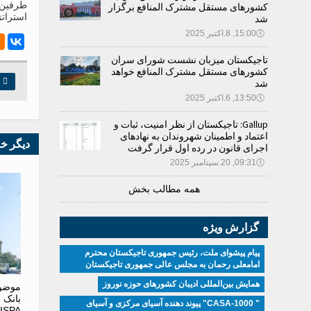
طرفین 
کشورهای مستقل مشترک المنافع برگزار
استراتژی 
شد
🕔
15:00, 8.اکتبر 2025
تاجیکستان میزبان نشست شورای سران
کشورهای مستقل مشترک المنافع خواهد

چ
شد
🕔
13:50, 6.اکتبر 2025
Gallup: تاجیکستان از نظر امنیت، ثبات و
اعتماد و اطمینان شهروندان به نهادهای
دیگر خ
اجرای قانون در رده اول قرار گرفت
🕔
09:31, 20.سپتامبر 2025
همه مطالب بخش
گزارش ویژه
پیام پیشوای ملت، رئیس جمهوری تاجیکستان محترم
امامعلی رحمان به مجلس عالی جمهوری تاجیکستان
همایش بین‌المللی ادیبان کشور‌های حوزه نوروز
موضو
بانک 
" CASA-1000" پیوند دهنده آسیای مرکزی و آسیای
JISPA مورد بحث قرار 