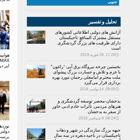
جنوبی
تحلیل و تفسیر
آژانش های دولتی اطلاعاتی کشورهای
مستقل مشترک المنافع: تاجیکستان
دارای ظرفیت های بزرگ گردشگری
است
🕔
11:20, 26.فوریه 2019
X
ایر د
نخستین چرخه نیروگاه برق آبی “راغون”
با عزم و تلاش و جسارت بزرگ پیشوای
ملت محترم امامعلی رحمان مورد بهره
برداری قرار می‌گیرد
🕔
09:00, 14.نوامبر 2018
بدخشان-محضر توسعه گردشگری و
هنرهای مردمی. تأثرات خادم ادبی خاور
از سفر به بدخشان
🕔
08:24, 8.سپتامبر 2018
نوزده
جبهه بزرگ سازندگی در شهر و دهات
دولتی
تاجیکستان: در ناحیه دنغره در سه سال
برست 