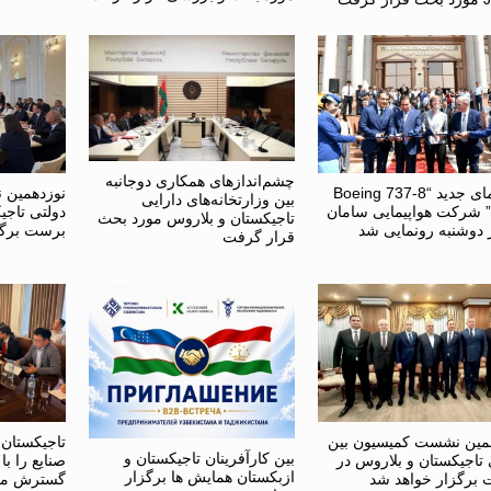
چشم‌اندازهای همکاری دوجانبه
هواپیمای جدید “Boeing 737-8
نوزدهمین 
بین وزارتخانه‌های دارایی
MA” شرکت هواپیمایی سامان
دولتی تاجی
تاجیکستان و بلاروس مورد بحث
ر دوشنبه رونمایی شد
برست برگز
قرار گرفت
مین نشست کمیسیون بین
تاجیکستان
بین کارآفرینان تاجیکستان و
 تاجیکستان و بلاروس در
صنایع را ب
ازبکستان همایش ها برگزار
برگزار خواهد شد
گسترش می