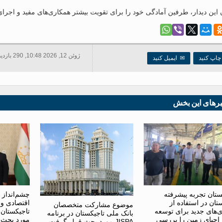
ن این دیدار، طرفین آمادگی خود را برای تقویت بیشتر همکاری‌های مفید و اجرای 
ژوئن 12, 2026 10:48, 290 بازدید ها
اپ کنید
✉
ایمیل کنید
برهای این بخش
ستان تجربه پیشرفته
چشم‌انداز 
تان در استفاده از
اقتصادی و 
موضوع مشارکت متخصصان
ی‌های جدید برای توسعه
تاجیکستان 
بانک ملی تاجیکستان در برنامه
حیای زمین را بررسی
مورد بحث 
JISPA مورد بحث قرار گرفت