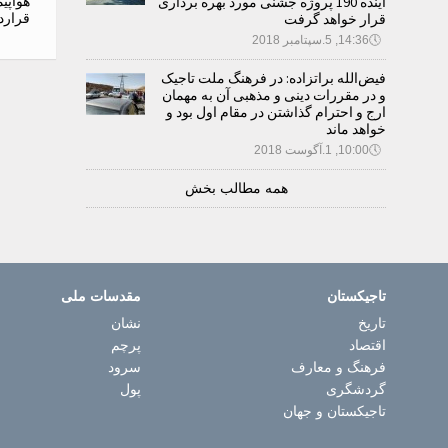
آینده 190 پروژه جشنی مورد بهره برداری
قرار خواهد گرفت
قرارد
🕔
14:36, 5.سپتامبر 2018
فیض‌الله براتزاده: در فرهنگ ملت تاجیک
و در مقررات دینی و مذهبی آن به مهمان
ارج و احترام گذاشتن در مقام اول بود و
خواهد ماند
🕔
10:00, 1.آگوست 2018
همه مطالب بخش
تاجیکستان
مقدسات ملی
تاریخ
نشان
اقتصاد
پرچم
فرهنگ و معارف
سرود
گردشگری
پول
تاجیکستان و جهان