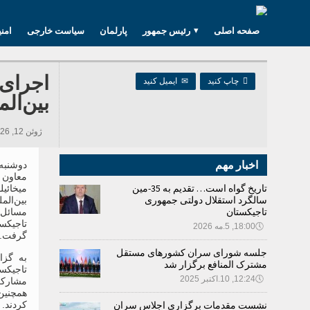
صفحه اصلی
رئیس جمهور
پارلمان
سیاست خارجی
امن
اجرای 

چاپ کنید
✉
ایمیل کنید
بین‌ال
ژوئن 12, 2026 10:48, 290 بازدید ها
اخبار مهم
معاون ا
تاریخ گواه است… تقدیم به 35-مین
میخائی
سالگرد استقلال دولتی جمهوری
بین‌الم
تاجیکستان
مسائل
تاجیکس
🕔
18:00, 5.مه 2026
گرفت.
جلسه شورای سران کشورهای مستقل
به گزا
مشترک المنافع برگزار شد
تاجیکست
🕔
12:24, 10.اکتبر 2025
مشارکت
همچنین
نشست مقدمات برگزاری اجلاس سران
کردند.