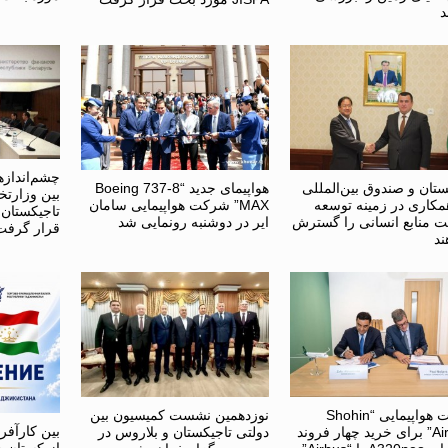
د
چشم‌اندازه
ستان و صندوق بین‌المللی
هواپیمای جدید “Boeing 737-8
بین وزارتخا
مکاری در زمینه توسعه
MAX” شرکت هواپیمایی سامان
تاجیکستان
 منابع انسانی را گسترش
ایر در دوشنبه رونمایی شد
قرار گرفت
ند
شرکت هواپیمایی “Shohin
نوزدهمین نشست کمیسیون بین
بین کارآفر
Airlines” برای خرید چهار فروند
دولتی تاجیکستان و بلاروس در
ازبکستان ه