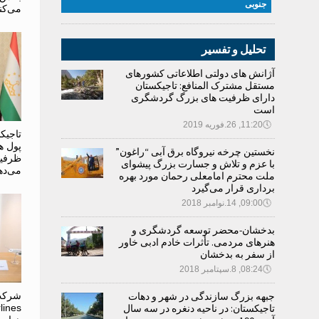
جنوبی
می‌کن
تحلیل و تفسیر
آژانش های دولتی اطلاعاتی کشورهای
مستقل مشترک المنافع: تاجیکستان
دارای ظرفیت های بزرگ گردشگری
است
🕔
11:20, 26.فوریه 2019
تاجیک
پول ه
نخستین چرخه نیروگاه برق آبی “راغون”
ظرفیت
با عزم و تلاش و جسارت بزرگ پیشوای
می‌ده
ملت محترم امامعلی رحمان مورد بهره
برداری قرار می‌گیرد
🕔
09:00, 14.نوامبر 2018
بدخشان-محضر توسعه گردشگری و
هنرهای مردمی. تأثرات خادم ادبی خاور
از سفر به بدخشان
🕔
08:24, 8.سپتامبر 2018
جبهه بزرگ سازندگی در شهر و دهات
تاجیکستان: در ناحیه دنغره در سه سال