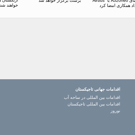
هواپیمای A320neo با “Airbus”
برست برگزار خواهد شد
خواهند شد
اد همکاری امضا کرد
اقدامات جهانی تاجیکستان
اقدامات بین المللی در ساحه آب
اقدامات بین المللی تاجیکستان
نوروز