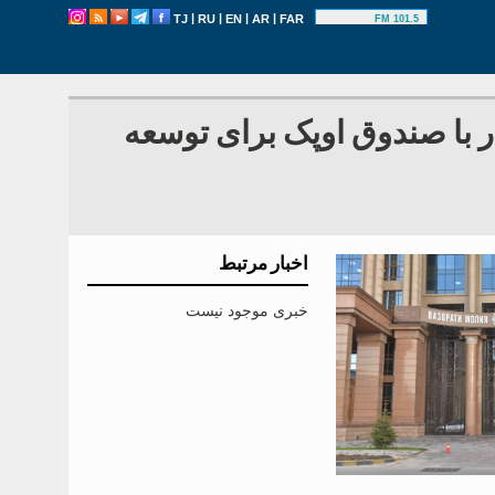
|
|
|
|
TJ
RU
EN
AR
FAR
101.5 FM
ر با صندوق اوپک برای توسعه
اخبار مرتبط
خبری موجود نیست