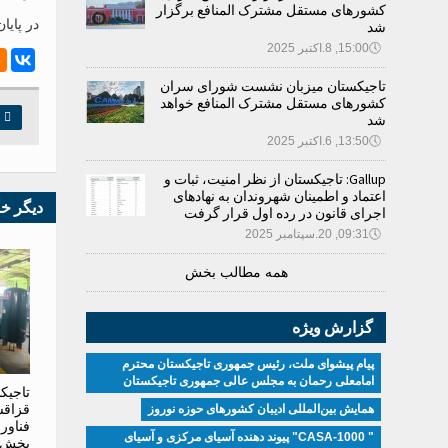
کشورهای مستقل مشترک المنافع برگزار
در پایا
شد
🕔
15:00, 8.اکتبر 2025
تاجیکستان میزبان نشست شورای سران
کشورهای مستقل مشترک المنافع خواهد

چ
شد
🕔
13:50, 6.اکتبر 2025
Gallup: تاجیکستان از نظر امنیت، ثبات و
اعتماد و اطمینان شهروندان به نهادهای
دیگر خ
اجرای قانون در رده اول قرار گرفت
🕔
09:31, 20.سپتامبر 2025
همه مطالب بخش
گزارش ویژه
پیام پیشوای ملت، رئیس جمهوری تاجیکستان محترم
امامعلی رحمان به مجلس عالی جمهوری تاجیکستان
تاجیک
قزاقس
همایش بین‌المللی ادیبان کشور‌های حوزه نوروز
فناور
" CASA-1000" پیوند دهنده آسیای مرکزی و آسیای
بخش ا