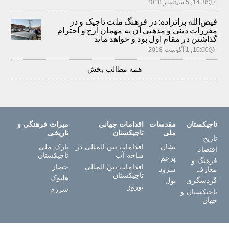
🕔
14:36, 5.سپتامبر 2018
فیض‌الله براتزاده: در فرهنگ ملت تاجیک و در
مقررات دینی و مذهبی آن به مهمان ارج و احترام
گذاشتن در مقام اول بود و خواهد ماند
🕔
10:00, 1.آگوست 2018
همه مطالب بخش
تاجیکستان
مقدسات
اقدامات جهانی
میراث فرهنگی و
ملی
تاجیکستان
تاریخی
تاریخ
نشان
اقدامات بین المللی در
پارک ملی
اقتصاد
ساحه آب
تاجیکستان
پرچم
فرهنگ و
اقدامات بین المللی
حصار
معارف
سرود
تاجیکستان
هلبوک
گردشگری
پول
نوروز
سرزم
تاجیکستان و
جهان