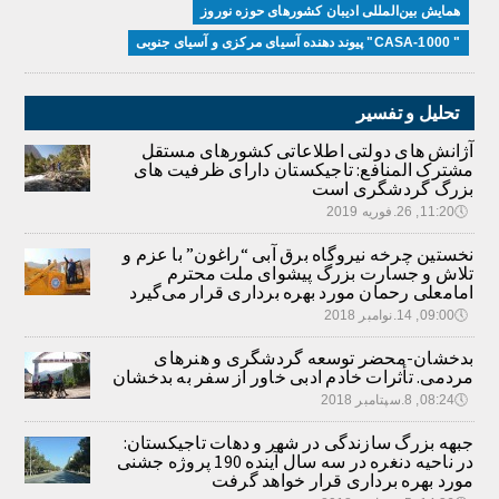
همایش بین‌المللی ادیبان کشور‌های حوزه نوروز
" CASA-1000" پیوند دهنده آسیای مرکزی و آسیای جنوبی
تحلیل و تفسیر
آژانش های دولتی اطلاعاتی کشورهای مستقل
مشترک المنافع: تاجیکستان دارای ظرفیت های
بزرگ گردشگری است
🕔
11:20, 26.فوریه 2019
نخستین چرخه نیروگاه برق آبی “راغون” با عزم و
تلاش و جسارت بزرگ پیشوای ملت محترم
امامعلی رحمان مورد بهره برداری قرار می‌گیرد
🕔
09:00, 14.نوامبر 2018
بدخشان-محضر توسعه گردشگری و هنرهای
مردمی. تأثرات خادم ادبی خاور از سفر به بدخشان
🕔
08:24, 8.سپتامبر 2018
جبهه بزرگ سازندگی در شهر و دهات تاجیکستان:
در ناحیه دنغره در سه سال آینده 190 پروژه جشنی
مورد بهره برداری قرار خواهد گرفت