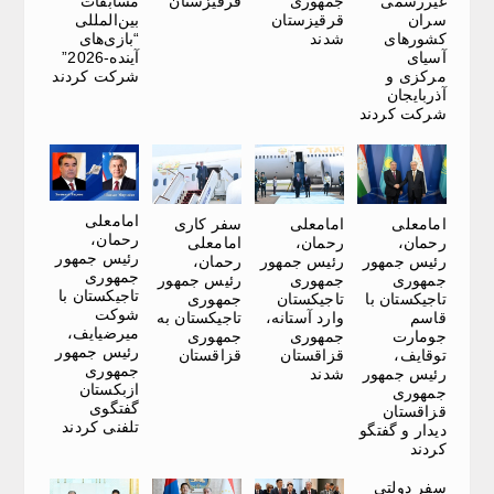
غیررسمی
جمهوری
قرقیزستان
مسابقات
سران
قرقیزستان
بین‌المللی
کشورهای
شدند
“بازی‌های
آسیای
آینده-2026”
مرکزی و
شرکت کردند
آذربایجان
شرکت کردند
امامعلی
امامعلی
امامعلی
سفر کاری
رحمان،
رحمان،
رحمان،
امامعلی
رئیس جمهور
رئیس جمهور
رئیس جمهور
رحمان،
جمهوری
جمهوری
جمهوری
رئیس جمهور
تاجیکستان با
تاجیکستان با
تاجیکستان
جمهوری
شوکت
قاسم
وارد آستانه،
تاجیکستان به
میرضیایف،
جومارت
جمهوری
جمهوری
رئیس جمهور
توقایف،
قزاقستان
قزاقستان
جمهوری
رئیس جمهور
شدند
ازبکستان
جمهوری
گفتگوی
قزاقستان
تلفنی کردند
دیدار و گفتگو
کردند
سفر دولتی