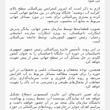
می شود.
لازم به ذکر است که امروز کنفرانس بین‌المللی سطح بالای
“فرآیند آب دوشنبه” جایگاه ویژه‌ای در بین مجامع جهانی کسب
کرده و بستری بین‌المللی برای بحث در مورد مسائل جهانی
مربوط به منابع آب محسوب می‌شود.
تصویب قطعنامه‌ها توسط سازمان معتبر جهانی، بیانگر پذیرش
ابتکارات تاجیکستان، به ویژه ابتکارات سازنده امامعلی
رحمان، رئیس جمهور کشورمان، توسط جامعه بین‌المللی
است.
در این روند، تأسیس جایزه بین‌المللی رئیس جمهور جمهوری
تاجیکستان در حوزه آب، جایگاه تاجیکستان را به عنوان کشور
کلیدی در حل مسائل آب در سطح جهانی بیش از پیش تقویت
خواهد کرد.
همچنین، توجه محققان و مؤسسات علمی و تحقیقاتی در این
حوزه را برای تقویت مطالعه مسائل مربوط به آب افزایش
می‌دهد و روند تبادل فناوری و جذب سرمایه‌گذاری برای
حفاظت از یخچال‌های طبیعی و دسترسی به آب پاک را تقویت
خواهد کرد.
برای تعیین نامزدهای این جایزه، کمیسیونی ذیصلاح تشکیل
خواهد شد که نمایندگان موسسه آب، محیط زیست و بهداشت
دانشگاه سازمان ملل متحد نیز در آن حضور خواهند داشت و
مراسم اهدای جوایز در چارچوب رویدادهای بین‌المللی در حوزه