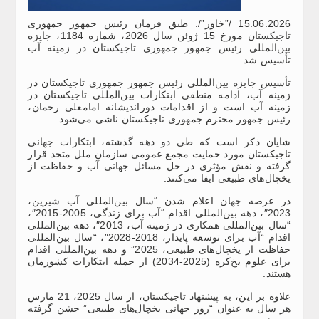
15.06.2026 /”خاور”/. طبق فرمان رئیس جمهور جمهوری
تاجیکستان مورخ 15 ژوئن سال 2026، شماره 1184، جایزه
بین‌المللی رئیس جمهور جمهوری تاجیکستان در زمینه آب
تأسیس شد.
تأسیس جایزه بین‌المللی رئیس جمهور جمهوری تاجیکستان در
زمینه آب، ادامه منطقی ابتکارات بین‌المللی تاجیکستان در
زمینه آب است و از اقدامات دوراندیشانه امامعلی رحمان،
رئیس جمهور محترم جمهوری تاجیکستان ناشی می‌شود.
شایان ذکر است که طی دو دهه گذشته، ابتکارات جهانی
تاجیکستان مورد حمایت مجمع عمومی سازمان ملل متحد قرار
گرفته و نقش مؤثری در حل مسائل جهانی آب و حفاظت از
یخچال‌های طبیعی ایفا می‌کنند.
در عرصه جهان اعلام شدن “سال بین‌المللی آب شیرین،
2023″، دهه بین‌المللی اقدام “آب برای زندگی، 2005-2015″،
“سال بین‌المللی همکاری در زمینه آب، 2013″، دهه بین‌المللی
اقدام “آب برای توسعه پایدار، 2018-2028″، “سال بین‌المللی
حفاظت از یخچال‌های طبیعی، 2025” و دهه بین‌المللی اقدام
برای علوم یخ‌کره (2025-2034) از جمله ابتکارات کشورمان
هستند.
علاوه بر این، به پیشنهاد تاجیکستان، از سال 2025، 21 مارس
هر سال به عنوان “روز جهانی یخچال‌های طبیعی” جشن گرفته