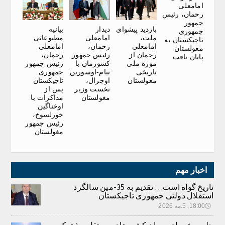
امامعلی
رحمان، رئیس
جمهور
بازدید پیشوای
دیدار
بیانیه
جمهوری
ملت،
امامعلی
مطبوعاتی
تاجیکستان به
امامعلی
رحمان،
امامعلی
مغولستان
رحمان از
رئیس جمهور
رحمان،
پایان یافت
موزه ملی
کشورمان با
رئیس جمهور
تاریخی
نیام-اوسورین
جمهوری
مغولستان
اوچرال،
تاجیکستان
نخست وزیر
پس از
مغولستان
مذاکرات با
اوخناگین
خورلسوخ،
رئیس جمهور
مغولستان
اخبار مهم
تاریخ گواه است… تقدیم به 35-مین سالگرد
استقلال دولتی جمهوری تاجیکستان
🕔
18:00, 5.مه 2026