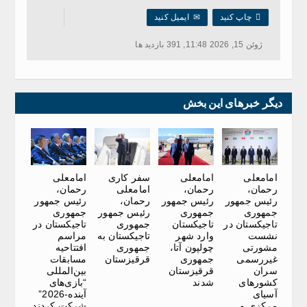

چاپ کنید
✉
ایمیل کنید
ژوئن 15, 2026 11:48, 391 بازدید ها
دیگر خبرهای این بخش
امامعلی
امامعلی
سفر کاری
امامعلی
رحمان،
رحمان،
امامعلی
رحمان،
رئیس جمهور
رئیس جمهور
رحمان،
رئیس جمهور
جمهوری
جمهوری
رئیس جمهور
جمهوری
تاجیکستان در
تاجیکستان
جمهوری
تاجیکستان در
نشست
وارد شهر
تاجیکستان به
مراسم
مشورتی
چولپون آتا،
جمهوری
افتتاحیه
غیررسمی
جمهوری
قرقیزستان
مسابقات
سران
قرقیزستان
بین‌المللی
کشورهای
شدند
“بازی‌های
آسیای
آینده-2026”
مرکزی و
شرکت کردند