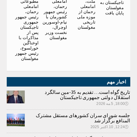
ملت،
امامعلی
مطبوعاتی
تاجیکستان به
امامعلی
رحمان،
امامعلی
مغولستان
رحمان از
رئیس جمهور
رحمان،
پایان یافت
موزه ملی
کشورمان با
رئیس جمهور
تاریخی
نیام-اوسورین
جمهوری
مغولستان
اوچرال،
تاجیکستان
نخست وزیر
پس از
مغولستان
مذاکرات با
اوخناگین
خورلسوخ،
رئیس جمهور
مغولستان
اخبار مهم
تاریخ گواه است… تقدیم به 35-مین سالگرد
استقلال دولتی جمهوری تاجیکستان
🕔
18:00, 5.مه 2026
جلسه شورای سران کشورهای مستقل مشترک
المنافع برگزار شد
🕔
12:24, 10.اکتبر 2025