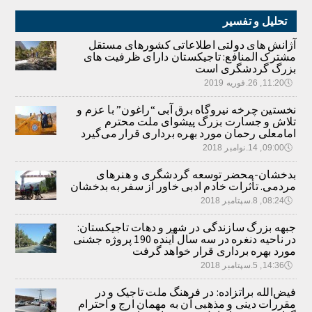
تحلیل و تفسیر
آژانش های دولتی اطلاعاتی کشورهای مستقل
مشترک المنافع: تاجیکستان دارای ظرفیت های
بزرگ گردشگری است
🕔
11:20, 26.فوریه 2019
نخستین چرخه نیروگاه برق آبی “راغون” با عزم و
تلاش و جسارت بزرگ پیشوای ملت محترم
امامعلی رحمان مورد بهره برداری قرار می‌گیرد
🕔
09:00, 14.نوامبر 2018
بدخشان-محضر توسعه گردشگری و هنرهای
مردمی. تأثرات خادم ادبی خاور از سفر به بدخشان
🕔
08:24, 8.سپتامبر 2018
جبهه بزرگ سازندگی در شهر و دهات تاجیکستان:
در ناحیه دنغره در سه سال آینده 190 پروژه جشنی
مورد بهره برداری قرار خواهد گرفت
🕔
14:36, 5.سپتامبر 2018
فیض‌الله براتزاده: در فرهنگ ملت تاجیک و در
مقررات دینی و مذهبی آن به مهمان ارج و احترام