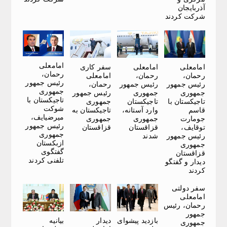
آذربایجان
شرکت کردند
امامعلی
امامعلی
امامعلی
سفر کاری
رحمان،
رحمان،
رحمان،
امامعلی
رئیس جمهور
رئیس جمهور
رئیس جمهور
رحمان،
جمهوری
جمهوری
جمهوری
رئیس جمهور
تاجیکستان با
تاجیکستان با
تاجیکستان
جمهوری
شوکت
قاسم
وارد آستانه،
تاجیکستان به
میرضیایف،
جومارت
جمهوری
جمهوری
رئیس جمهور
توقایف،
قزاقستان
قزاقستان
جمهوری
رئیس جمهور
شدند
ازبکستان
جمهوری
گفتگوی
قزاقستان
تلفنی کردند
دیدار و گفتگو
کردند
سفر دولتی
امامعلی
رحمان، رئیس
جمهور
بازدید پیشوای
دیدار
بیانیه
جمهوری