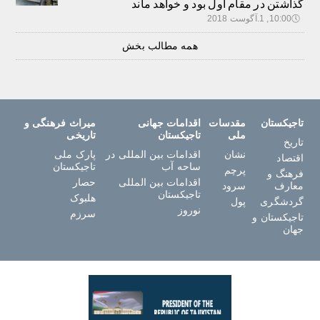
گذاشتن در مقام اول بود و خواهد ماند
🕔
10:00, 1.آگوست 2018
همه مطالب بخش
تاجیکستان
مقدسات
اقدامات جهانی
میراث فرهنگی و
ملی
تاجیکستان
تاریخی
تاریخ
نشان
اقدامات بین المللی در
پارک ملی
اقتصاد
ساحه آب
تاجیکستان
پرچم
فرهنگ و
اقدامات بین المللی
حصار
معارف
سرود
تاجیکستان
هلبوک
گردشگری
پول
نوروز
سرزم
تاجیکستان و
جهان