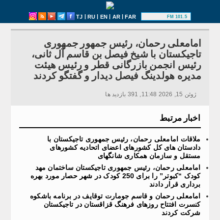
|
|
|
|
TJ
RU
EN
AR
FAR
101.5 FM
امامعلی رحمان، رئیس جمهور جمهوری
تاجیکستان با شیخ فیصل بن قاسم آل ثانی،
رئیس انجمن بازرگانی قطر و رئیس هیئت
مدیره هولدینگ فیصل دیدار و گفتگو کردند
ژوئن 15, 2026 11:48, 391 بازدید ها
اخبار مرتبط
ملاقات امامعلی رحمان، رئیس جمهوری تاجیکستان با
دادستان های کل کشورهای اعضای اتحادیه کشورهای
مستقل و سازمان همکاری شانگهای
امامعلی رحمان، رئیس جمهوری تاجیکستان ساختمان مهد
کودک “کبوتر” را برای 250 کودک در شهر حصار مورد بهره
برداری قرار دادند
امامعلی رحمان و قاسم جومارت توقایف در برنامه باشکوه
کنسرت افتتاح روزهای فرهنگ قزاقستان در تاجیکستان
شرکت کردند