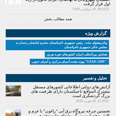
اول قرار گرفت
🕔
09:31, 20.سپتامبر 2025
همه مطالب بخش
گزارش ویژه
پیام پیشوای ملت، رئیس جمهوری تاجیکستان محترم امامعلی رحمان به
مجلس عالی جمهوری تاجیکستان
همایش بین‌المللی ادیبان کشور‌های حوزه نوروز
" CASA-1000" پیوند دهنده آسیای مرکزی و آسیای جنوبی
تحلیل و تفسیر
آژانش های دولتی اطلاعاتی کشورهای مستقل
مشترک المنافع: تاجیکستان دارای ظرفیت های
بزرگ گردشگری است
🕔
11:20, 26.فوریه 2019
نخستین چرخه نیروگاه برق آبی “راغون” با عزم و
تلاش و جسارت بزرگ پیشوای ملت محترم