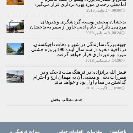
امامعلی رحمان مورد بهره برداری قرار می‌گیرد
🕔
09:00, 14.نوامبر 2018
بدخشان-محضر توسعه گردشگری و هنرهای
مردمی. تأثرات خادم ادبی خاور از سفر به بدخشان
🕔
08:24, 8.سپتامبر 2018
جبهه بزرگ سازندگی در شهر و دهات تاجیکستان:
در ناحیه دنغره در سه سال آینده 190 پروژه جشنی
مورد بهره برداری قرار خواهد گرفت
🕔
14:36, 5.سپتامبر 2018
فیض‌الله براتزاده: در فرهنگ ملت تاجیک و در
مقررات دینی و مذهبی آن به مهمان ارج و احترام
گذاشتن در مقام اول بود و خواهد ماند
🕔
10:00, 1.آگوست 2018
همه مطالب بخش
تاجیکستان
مقدسات
اقدامات جهانی
میراث فرهنگی و