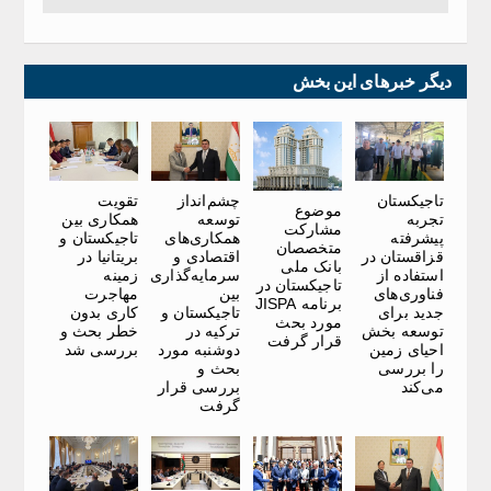
دیگر خبرهای این بخش
تاجیکستان
چشم‌انداز
تقویت
موضوع
تجربه
توسعه
همکاری بین
مشارکت
پیشرفته
همکاری‌های
تاجیکستان و
متخصصان
قزاقستان در
اقتصادی و
بریتانیا در
بانک ملی
استفاده از
سرمایه‌گذاری
زمینه
تاجیکستان در
فناوری‌های
بین
مهاجرت
برنامه JISPA
جدید برای
تاجیکستان و
کاری بدون
مورد بحث
توسعه بخش
ترکیه در
خطر بحث و
قرار گرفت
احیای زمین
دوشنبه مورد
بررسی شد
را بررسی
بحث و
می‌کند
بررسی قرار
گرفت