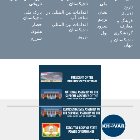
ملی
تاجیکستان
تاریخی
تاریخ
نشان
اقدامات بین المللی در
پارک ملی
اقتصاد
ساحه آب
تاجیکستان
پرچم
فرهنگ و
اقدامات بین المللی
حصار
معارف
سرود
تاجیکستان
هلبوک
گردشگری
پول
نوروز
سرزم
تاجیکستان و
جهان