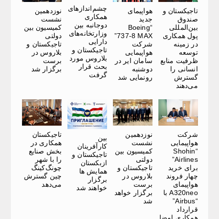
چشم‌اندازهای
تاجیکستان و
هواپیمای
نوزدهمین
همکاری
صندوق
جدید
نشست
دوجانبه بین
بین‌المللی
“Boeing
کمیسیون بین
وزارتخانه‌های
پول همکاری
737-8 MAX”
دولتی
دارایی
در زمینه
شرکت
تاجیکستان و
تاجیکستان و
توسعه
هواپیمایی
بلاروس در
بلاروس مورد
ظرفیت منابع
سامان ایر در
برست
بحث قرار
انسانی را
دوشنبه
برگزار شد
گرفت
گسترش
رونمایی شد
می‌دهند
شرکت
نوزدهمین
تاجیکستان
بین
هواپیمایی
نشست
همکاری در
کارآفرینان
“Shohin
کمیسیون بین
بخش صنایع
تاجیکستان و
Airlines”
دولتی
را با شهر
ازبکستان
برای خرید
تاجیکستان و
چونگ‌کینگ
همایش ها
چهار فروند
بلاروس در
چین گسترش
برگزار
هواپیمای
برست
می‌دهد
خواهند شد
A320neo با
برگزار خواهد
“Airbus”
شد
قرارداد
همکاری امضا