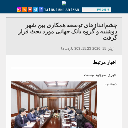
|
|
|
|
TJ
RU
EN
AR
FAR
101.5 FM
چشم‌اندازهای توسعه همکاری بین شهر
دوشنبه و گروه بانک جهانی مورد بحث قرار
گرفت
ژوئن 15, 2026 15:23, 303 بازدید ها
اخبار مرتبط
خبری موجود نیست
دوشنبه،