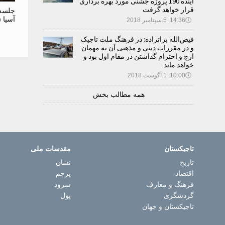
آینده 190 پروژه جشنی مورد بهره برداری
قرار خواهد گرفت
جلسه 
آسیا (APA) در باکو برگزار 
🕔
14:36, 5.سپتامبر 2018
فیض‌الله براتزاده: در فرهنگ ملت تاجیک
و در مقررات دینی و مذهبی آن به مهمان
ارج و احترام گذاشتن در مقام اول بود و
خواهد ماند
🕔
10:00, 1.آگوست 2018
همه مطالب بخش
تاجیکستان
مقدسات ملی
تاریخ
نشان
اقتصاد
پرچم
فرهنگ و معارف
سرود
گردشگری
پول
تاجیکستان و جهان