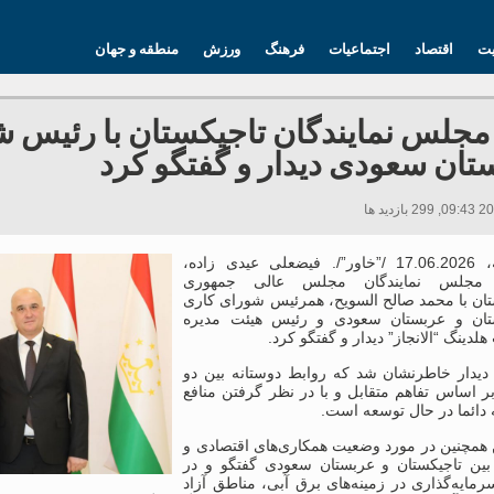
یت
اقتصاد
اجتماعیات
فرهنگ
ورزش
منطقه و جهان
جلس نمایندگان تاجیکستان با رئیس 
تان سعودی دیدار و گفتگو کرد
دوشنبه، 17.06.2026 /”خاور”/. فیضعلی عیدی زاده،
مجلس نمایندگان مجلس عالی جمهوری
تان با محمد صالح السویح، همرئیس شورای کاری
تان و عربستان سعودی و رئیس هیئت مدیره
دینگ “الانجاز” دیدار و گفتگو کرد.
 دیدار خاطرنشان شد که روابط دوستانه بین دو
ر اساس تفاهم متقابل و با در نظر گرفتن منافع
 دائما در حال توسعه است.
همچنین در مورد وضعیت همکاری‌های اقتصادی و
بین تاجیکستان و عربستان سعودی گفتگو و در
مایه‌گذاری در زمینه‌های برق آبی، مناطق آزاد