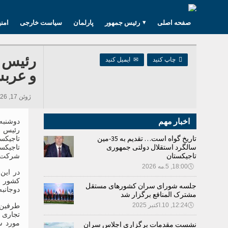
صفحه اصلی
رئیس جمهور
پارلمان
سیاست خارجی
امن
رئیس م

چاپ کنید
✉
ایمیل کنید
و عربس
ژوئن 17, 2026 09:43, 299 بازدید ها
اخبار مهم
رئیس 
تاریخ گواه است… تقدیم به 35-مین
تاجیکس
سالگرد استقلال دولتی جمهوری
تاجیکس
تاجیکستان
شرکت هل
🕔
18:00, 5.مه 2026
در این
کشور ب
جلسه شورای سران کشورهای مستقل
دوجانبه
مشترک المنافع برگزار شد
🕔
12:24, 10.اکتبر 2025
طرفین 
تجاری 
مورد سر
نشست مقدمات برگزاری اجلاس سران