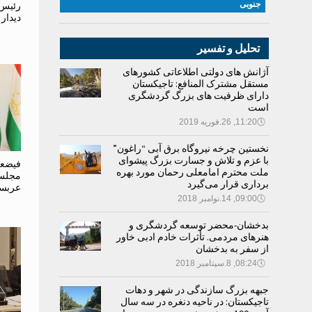
جنوبی
رئیس
دیدار 
تحلیل و تفسیر
آژانش های دولتی اطلاعاتی کشورهای
مستقل مشترک المنافع: تاجیکستان
دارای ظرفیت های بزرگ گردشگری
است
🕔
11:20, 26.فوریه 2019
نخستین چرخه نیروگاه برق آبی “راغون”
با عزم و تلاش و جسارت بزرگ پیشوای
فیضعل
ملت محترم امامعلی رحمان مورد بهره
مجلس
برداری قرار می‌گیرد
عربست
🕔
09:00, 14.نوامبر 2018
بدخشان-محضر توسعه گردشگری و
هنرهای مردمی. تأثرات خادم ادبی خاور
از سفر به بدخشان
🕔
08:24, 8.سپتامبر 2018
جبهه بزرگ سازندگی در شهر و دهات
تاجیکستان: در ناحیه دنغره در سه سال