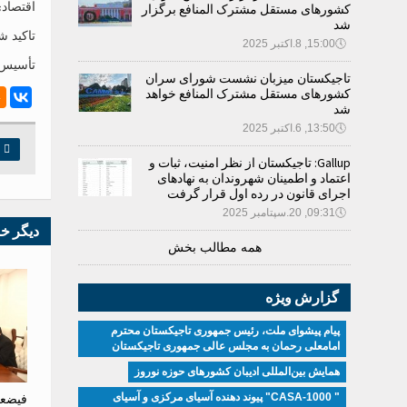
اقتصاد
کشورهای مستقل مشترک المنافع برگزار
شد
تاکید ش
🕔
15:00, 8.اکتبر 2025
تأسیس 
تاجیکستان میزبان نشست شورای سران
کشورهای مستقل مشترک المنافع خواهد
شد
🕔
13:50, 6.اکتبر 2025

چ
Gallup: تاجیکستان از نظر امنیت، ثبات و
اعتماد و اطمینان شهروندان به نهادهای
اجرای قانون در رده اول قرار گرفت
🕔
09:31, 20.سپتامبر 2025
دیگر خ
همه مطالب بخش
گزارش ویژه
پیام پیشوای ملت، رئیس جمهوری تاجیکستان محترم
امامعلی رحمان به مجلس عالی جمهوری تاجیکستان
همایش بین‌المللی ادیبان کشور‌های حوزه نوروز
" CASA-1000" پیوند دهنده آسیای مرکزی و آسیای
فیضعل