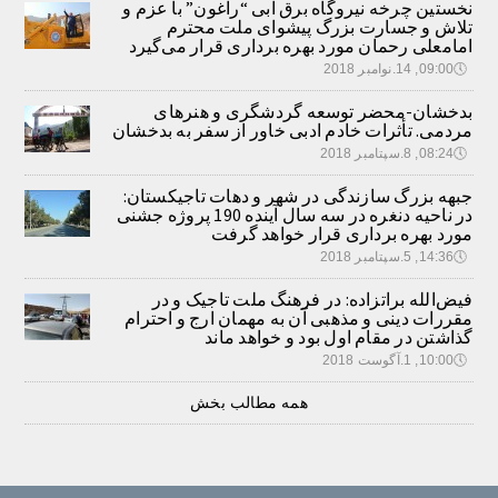
نخستین چرخه نیروگاه برق آبی “راغون” با عزم و
تلاش و جسارت بزرگ پیشوای ملت محترم
امامعلی رحمان مورد بهره برداری قرار می‌گیرد
🕔
09:00, 14.نوامبر 2018
بدخشان-محضر توسعه گردشگری و هنرهای
مردمی. تأثرات خادم ادبی خاور از سفر به بدخشان
🕔
08:24, 8.سپتامبر 2018
جبهه بزرگ سازندگی در شهر و دهات تاجیکستان:
در ناحیه دنغره در سه سال آینده 190 پروژه جشنی
مورد بهره برداری قرار خواهد گرفت
🕔
14:36, 5.سپتامبر 2018
فیض‌الله براتزاده: در فرهنگ ملت تاجیک و در
مقررات دینی و مذهبی آن به مهمان ارج و احترام
گذاشتن در مقام اول بود و خواهد ماند
🕔
10:00, 1.آگوست 2018
همه مطالب بخش