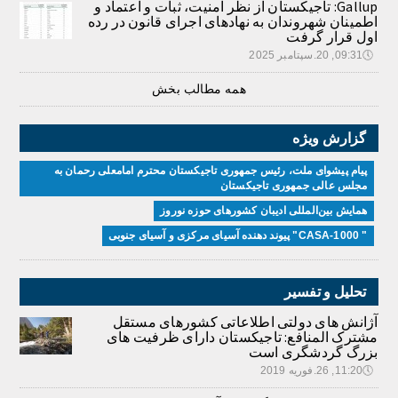
Gallup: تاجیکستان از نظر امنیت، ثبات و اعتماد و
اطمینان شهروندان به نهادهای اجرای قانون در رده
اول قرار گرفت
🕔
09:31, 20.سپتامبر 2025
همه مطالب بخش
گزارش ویژه
پیام پیشوای ملت، رئیس جمهوری تاجیکستان محترم امامعلی رحمان به
مجلس عالی جمهوری تاجیکستان
همایش بین‌المللی ادیبان کشور‌های حوزه نوروز
" CASA-1000" پیوند دهنده آسیای مرکزی و آسیای جنوبی
تحلیل و تفسیر
آژانش های دولتی اطلاعاتی کشورهای مستقل
مشترک المنافع: تاجیکستان دارای ظرفیت های
بزرگ گردشگری است
🕔
11:20, 26.فوریه 2019