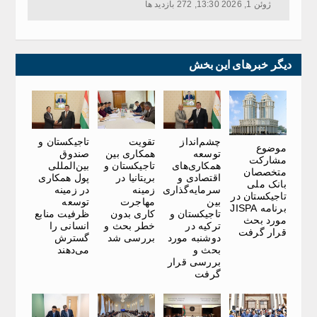
ژوئن 1, 2026 13:30, 272 بازدید ها
دیگر خبرهای این بخش
چشم‌انداز
تقویت
تاجیکستان و
موضوع
توسعه
همکاری بین
صندوق
مشارکت
همکاری‌های
تاجیکستان و
بین‌المللی
متخصصان
اقتصادی و
بریتانیا در
پول همکاری
بانک ملی
سرمایه‌گذاری
زمینه
در زمینه
تاجیکستان در
بین
مهاجرت
توسعه
برنامه JISPA
تاجیکستان و
کاری بدون
ظرفیت منابع
مورد بحث
ترکیه در
خطر بحث و
انسانی را
قرار گرفت
دوشنبه مورد
بررسی شد
گسترش
بحث و
می‌دهند
بررسی قرار
گرفت