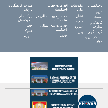
تاجیکستان
مقدسات
اقدامات جهانی
میراث فرهنگی و
ملی
تاجیکستان
تاریخی
تاریخ
نشان
اقدامات بین المللی در
پارک ملی
اقتصاد
ساحه آب
تاجیکستان
پرچم
فرهنگ و
اقدامات بین المللی
حصار
معارف
سرود
تاجیکستان
هلبوک
گردشگری
پول
نوروز
سرزم
تاجیکستان و
جهان