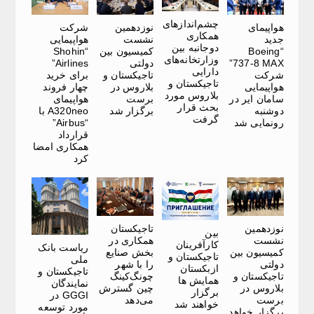
چشم‌اندازهای
هواپیمای
نوزدهمین
شرکت
همکاری
جدید
نشست
هواپیمایی
دوجانبه بین
“Boeing
کمیسیون بین
“Shohin
وزارتخانه‌های
737-8 MAX”
دولتی
Airlines”
دارایی
شرکت
تاجیکستان و
برای خرید
تاجیکستان و
هواپیمایی
بلاروس در
چهار فروند
بلاروس مورد
سامان ایر در
برست
هواپیمای
بحث قرار
دوشنبه
برگزار شد
A320neo با
گرفت
رونمایی شد
“Airbus”
قرارداد
همکاری امضا
کرد
نوزدهمین
تاجیکستان
بین
نشست
همکاری در
کارآفرینان
ریاست بانک
کمیسیون بین
بخش صنایع
تاجیکستان و
ملی
دولتی
را با شهر
ازبکستان
تاجیکستان و
تاجیکستان و
چونگ‌کینگ
همایش ها
نمایندگان
بلاروس در
چین گسترش
برگزار
GGGI در
برست
می‌دهد
خواهند شد
مورد توسعه
برگزار خواهد