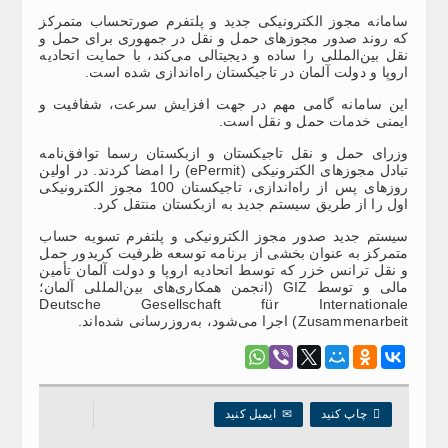
سامانه مجوز الکترونیکی جدید و پلتفرم صورتحساب متمرکز
که روند صدور مجوزهای حمل و نقل در جمهوری برای حمل و
نقل بین‌المللی را ساده و دیجیتالی می‌کند، با حمایت اتحادیه
اروپا و دولت آلمان در تاجیکستان راه‌اندازی شده است.
این سامانه گامی مهم در جهت افزایش سرعت، شفافیت و
ایمنی خدمات حمل و نقل است.
وزرای حمل و نقل تاجیکستان و ازبکستان رسما توافق‌نامه‌
تبادل مجوزهای الکترونیکی (ePermit) را امضا کردند. در اولین
روزهای پس از راه‌اندازی، تاجیکستان 100 مجوز الکترونیکی
اول را از طریق سیستم جدید به ازبکستان منتقل کرد.
سیستم جدید صدور مجوز الکترونیکی و پلتفرم تسویه حساب
متمرکز به عنوان بخشی از برنامه توسعه ظرفیت کریدور حمل
و نقل ترانس خزر که توسط اتحادیه اروپا و دولت آلمان تأمین
مالی و توسط GIZ (انجمن همکاری‌های بین‌المللی آلمان؛
Deutsche Gesellschaft für Internationale
Zusammenarbeit) اجرا می‌شود، به‌روزرسانی شده‌اند.

چاپ کنید
✉
ایمیل کنید