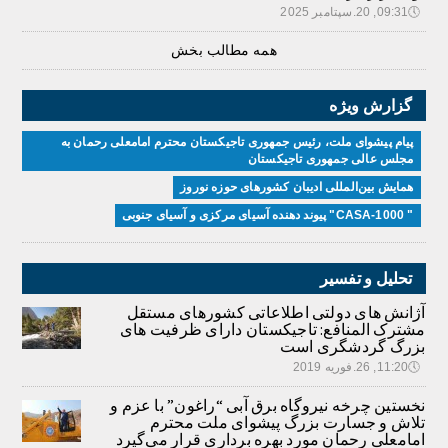
🕔
09:31, 20.سپتامبر 2025
همه مطالب بخش
گزارش ویژه
پیام پیشوای ملت، رئیس جمهوری تاجیکستان محترم امامعلی رحمان به
مجلس عالی جمهوری تاجیکستان
همایش بین‌المللی ادیبان کشور‌های حوزه نوروز
" CASA-1000" پیوند دهنده آسیای مرکزی و آسیای جنوبی
تحلیل و تفسیر
آژانش های دولتی اطلاعاتی کشورهای مستقل
مشترک المنافع: تاجیکستان دارای ظرفیت های
بزرگ گردشگری است
🕔
11:20, 26.فوریه 2019
نخستین چرخه نیروگاه برق آبی “راغون” با عزم و
تلاش و جسارت بزرگ پیشوای ملت محترم
امامعلی رحمان مورد بهره برداری قرار می‌گیرد