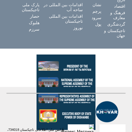
نشان
اقدامات بین المللی در
پارک ملی
اقتصاد
ساحه آب
تاجیکستان
پرچم
فرهنگ و
اقدامات بین المللی
حصار
معارف
سرود
تاجیکستان
هلبوک
گردشگری
پول
نوروز
سرزم
تاجیکستان و
جهان
آژانس ملی اطلاعاتی تاجیکستان 734018،