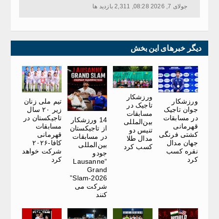
جولای 7, 2026 08:28, 2,311 بازدید ها
دیگر خبرهای این بخش
ورزشکار
ورزشکار
تیم ملی زنان
تاجیک در
جوان تاجیک
زیر ۲۰ سال
مسابقات
در مسابقات
تاجیکستان در
14 ورزشکار
بین‌المللی
قهرمانی
مسابقات
از تاجیکستان
تنیس دو
کشتی فرنگی
قهرمانی
در مسابقات
مدال طلا
جهان مدال
کافا-۲۰۲۶
بین‌المللی
کسب کرد
نقره کسب
شرکت خواهد
جودو
کرد
کرد
“Lausanne
Grand
Slam-2026”
شرکت می
کنند