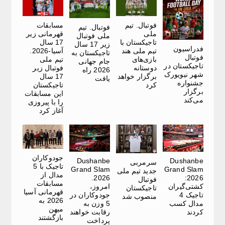
فوتبال. تیم
مسابقات
فوتبال. تیم
ملی
قهرمانی زیر
ملی فوتبال
تاجیکستان با
17 سال
زیر 17 سال
فدراسیون
تیم ملی هند
آسیا-2026.
تاجیکستان به
فوتبال
بازی‌های
تیم ملی
جام جهانی
تاجیکستان در
دوستانه
فوتبال زیر
2026 راه
شهر نیویورک
برگزار خواهد
17 سال
یافت
جشنواره‌
کرد
تاجیکستان
برگزار
این مسابقات
می‌کند
را با پیروزی
آغاز کرد
جودوکاران
Dushanbe
Dushanbe
سرمربی
تاجیک با 5
Grand Slam
Grand Slam
جدید تیم ملی
مدال از
2026.
2026:
فوتبال
مسابقات
کشتی‌گیران
امروز،
تاجیکستان
قهرمانی آسیا
تاجیک 4
جودوکاران در
منصوب شد
2026 به
مدال کسب
5 وزن به
میهن
کردند
رقابت خواهند
بازگشتند
پرداخت