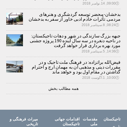
🕔
09:00, 14.نوامبر 2018
بدخشان-محضر توسعه گردشگری و هنرهای
مردمی. تأثرات خادم ادبی خاور از سفر به بدخشان
🕔
08:24, 8.سپتامبر 2018
جبهه بزرگ سازندگی در شهر و دهات تاجیکستان:
در ناحیه دنغره در سه سال آینده 190 پروژه جشنی
مورد بهره برداری قرار خواهد گرفت
🕔
14:36, 5.سپتامبر 2018
فیض‌الله براتزاده: در فرهنگ ملت تاجیک و در
مقررات دینی و مذهبی آن به مهمان ارج و احترام
گذاشتن در مقام اول بود و خواهد ماند
🕔
10:00, 1.آگوست 2018
همه مطالب بخش
تاجیکستان
مقدسات
اقدامات جهانی
میراث فرهنگی و
ملی
تاجیکستان
تاریخی
تاریخ