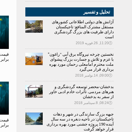
تحلیل و تفسیر
آژانش های دولتی اطلاعاتی کشورهای
مستقل مشترک المنافع: تاجیکستان
دارای ظرفیت های بزرگ گردشگری
است
🕔
11:20, 26.فوریه 2019
نخستین چرخه نیروگاه برق آبی “راغون”
قیمت 
با عزم و تلاش و جسارت بزرگ پیشوای
برابر
ملت محترم امامعلی رحمان مورد بهره
برداری قرار می‌گیرد
🕔
09:00, 14.نوامبر 2018
بدخشان-محضر توسعه گردشگری و
هنرهای مردمی. تأثرات خادم ادبی خاور
از سفر به بدخشان
🕔
08:24, 8.سپتامبر 2018
جبهه بزرگ سازندگی در شهر و دهات
تاجیکستان: در ناحیه دنغره در سه سال
قیمت 
آینده 190 پروژه جشنی مورد بهره برداری
برابر
قرار خواهد گرفت