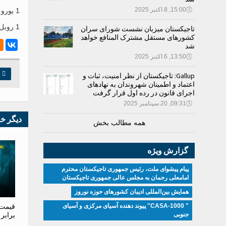
🕔
15:00, 8.اکتبر 2025
1 یورو از 10.5000 الی 10.7000 سامانی؛
1 روبل روسیه از 0.1110 الی 0.1228 سامانی.
تاجیکستان میزبان نشست شورای سران
کشورهای مستقل مشترک المنافع خواهد
شد
🕔
13:50, 6.اکتبر 2025

چ
Gallup: تاجیکستان از نظر امنیت، ثبات و
اعتماد و اطمینان شهروندان به نهادهای
اجرای قانون در رده اول قرار گرفت
🕔
09:31, 20.سپتامبر 2025
دیگر خ
همه مطالب بخش
گزارش ویژه
پیام پیشوای ملت، رئیس جمهوری تاجیکستان محترم
امامعلی رحمان به مجلس عالی جمهوری تاجیکستان
همایش بین‌المللی ادیبان کشور‌های حوزه نوروز
قیمت 
" CASA-1000" پیوند دهنده آسیای مرکزی و آسیای
برابر
جنوبی