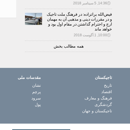
🕔
14:36, 5.سپتامبر 2018
فیض‌الله براتزاده: در فرهنگ ملت تاجیک
و در مقررات دینی و مذهبی آن به مهمان
ارج و احترام گذاشتن در مقام اول بود و
خواهد ماند
🕔
10:00, 1.آگوست 2018
همه مطالب بخش
تاجیکستان
مقدسات ملی
تاریخ
نشان
اقتصاد
پرچم
فرهنگ و معارف
سرود
گردشگری
پول
تاجیکستان و جهان