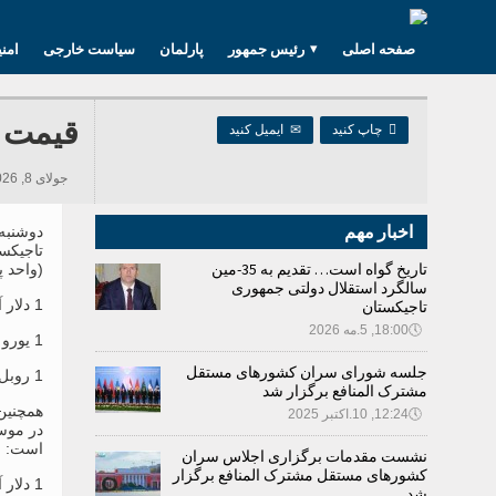
صفحه اصلی
رئیس جمهور
پارلمان
سیاست خارجی
امن
قیمت ت

چاپ کنید
✉
ایمیل کنید
جولای 8, 2026 08:05, 598 بازدید ها
اخبار مهم
تاجیکست
تاریخ گواه است… تقدیم به 35-مین
(واحد پ
سالگرد استقلال دولتی جمهوری
1 دلار آمریکا – 9.2728 سامانی؛
تاجیکستان
🕔
18:00, 5.مه 2026
1 یورو – 10.6053 سامانی؛
جلسه شورای سران کشورهای مستقل
1 روبل روسیه 0.1216 سامانی است.
مشترک المنافع برگزار شد
همچنین
🕔
12:24, 10.اکتبر 2025
در موس
است:
نشست مقدمات برگزاری اجلاس سران
کشورهای مستقل مشترک المنافع برگزار
1 دلار آمریکا از 9.2900 الی 9.3000 سامانی؛
شد