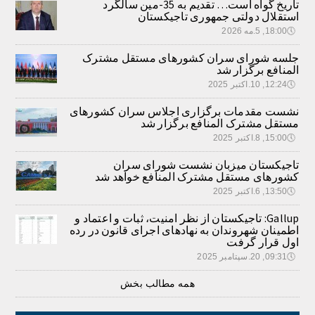
تاریخ گواه است… تقدیم به 35-مین سالگرد
استقلال دولتی جمهوری تاجیکستان
🕔
18:00, 5.مه 2026
جلسه شورای سران کشورهای مستقل مشترک
المنافع برگزار شد
🕔
12:24, 10.اکتبر 2025
نشست مقدمات برگزاری اجلاس سران کشورهای
مستقل مشترک المنافع برگزار شد
🕔
15:00, 8.اکتبر 2025
تاجیکستان میزبان نشست شورای سران
کشورهای مستقل مشترک المنافع خواهد شد
🕔
13:50, 6.اکتبر 2025
Gallup: تاجیکستان از نظر امنیت، ثبات و اعتماد و
اطمینان شهروندان به نهادهای اجرای قانون در رده
اول قرار گرفت
🕔
09:31, 20.سپتامبر 2025
همه مطالب بخش