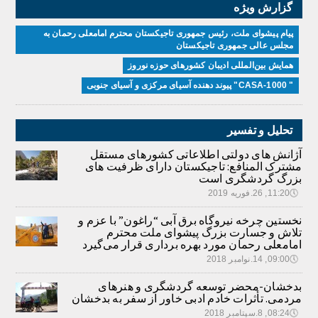
گزارش ویژه
پیام پیشوای ملت، رئیس جمهوری تاجیکستان محترم امامعلی رحمان به
مجلس عالی جمهوری تاجیکستان
همایش بین‌المللی ادیبان کشور‌های حوزه نوروز
" CASA-1000" پیوند دهنده آسیای مرکزی و آسیای جنوبی
تحلیل و تفسیر
آژانش های دولتی اطلاعاتی کشورهای مستقل
مشترک المنافع: تاجیکستان دارای ظرفیت های
بزرگ گردشگری است
🕔
11:20, 26.فوریه 2019
نخستین چرخه نیروگاه برق آبی “راغون” با عزم و
تلاش و جسارت بزرگ پیشوای ملت محترم
امامعلی رحمان مورد بهره برداری قرار می‌گیرد
🕔
09:00, 14.نوامبر 2018
بدخشان-محضر توسعه گردشگری و هنرهای
مردمی. تأثرات خادم ادبی خاور از سفر به بدخشان
🕔
08:24, 8.سپتامبر 2018