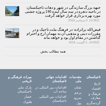
جبهه بزرگ سازندگی در شهر و دهات تاجیکستان:
در ناحیه دنغره در سه سال آینده 190 پروژه جشنی
مورد بهره برداری قرار خواهد گرفت
🕔
14:36, 5.سپتامبر 2018
فیض‌الله براتزاده: در فرهنگ ملت تاجیک و در
مقررات دینی و مذهبی آن به مهمان ارج و احترام
گذاشتن در مقام اول بود و خواهد ماند
🕔
10:00, 1.آگوست 2018
همه مطالب بخش
تاجیکستان
مقدسات
اقدامات جهانی
میراث فرهنگی و
ملی
تاجیکستان
تاریخی
تاریخ
نشان
اقدامات بین المللی در
پارک ملی
اقتصاد
ساحه آب
تاجیکستان
پرچم
فرهنگ و
اقدامات بین المللی
حصار
معارف
سرود
تاجیکستان
هلبوک
گردشگری
پول
نوروز