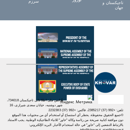
سرزم
تاجیکستان و
جهان
آژانس ملی اطلاعاتی تاجیکستان 734018،
شهر دوشنبه، خیابان سعدی شیرازی، 16
تلفن: +992 (37) 2385217، فاکس: +992 (37) 2232383
©جميع الحقوق محفوظة. يحظر أي استنساخ أو استخدام أي من محتويات هذا الموقع
دون موافقة كتابية صريحة من رئاسة وكالة "خاور" للانباء الطاجيكية الوطنية. یجب الاستناد
بالارتباط التشعبي إلى "خاور" في حالة استخدام الأخبار. البريد الإلكتروني:
info@khovar.tj، niat@khovar.tj