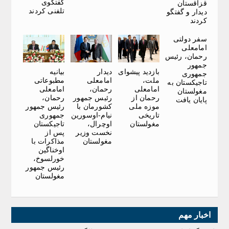
گفتگوی
قزاقستان
تلفنی کردند
دیدار و گفتگو
کردند
سفر دولتی
امامعلی
رحمان، رئیس
جمهور
بازدید پیشوای
دیدار
بیانیه
جمهوری
ملت،
امامعلی
مطبوعاتی
تاجیکستان به
امامعلی
رحمان،
امامعلی
مغولستان
رحمان از
رئیس جمهور
رحمان،
پایان یافت
موزه ملی
کشورمان با
رئیس جمهور
تاریخی
نیام-اوسورین
جمهوری
مغولستان
اوچرال،
تاجیکستان
نخست وزیر
پس از
مغولستان
مذاکرات با
اوخناگین
خورلسوخ،
رئیس جمهور
مغولستان
اخبار مهم