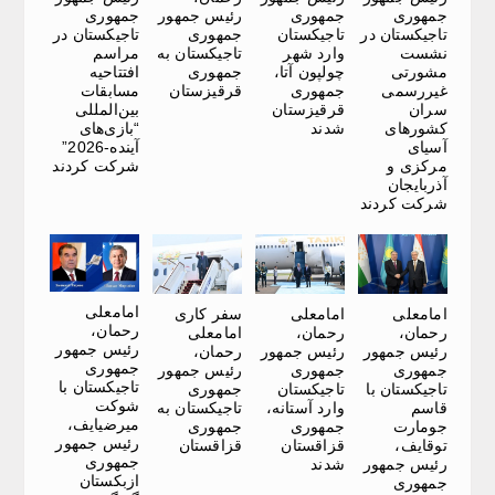
جمهوری
جمهوری
رئیس جمهور
جمهوری
تاجیکستان در
تاجیکستان
جمهوری
تاجیکستان در
نشست
وارد شهر
تاجیکستان به
مراسم
مشورتی
چولپون آتا،
جمهوری
افتتاحیه
غیررسمی
جمهوری
قرقیزستان
مسابقات
سران
قرقیزستان
بین‌المللی
کشورهای
شدند
“بازی‌های
آسیای
آینده-2026”
مرکزی و
شرکت کردند
آذربایجان
شرکت کردند
امامعلی
امامعلی
امامعلی
سفر کاری
رحمان،
رحمان،
رحمان،
امامعلی
رئیس جمهور
رئیس جمهور
رئیس جمهور
رحمان،
جمهوری
جمهوری
جمهوری
رئیس جمهور
تاجیکستان با
تاجیکستان با
تاجیکستان
جمهوری
شوکت
قاسم
وارد آستانه،
تاجیکستان به
میرضیایف،
جومارت
جمهوری
جمهوری
رئیس جمهور
توقایف،
قزاقستان
قزاقستان
جمهوری
رئیس جمهور
شدند
ازبکستان
جمهوری