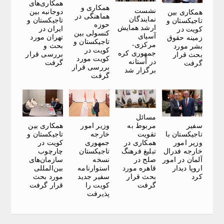
همکاری‌های
همکاری و
نشست
دوجانبه بین
همکاری بین
هماهنگی در
نمایندگان
تاجیکستان و
تاجیکستان و
حوزه
ارشد همایش
ایران در
کویت در
کنسولی بین
آسیای
تهران مورد
زمینه حقوق
تاجیکستان و
مرکزی-
بحث و
بشر مورد
کویت در
جمهوری کره
بررسی قرار
بحث قرار
کویت مورد
در آستانه
گرفت
گرفت
بررسی قرار
برگزار شد
گرفت
مسائل
سفیر
وزیر امور
همکاری بین
مربوط به
تاجیکستان با
خارجه
تاجیکستان و
تقویت
وزیر امور
جمهوری
کویت در
همکاری در
خارجه فدرال
تاجیکستان
چارچوب
تبلیغ فرهنگ
آلمان در امور
نسخه
سازمان‌های
صلح در
اروپا دیدار
استوارنامه
بین‌المللی
قاهره مورد
کرد
سفیر جدید
مورد بحث
بحث قرار
کویت را
قرار گرفت
گرفت
پذیرفت