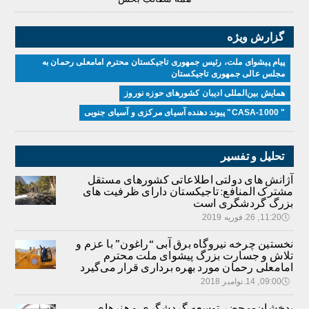
گزارش ویژه
پیام پیشوای ملت، رئیس جمهوری تاجیکستان محترم امامعلی رحمان به
مجلس عالی جمهوری تاجیکستان
همایش بین‌المللی ادیبان کشور‌های حوزه نوروز
" CASA-1000" پیوند دهنده آسیای مرکزی و آسیای جنوبی
تحلیل و تفسیر
آژانش های دولتی اطلاعاتی کشورهای مستقل
مشترک المنافع: تاجیکستان دارای ظرفیت های
بزرگ گردشگری است
🕔
11:20, 26.فوریه 2019
نخستین چرخه نیروگاه برق آبی “راغون” با عزم و
تلاش و جسارت بزرگ پیشوای ملت محترم
امامعلی رحمان مورد بهره برداری قرار می‌گیرد
🕔
09:00, 14.نوامبر 2018
بدخشان-محضر توسعه گردشگری و هنرهای