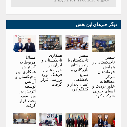
جولای 8, 2026 19:00, 1,961 بازدید ها
دیگر خبرهای این بخش
سفیر
همکاری
سفیر
مسائل
تاجیکستان با
تاجیکستان و
تاجیکستان در
مربوط به
رئیس اتاق
ایران در
همایش
گسترش
بازرگانی و
حوزه علم و
فرماندهان
همکاری بین
صنایع
فرهنگ مورد
مرکز
تاجیکستان و
پادشاهی
بررسی قرار
مطالعات
آژانس
عمان دیدار و
گرفت
خاور نزدیک و
توسعه
گفتگو کرد
آسیای جنوبی
اتریش در
شرکت کرد
وین مورد
بحث قرار
گرفت