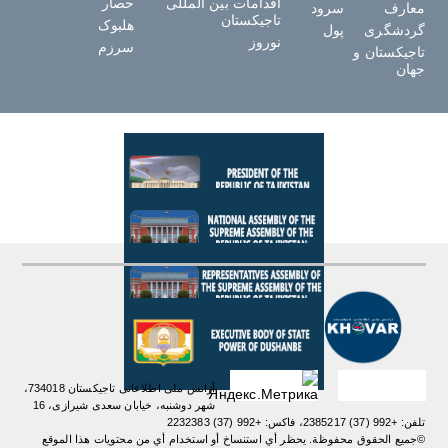
اقدامات بین المللی
حصار
معارف
سرود
تاجیکستان
هلبوک
گردشگری
پول
نوروز
سرزم
تاجیکستان و
جهان
آژانس ملی اطلاعاتی تاجیکستان 734018،
شهر دوشنبه، خیابان سعدی شیرازی، 16
تلفن: +992 (37) 2385217، فاکس: +992 (37) 2232383
©جميع الحقوق محفوظة. يحظر أي استنساخ أو استخدام أي من محتويات هذا الموقع