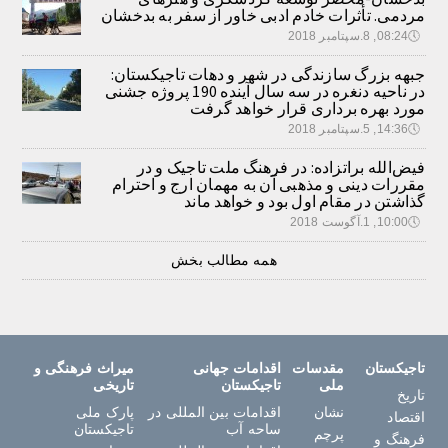
مردمی. تأثرات خادم ادبی خاور از سفر به بدخشان
🕔
08:24, 8.سپتامبر 2018
جبهه بزرگ سازندگی در شهر و دهات تاجیکستان:
در ناحیه دنغره در سه سال آینده 190 پروژه جشنی
مورد بهره برداری قرار خواهد گرفت
🕔
14:36, 5.سپتامبر 2018
فیض‌الله براتزاده: در فرهنگ ملت تاجیک و در
مقررات دینی و مذهبی آن به مهمان ارج و احترام
گذاشتن در مقام اول بود و خواهد ماند
🕔
10:00, 1.آگوست 2018
همه مطالب بخش
تاجیکستان
مقدسات
اقدامات جهانی
میراث فرهنگی و
ملی
تاجیکستان
تاریخی
تاریخ
نشان
اقدامات بین المللی در
پارک ملی
اقتصاد
ساحه آب
تاجیکستان
پرچم
فرهنگ و