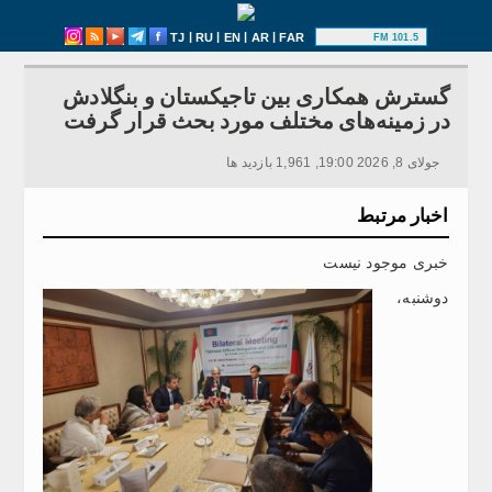
|
|
|
|
TJ
RU
EN
AR
FAR
101.5 FM
گسترش همکاری بین تاجیکستان و بنگلادش
در زمینه‌های مختلف مورد بحث قرار گرفت
جولای 8, 2026 19:00, 1,961 بازدید ها
اخبار مرتبط
خبری موجود نیست
دوشنبه،