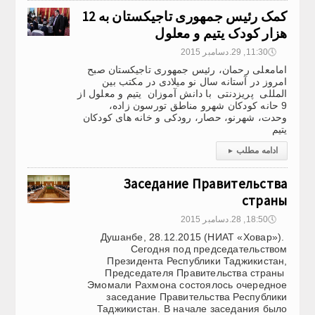
کمک رئیس جمهوری تاجیکستان به 12
هزار کودک یتیم و معلول
🕔
11:30, 29.دسامبر 2015
امامعلی رحمان، رئیس جمهوری تاجیکستان صبح
امروز در آستانه سال نو میلادی در مکتب بین
المللی پریزدنتی با دانش آموزان یتیم و معلول از
9 حانه کودکان شهرو مناطق تورسون زاده،
وحدت، شهرنو، حصار، رودکی و خانه های کودکان
یتیم
ادامه مطلب
▸
Заседание Правительства
страны
🕔
18:50, 28.دسامبر 2015
Душанбе, 28.12.2015 (НИАТ «Ховар»).
Сегодня под председательством
Президента Республики Таджикистан,
Председателя Правительства страны
Эмомали Рахмона состоялось очередное
заседание Правительства Республики
Таджикистан. В начале заседания было