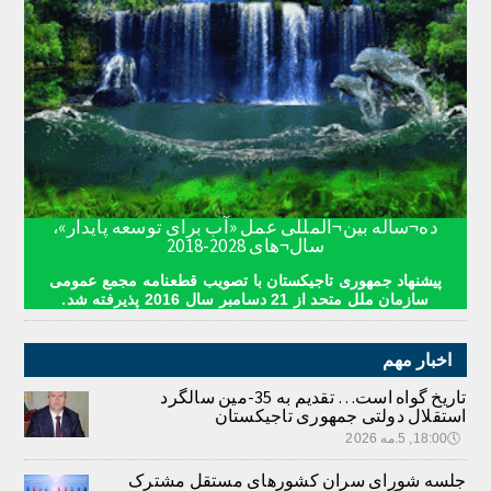
ده¬ساله بین¬المللی عمل «آب برای توسعه پایدار»،
سال¬های 2028-2018
پیشنهاد جمهوری تاجیکستان با تصویب قطعنامه مجمع عمومی
سازمان ملل متحد از 21 دسامبر سال 2016 پذیرفته شد.
اخبار مهم
تاریخ گواه است… تقدیم به 35-مین سالگرد
استقلال دولتی جمهوری تاجیکستان
🕔
18:00, 5.مه 2026
جلسه شورای سران کشورهای مستقل مشترک