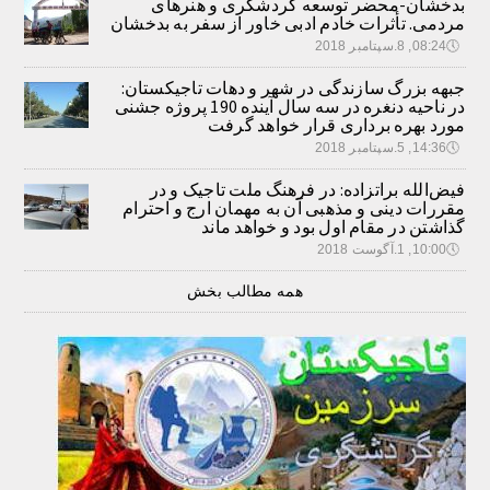
بدخشان-محضر توسعه گردشگری و هنرهای
مردمی. تأثرات خادم ادبی خاور از سفر به بدخشان
🕔
08:24, 8.سپتامبر 2018
جبهه بزرگ سازندگی در شهر و دهات تاجیکستان:
در ناحیه دنغره در سه سال آینده 190 پروژه جشنی
مورد بهره برداری قرار خواهد گرفت
🕔
14:36, 5.سپتامبر 2018
فیض‌الله براتزاده: در فرهنگ ملت تاجیک و در
مقررات دینی و مذهبی آن به مهمان ارج و احترام
گذاشتن در مقام اول بود و خواهد ماند
🕔
10:00, 1.آگوست 2018
همه مطالب بخش