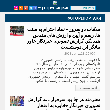
|
|
|
|
TJ
RU
EN
AR
FAR
101.5 FM
ФОТОРЕПОРТАЖИ
ملاقات دو سرور – نماد احترام به سنت
ها، رسم و آیین و ارزش های مقدس
همدیگر. گزارش تصویری خبرنگار خاور
بیانگر این دوستیست
🕔
16:00, 12.مارس 2018
با دعوت امامعلی رحمان، رئیس جمهوری
تاجیکستان روزهای 9 الی 10 مارس سال 2018
سفر دولتی شوکت میرضیایف، رئیس جمهوری
ازبکستان به جمهوری تاجیکستان انجام پذیرفت.
مراسم گسیل مهمان عالی‌مقام – رئیس جمهوری
ازبکستان چون رسم استقبال رسمی با شکوه
ادامه مطلب
▸
«هنرمند هر جا بود سرفراز…». گزارش
تصویری خبرنگار «خاور» به افتخار