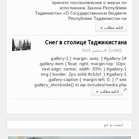
принято постановление о мерах по
исполнению Закона Республики
Таджикистан «О Государственном бюджете
Республики Таджикистан на
ادامه مطلب
▸
Снег в столице Таджикистана
🕔
13:09, 8.دسامبر 2015
#gallery-1 { margin: auto; } #gallery-1
.gallery-item { float: right; margin-top: 10px;
text-align: center; width: 33%; } #gallery-1
img { border: 2px solid #cfcfcf; } #gallery-1
.gallery-caption { margin-left: 0; } /* see
gallery_shortcode() in wp-includes/media.php
*/
ادامه مطلب
▸