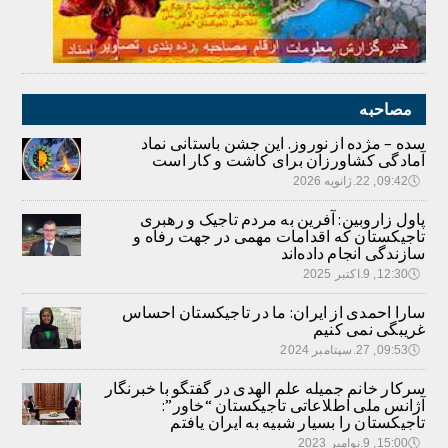
مصاحبه
سده – مژده از نوروز. این جشن باستانی نماد
آمادگی کشاورزان برای کاشت و کار است
🕔
09:42, 22.ژانویه 2026
پاول زاروبین: آفرین به مردم تاجیک و رهبری
تاجیکستان که اقدامات مهمی در جهت رفاه و
سازندگی انجام داده‌اند
🕔
12:30, 9.اکتبر 2025
سارا احمدی از ایران: ما در تاجیکستان احساس
غریبگی نمی کنیم
🕔
09:53, 27.سپتامبر 2024
سرکار خانم جمیله علم الهدی در گفتگو با خبرنگار
آژانس ملی اطلاعاتی تاجیکستان “خاور”:
تاجیکستان را بسیار شبیه به ایران یافتم
🕔
15:00, 9.نوامبر 2023