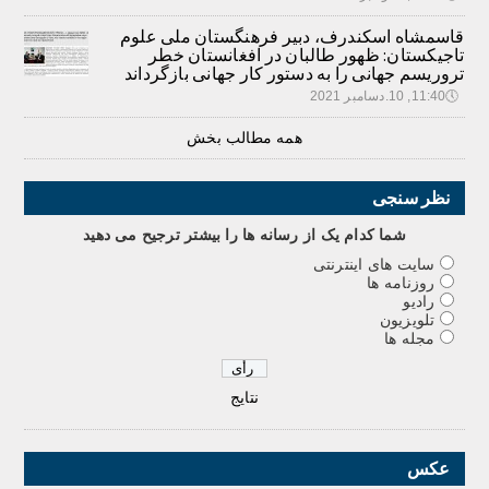
قاسمشاه اسکندرف، دبیر فرهنگستان ملی علوم
تاجیکستان: ظهور طالبان در افغانستان خطر
تروریسم جهانی را به دستور کار جهانی بازگرداند
🕔
11:40, 10.دسامبر 2021
همه مطالب بخش
نظر سنجی
شما کدام يک از رسانه ها را بيشتر ترجيح می دهيد
سایت های اینترنتی
روزنامه ها
رادیو
تلویزیون
مجله ها
نتایج
عکس