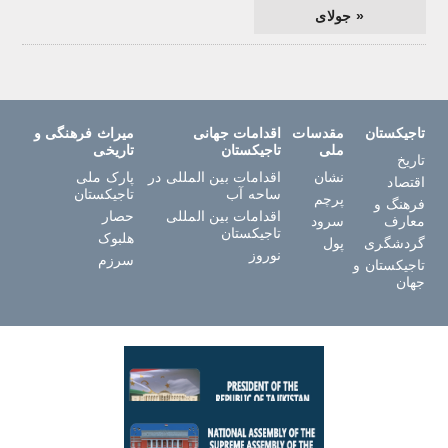
« جولای
تاجیکستان
مقدسات
اقدامات جهانی
میراث فرهنگی و
ملی
تاجیکستان
تاریخی
تاریخ
نشان
اقدامات بین المللی در
پارک ملی
اقتصاد
ساحه آب
تاجیکستان
پرچم
فرهنگ و
اقدامات بین المللی
حصار
معارف
سرود
تاجیکستان
هلبوک
گردشگری
پول
نوروز
سرزم
تاجیکستان و
جهان