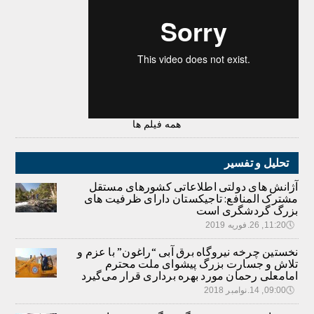
همه فیلم ها
تحلیل و تفسیر
آژانش های دولتی اطلاعاتی کشورهای مستقل
مشترک المنافع: تاجیکستان دارای ظرفیت های
بزرگ گردشگری است
🕔
11:20, 26.فوریه 2019
نخستین چرخه نیروگاه برق آبی “راغون” با عزم و
تلاش و جسارت بزرگ پیشوای ملت محترم
امامعلی رحمان مورد بهره برداری قرار می‌گیرد
🕔
09:00, 14.نوامبر 2018